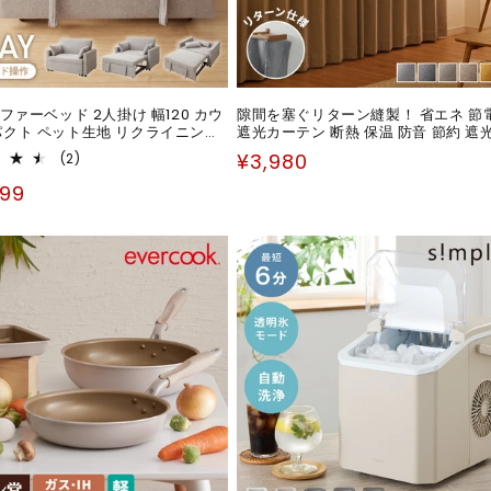
ソファーベッド 2人掛け 幅120 カウ
隙間を塞ぐリターン縫製！ 省エネ 節電
パクト ペット生地 リクライニング
遮光カーテン 断熱 保温 防音 節約 遮光
ー付き 肘付き ファブリック スラ
リターン仕様 形状記憶加工 杢 生成り
通
2
¥3,980
(2)
ソファベッド カウチソファ ベッド
る おしゃれ 北欧 モダン ナチュラル
レ
常
ン付き リビング 伸縮
999
ビ
価
ュ
ー
格
数
の
合
計