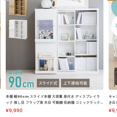
本棚 幅90cm スライド本棚 大容量 扉付き ディスプレイラ
キャ
ック 推し活 フラップ扉 木目 可動棚 収納棚 コミックラック
き出
コミック...
ドリー
¥9,990
¥9