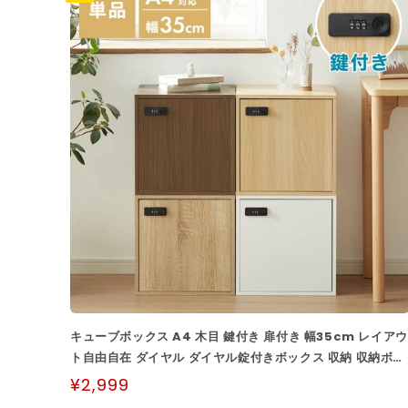
キューブボックス A4 木目 鍵付き 扉付き 幅35cm レイアウ
ト自由自在 ダイヤル ダイヤル錠付きボックス 収納 収納ボッ
クス 整...
¥2,999