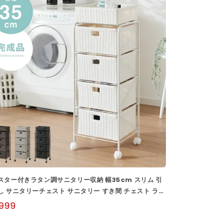
スター付きラタン調サニタリー収納 幅35cm スリム 引
し サニタリーチェスト サニタリー すき間 チェスト ラン
 棚 ...
,999