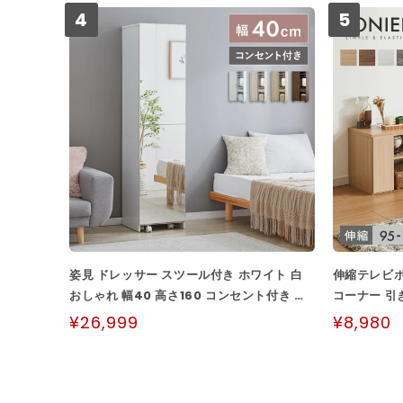
4
5
姿見 ドレッサー スツール付き ホワイト 白
伸縮テレビボ
おしゃれ 幅40 高さ160 コンセント付き ア
コーナー 引
クセサリー 化粧品 収納 スリム 省スペ...
付き テレビ
¥26,999
¥8,980
グ...