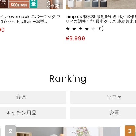
ン evercook エバークック フ
simplus 製氷機 最短6分 透明氷 氷作
 3点セット 26cm+深型
サイズ調整可能 最小クラス 連続製氷 
玉子焼き IH対応 ガス火OK 500日
洗浄 卓上
00
1
(1)
量モデル 新型 ウォームグレー 取っ
レ
pfoaフリー 軽い 焦げ付かない
通
¥9,999
ビ
ュ
常
ー
価
数
の
格
合
計
Ranking
寝具
ソファ
キッチン用品
家電
2
3