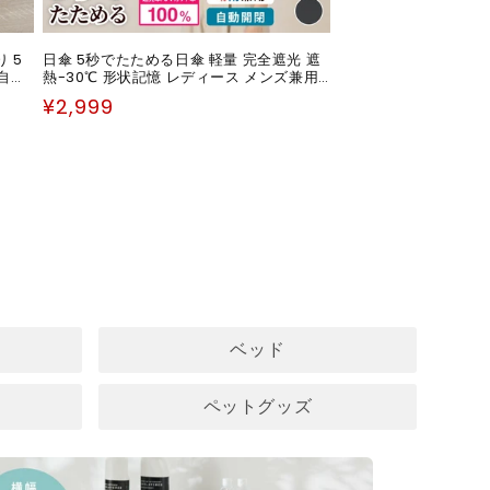
り 5
日傘 5秒でたためる日傘 軽量 完全遮光 遮
自動
熱-30℃ 形状記憶 レディース メンズ兼用
UVカット100% ワンタッチ自動開閉 コン
通
¥2,999
パクト 6本骨 5級撥水 日焼け防止 無地 3段
常
折りたたみ晴雨兼用 おしゃれ
価
格
ベッド
ペットグッズ