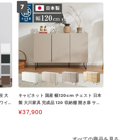
7
段 大
キャビネット 国産 幅120cm チェスト 日本
ホワイ
製 大川家具 完成品 120 収納棚 開き扉 サイ
..
ドボード リビングボード 棚 収納 ...
¥37,900
すべての商品を見る