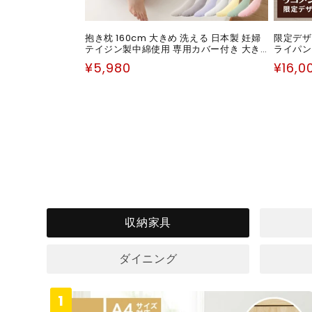
抱き枕 160cm 大きめ 洗える 日本製 妊婦
限定デザイ
テイジン製中綿使用 専用カバー付き 大き
ライパン
い 特大 横向き リラックス マタニティ プレ
28cm+
通
通
¥5,980
¥16,0
ゼント 男性 女性 ギフト かわいい 快眠 抱
保証 軽
常
常
きまくら だきまくら まくら
手付き 
価
価
格
格
収納家具
ダイニング
1