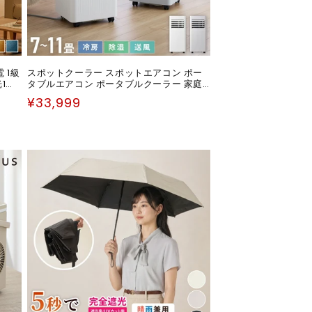
 1級
スポットクーラー スポットエアコン ポー
1級
タブルエアコン ポータブルクーラー 家庭
 洗え
用 工事不要 移動式 冷風 送風 除湿 衣類乾
通
¥33,999
燥 内部洗浄 タイマー リモコン付き 窓パネ
常
ル付き 熱中症対策 静音 simplus シンプラ
ス SP-AC02
価
格