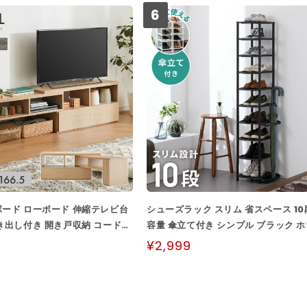
6
ード ローボード 伸縮テレビ台
シューズラック スリム 省スペース 10
き出し付き 開き戸収納 コード穴
容量 傘立て付き シンプル ブラック 
ラック 北欧風 おしゃれ リビン
ト グレー ブラウン 黒 白 おしゃれ シュ.
¥2,999