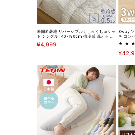
瞬間避暑地 リバーシブルくしゅくしゅケッ
3way 
ト シングル 140×190cm 強冷感 洗える 丸
チ コン
洗いOK ひんやり さらさら 冷感 吸水速乾
キャスタ
通
¥4,999
抗菌防臭 防ダニ リバーシブル 冷たい ケッ
イド式 
常
ト 肌掛け
クッショ
通
¥42,
価
常
格
価
格