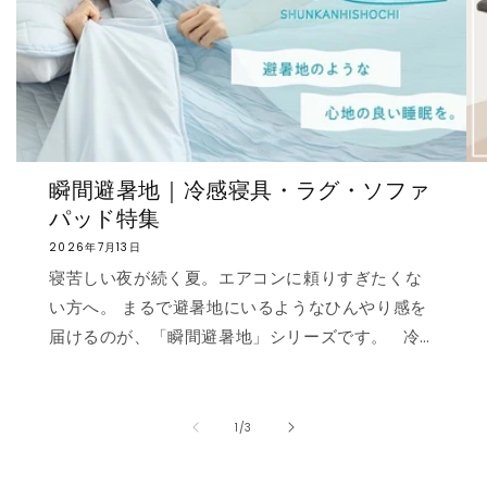
瞬間避暑地｜冷感寝具・ラグ・ソファ
パッド特集
2026年7月13日
寝苦しい夜が続く夏。エアコンに頼りすぎたくな
い方へ。 まるで避暑地にいるようなひんやり感を
届けるのが、「瞬間避暑地」シリーズです。 冷
感値は業界トップクラスの0.535❄️ ただ冷たいだ
けでなく、肌に触れた瞬間に心まで涼しくなるよ
うな“ずっと触れていたくなる冷たさ”を実現しま
の
1
/
3
した。 強冷感ニット生地を使用した多彩なライン
ナップで、お部屋を爽やかに演出。「瞬間避暑