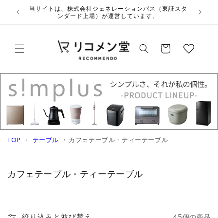
コンテ
ウ
当サイトは、株式会社ジェネレーションパス（東証スタ
ンツに
ンダード上場）が運営しています。
ィ
進む
ッ
カ
シ
ー
ュ
ト
リ
ス
ト
TOP
›
テーブル
›
カフェテーブル・ティーテーブル
コ
カフェテーブル・ティーテーブル
レ
ク
シ
絞り込みと並び替え
45個の商品