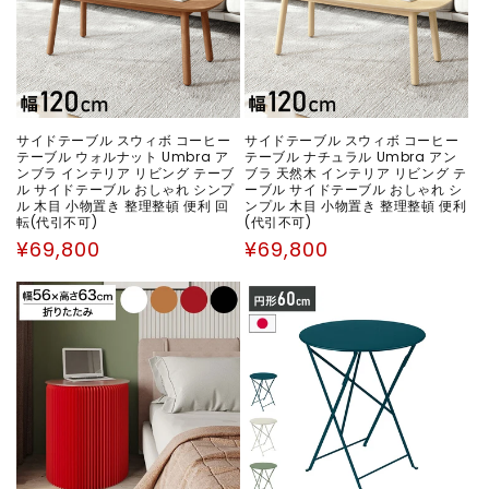
サイドテーブル スウィボ コーヒー
サイドテーブル スウィボ コーヒー
テーブル ウォルナット Umbra ア
テーブル ナチュラル Umbra アン
ンブラ インテリア リビング テーブ
ブラ 天然木 インテリア リビング テ
ル サイドテーブル おしゃれ シンプ
ーブル サイドテーブル おしゃれ シ
ル 木目 小物置き 整理整頓 便利 回
ンプル 木目 小物置き 整理整頓 便利
転(代引不可)
(代引不可)
通
通
¥69,800
¥69,800
常
常
価
価
格
格