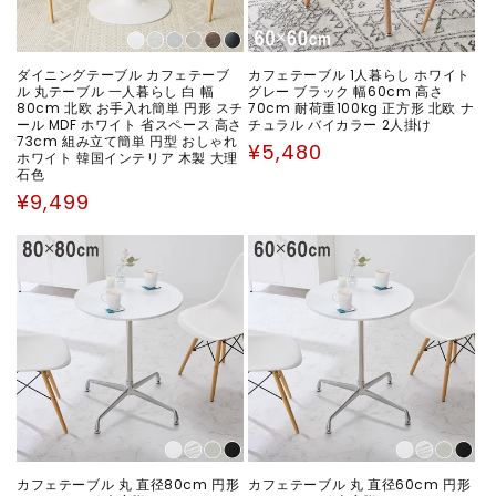
ダイニングテーブル カフェテーブ
カフェテーブル 1人暮らし ホワイト
ル 丸テーブル 一人暮らし 白 幅
グレー ブラック 幅60cm 高さ
80cm 北欧 お手入れ簡単 円形 スチ
70cm 耐荷重100kg 正方形 北欧 ナ
ール MDF ホワイト 省スペース 高さ
チュラル バイカラー 2人掛け
73cm 組み立て簡単 円型 おしゃれ
通
¥5,480
ホワイト 韓国インテリア 木製 大理
常
石色
価
通
¥9,499
格
常
価
格
カフェテーブル 丸 直径80cm 円形
カフェテーブル 丸 直径60cm 円形