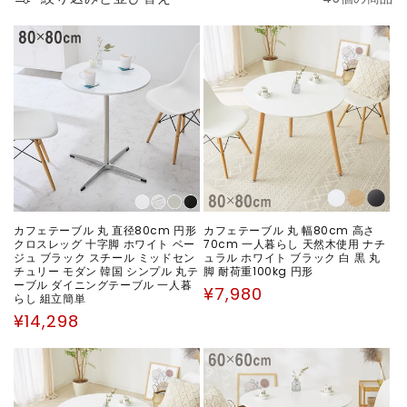
ョ
ン
:
カフェテーブル 丸 直径80cm 円形
カフェテーブル 丸 幅80cm 高さ
クロスレッグ 十字脚 ホワイト ベー
70cm 一人暮らし 天然木使用 ナチ
ジュ ブラック スチール ミッドセン
ュラル ホワイト ブラック 白 黒 丸
チュリー モダン 韓国 シンプル 丸テ
脚 耐荷重100kg 円形
ーブル ダイニングテーブル 一人暮
通
¥7,980
らし 組立簡単
常
通
¥14,298
価
常
格
価
格