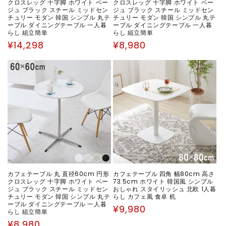
クロスレッグ 十字脚 ホワイト ベー
クロスレッグ 十字脚 ホワイト ベー
ジュ ブラック スチール ミッドセン
ジュ ブラック スチール ミッドセン
チュリー モダン 韓国 シンプル 丸テ
チュリー モダン 韓国 シンプル 丸テ
ーブル ダイニングテーブル 一人暮
ーブル ダイニングテーブル 一人暮
らし 組立簡単
らし 組立簡単
通
通
¥14,298
¥8,980
常
常
価
価
格
格
カフェテーブル 丸 直径60cm 円形
カフェテーブル 四角 幅80cm 高さ
クロスレッグ 十字脚 ホワイト ベー
73.5cm ホワイト 韓国風 シンプル
ジュ ブラック スチール ミッドセン
おしゃれ スタイリッシュ 北欧 1人暮
チュリー モダン 韓国 シンプル 丸テ
らし カフェ風 食卓 机
ーブル ダイニングテーブル 一人暮
通
¥9,980
らし 組立簡単
常
通
¥8,980