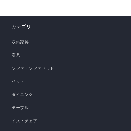
地」シリーズで、この夏を快適に乗り切りましょ
う！✨ ❄️強冷感リバーシブルケット ❄️強冷感リバ
ーシブル敷きパッド ❄️強冷感枕パッド ❄️強冷感抱
カテゴリ
き枕 ❄️強冷感3層ごろ寝マット ❄️強冷感ソファーパ
ッド ❄️強冷感極厚ラグ 🍃【New!!】通年使えるレ
収納家具
ーヨンシリーズが新登場！ ❄️強冷感リバーシブル
ケット ・選べる4サイズ(ハーフ/シングル/セミダ
寝具
ブル/ダブル) ・冷感生地とレーヨン生地のリバー
ソファ・ソファベッド
シブル仕様 ・柔らかくてとろっとしたくしゅくし
ゅレーヨン生地 ・春先～秋頃まで長く使える ・抗
ベッド
菌・防臭・防ダニの清潔仕様 ・ご家庭で気軽に洗
濯できてお手入れ簡単 瞬間避暑地 くしゅくしゅケ
ダイニング
ット H 瞬間避暑地 くしゅくしゅケット S 瞬間避
テーブル
暑地 くしゅくしゅケット SD...
イス・チェア