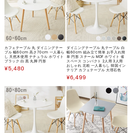
カフェテーブル 丸 ダイニングテー
ダイニングテーブル 丸テーブル 白
ブル 幅60cm 高さ70cm 一人暮ら
幅60cm 組み立て簡単 お手入れ簡
し 天然木使用 ナチュラル ホワイト
単 円形 スチール MDF ホワイト 省
ブラック 白 黒 丸脚 円形
スペース コンパクト 2人用 3人用
おしゃれ 北欧 一人暮らし 韓国イン
通
¥5,480
テリア カフェテーブル 大理石色
常
通
¥6,499
価
常
格
価
格