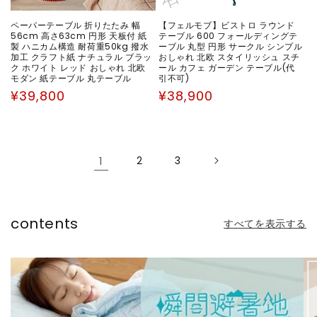
ペーパーテーブル 折りたたみ 幅
【フェルモブ】ビストロ ラウンド
56cm 高さ63cm 円形 天板付 紙
テーブル 600 フォールディングテ
製 ハニカム構造 耐荷重50kg 撥水
ーブル 丸型 円形 サークル シンプル
加工 クラフト紙 ナチュラル ブラッ
おしゃれ 北欧 スタイリッシュ スチ
ク ホワイト レッド おしゃれ 北欧
ール カフェ ガーデン テーブル(代
モダン 紙テーブル 丸テーブル
引不可)
通
通
¥39,800
¥38,900
常
常
価
価
格
格
1
2
3
contents
すべてを表示する