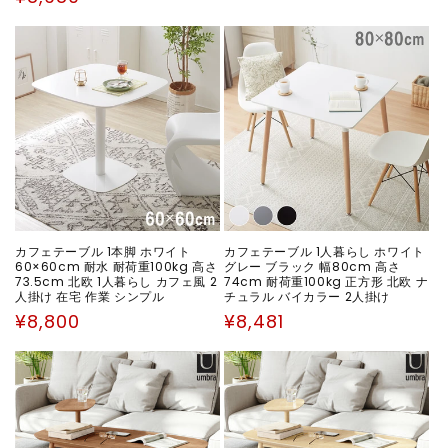
価
常
格
価
格
カフェテーブル 1本脚 ホワイト
カフェテーブル 1人暮らし ホワイト
60×60cm 耐水 耐荷重100kg 高さ
グレー ブラック 幅80cm 高さ
73.5cm 北欧 1人暮らし カフェ風 2
74cm 耐荷重100kg 正方形 北欧 ナ
人掛け 在宅 作業 シンプル
チュラル バイカラー 2人掛け
通
通
¥8,800
¥8,481
常
常
価
価
格
格