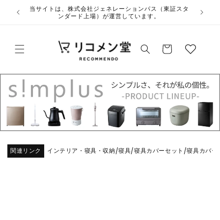
コンテ
ウ
当サイトは
ンツに
ィ
進む
ッ
カ
シ
ー
ュ
ト
リ
ス
ト
関連リンク
インテリア・寝具・収納
寝具
寝具カバーセット
寝具カバー
/
/
/
商品情
報にス
キップ