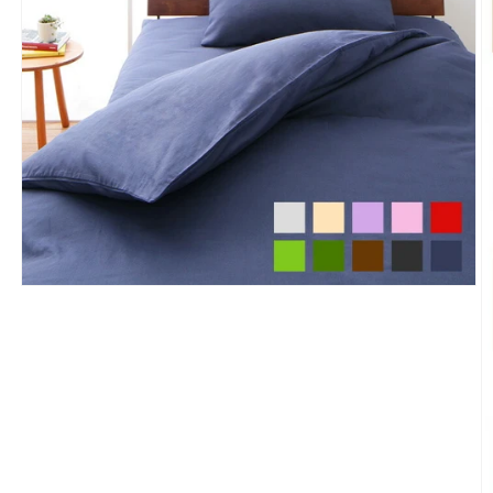
モ
ー
ダ
ル
で
メ
デ
ィ
ア
(1)
を