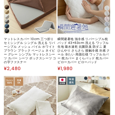
マットレスカバー 10cm 三つ折り
瞬間避暑地 強冷感 リバーシブル枕
セミシングル シングル 洗える リバ
パッド 43×63cm 洗える ワッフル
ーシブル メッシュ パイル ホワイト
生地 吸水速乾 抗菌防臭 防ダニ 夏
ブラウン ブラック ベージュ ネイビ
ひんやり さらさら 接触冷感 冷感 ク
ー グレー シンプル マットレスシー
ール 冷たい 両面仕様 ワッフルカバ
ツ カバー シーツ ボックスシーツ コ
ー 枕カバー まくらパッド 枕カバー
の字ファスナー
ピローカバー ピローパッド
通
通
¥2,480
¥1,980
常
常
価
価
格
格