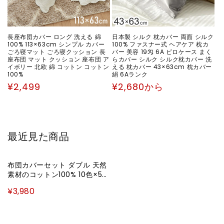
長座布団カバー ロング 洗える 綿
日本製 シルク 枕カバー 両面 シルク
100% 113×63cm シンプル カバー
100% ファスナー式 ヘアケア 枕カ
ごろ寝マット ごろ寝クッション 長
バー 美容 19匁 6A ピロケース まく
座布団 マット クッション 座布団 ア
らカバー シルク シルク枕カバー 洗
イボリー 北欧 綿 コットン コットン
える 枕カバー 43×63cm 枕カバー
100%
絹 6Aランク
通
通
¥2,499
¥2,680から
常
常
価
価
格
格
最近見た商品
布団カバーセット ダブル 天然
素材のコットン100% 10色×5サ
イズから選べる 4点セット 綿
¥3,980
100% おしゃれ 布団カバー 敷
き布団カバー 枕カバー 掛け布
団カバー