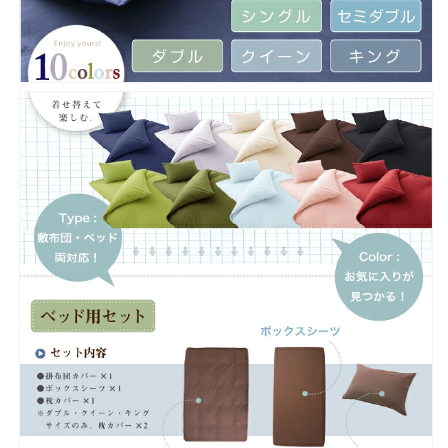
ー
ー
枕
枕
カ
カ
バ
バ
ー
ー
掛
掛
け
け
布
布
団
団
カ
カ
バ
バ
ー
ー
の
の
数
数
量
量
を
を
減
増
ら
や