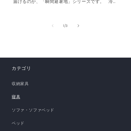
届けるのが、「瞬間避暑地」シリーズです。 冷
感値は業界トップクラスの0.535❄️ ただ冷たいだ
けでなく、肌に触れた瞬間に心まで涼しくなるよ
うな“ずっと触れていたくなる冷たさ”を実現しま
の
1
/
3
した。 強冷感ニット生地を使用した多彩なライン
ナップで、お部屋を爽やかに演出。「瞬間避暑
地」シリーズで、この夏を快適に乗り切りましょ
う！✨ ❄️強冷感リバーシブルケット ❄️強冷感リバ
ーシブル敷きパッド ❄️強冷感枕パッド ❄️強冷感抱
カテゴリ
き枕 ❄️強冷感3層ごろ寝マット ❄️強冷感ソファーパ
ッド ❄️強冷感極厚ラグ 🍃【New!!】通年使えるレ
収納家具
ーヨンシリーズが新登場！ ❄️強冷感リバーシブル
ケット ・選べる4サイズ(ハーフ/シングル/セミダ
寝具
ブル/ダブル) ・冷感生地とレーヨン生地のリバー
ソファ・ソファベッド
シブル仕様 ・柔らかくてとろっとしたくしゅくし
ゅレーヨン生地 ・春先～秋頃まで長く使える ・抗
ベッド
菌・防臭・防ダニの清潔仕様 ・ご家庭で気軽に洗