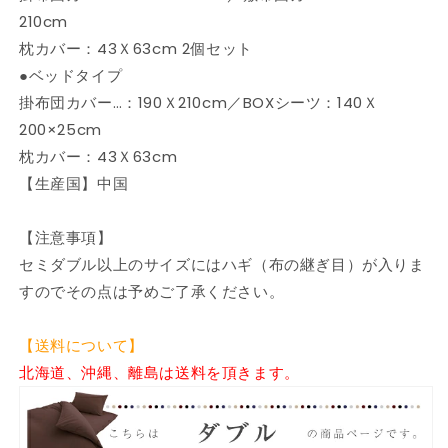
コ
コ
210cm
ッ
ッ
枕カバー：43Ｘ63cm 2個セット
ト
ト
●ベッドタイプ
ン
ン
掛布団カバー…：190Ｘ210cm／BOXシーツ：140Ｘ
100%
100%
200×25cm
10
10
色
色
枕カバー：43Ｘ63cm
×5
×5
【生産国】中国
サ
サ
イ
イ
【注意事項】
ズ
ズ
セミダブル以上のサイズにはハギ（布の継ぎ目）が入りま
か
か
すのでその点は予めご了承ください。
ら
ら
選
選
べ
べ
【送料について】
る
る
北海道、沖縄、離島は送料を頂きます。
4
4
点
点
セ
セ