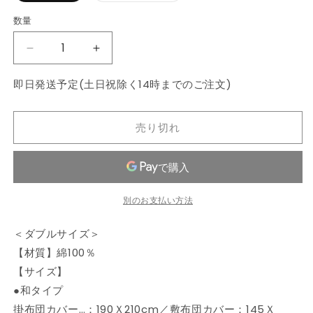
は
は
売
売
売
る
る
る
れ
れ
エ
エ
売
売
で
で
で
か
か
か
て
て
ー
ー
り
り
数量
数
き
き
き
販
販
販
い
い
シ
シ
切
切
ま
ま
ま
売
売
売
る
る
ョ
ョ
れ
れ
量
せ
せ
せ
で
で
で
か
か
ン
ン
て
て
ん
ん
ん
き
き
き
布
布
販
販
は
は
い
い
ま
ま
ま
売
売
売
売
る
る
団
団
せ
せ
せ
で
で
り
り
か
か
即日発送予定(土日祝除く14時までのご注文)
ん
ん
ん
き
き
切
切
販
販
カ
カ
ま
ま
れ
れ
売
売
バ
せ
バ
せ
て
て
で
で
ん
ん
い
い
き
き
ー
ー
る
る
売り切れ
ま
ま
か
か
せ
せ
セ
セ
販
販
ん
ん
売
売
ッ
ッ
で
で
ト
ト
き
き
ま
ま
ダ
ダ
せ
せ
別のお支払い方法
ん
ん
ブ
ブ
ル
ル
＜ダブルサイズ＞
天
天
【材質】綿100％
然
然
【サイズ】
素
素
●和タイプ
材
材
の
の
掛布団カバー…：190Ｘ210cm／敷布団カバー：145Ｘ