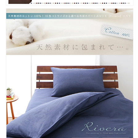
ッ
ッ
ト
ト
綿
綿
100%
100%
お
お
し
し
ゃ
ゃ
れ
れ
布
布
団
団
カ
カ
バ
バ
ー
ー
敷
敷
き
き
布
布
団
団
カ
カ
バ
バ