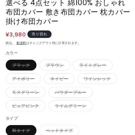
選べる 4点セット 綿100% おしゃれ
布団カバー 敷き布団カバー 枕カバー
掛け布団カバー
通
¥3,980
売り切れ
常
税込。
配送料
はチェックアウト時に計算されます。
価
カラー
格
バ
バ
バ
ブラック
ブラウン
ライトグレー
リ
リ
リ
エ
エ
エ
ー
ー
ー
バ
バ
バ
アイボリー
ネイビー
ワインレッド
シ
シ
シ
リ
リ
リ
ョ
ョ
ョ
エ
エ
エ
ン
ン
ン
ー
ー
ー
バ
バ
モスグリーン
パウダーブルー
は
は
は
シ
シ
シ
リ
リ
売
売
売
ョ
ョ
ョ
エ
エ
り
り
り
ン
ン
ン
ー
ー
バ
バ
ピュアピンク
ライムグリーン
切
切
切
は
は
は
シ
シ
リ
リ
れ
れ
れ
売
売
売
ョ
ョ
エ
エ
て
て
て
り
り
り
ン
ン
ー
ー
タイプ
い
い
い
切
切
切
は
は
シ
シ
る
る
る
れ
れ
れ
売
売
ョ
ョ
か
か
か
て
て
て
り
り
バ
バ
和タイプ
ベッドタイプ
ン
ン
販
販
販
い
い
い
切
切
リ
リ