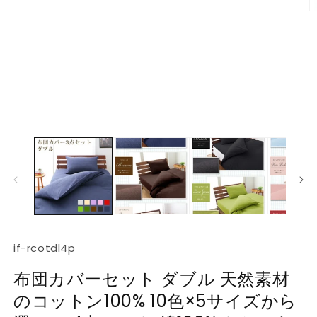
開
く
(2
SKU:
if-rcotdl4p
布団カバーセット ダブル 天然素材
のコットン100% 10色×5サイズから