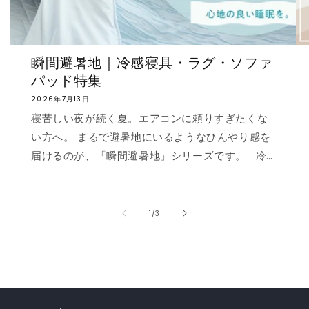
瞬間避暑地｜冷感寝具・ラグ・ソファ
パッド特集
2026年7月13日
寝苦しい夜が続く夏。エアコンに頼りすぎたくな
い方へ。 まるで避暑地にいるようなひんやり感を
届けるのが、「瞬間避暑地」シリーズです。 冷
感値は業界トップクラスの0.535❄️ ただ冷たいだ
けでなく、肌に触れた瞬間に心まで涼しくなるよ
うな“ずっと触れていたくなる冷たさ”を実現しま
の
1
/
3
した。 強冷感ニット生地を使用した多彩なライン
ナップで、お部屋を爽やかに演出。「瞬間避暑
地」シリーズで、この夏を快適に乗り切りましょ
う！✨ ❄️強冷感リバーシブルケット ❄️強冷感リバ
ーシブル敷きパッド ❄️強冷感枕パッド ❄️強冷感抱