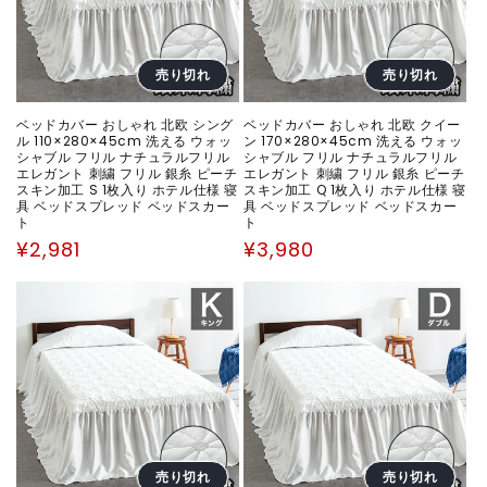
売り切れ
売り切れ
ベッドカバー おしゃれ 北欧 シング
ベッドカバー おしゃれ 北欧 クイー
ル 110×280×45cm 洗える ウォッ
ン 170×280×45cm 洗える ウォッ
シャブル フリル ナチュラルフリル
シャブル フリル ナチュラルフリル
エレガント 刺繍 フリル 銀糸 ピーチ
エレガント 刺繍 フリル 銀糸 ピーチ
スキン加工 S 1枚入り ホテル仕様 寝
スキン加工 Q 1枚入り ホテル仕様 寝
具 ベッドスプレッド ベッドスカー
具 ベッドスプレッド ベッドスカー
ト
ト
通
通
¥2,981
¥3,980
常
常
価
価
格
格
売り切れ
売り切れ