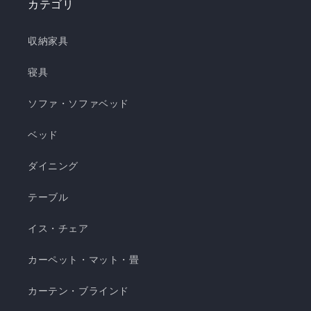
カテゴリ
き枕 ❄️強冷感3層ごろ寝マット ❄️強冷感ソファーパ
ッド ❄️強冷感極厚ラグ 🍃【New!!】通年使えるレ
収納家具
ーヨンシリーズが新登場！ ❄️強冷感リバーシブル
ケット ・選べる4サイズ(ハーフ/シングル/セミダ
寝具
ブル/ダブル) ・冷感生地とレーヨン生地のリバー
ソファ・ソファベッド
シブル仕様 ・柔らかくてとろっとしたくしゅくし
ゅレーヨン生地 ・春先～秋頃まで長く使える ・抗
ベッド
菌・防臭・防ダニの清潔仕様 ・ご家庭で気軽に洗
濯できてお手入れ簡単 瞬間避暑地 くしゅくしゅケ
ダイニング
ット H 瞬間避暑地 くしゅくしゅケット S 瞬間避
テーブル
暑地 くしゅくしゅケット SD...
イス・チェア
カーペット・マット・畳
カーテン・ブラインド