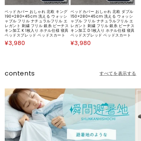
ベッドカバー おしゃれ 北欧 キング
ベッドカバー おしゃれ 北欧 ダブル
190×280×45cm 洗える ウォッシ
150×280×45cm 洗える ウォッシ
ャブル フリル ナチュラルフリル エ
ャブル フリル ナチュラルフリル エ
レガント 刺繍 フリル 銀糸 ピーチス
レガント 刺繍 フリル 銀糸 ピーチス
キン加工 K 1枚入り ホテル仕様 寝具
キン加工 D 1枚入り ホテル仕様 寝具
ベッドスプレッド ベッドスカート
ベッドスプレッド ベッドスカート
通
通
¥3,980
¥3,980
常
常
価
価
格
格
contents
すべてを表示する