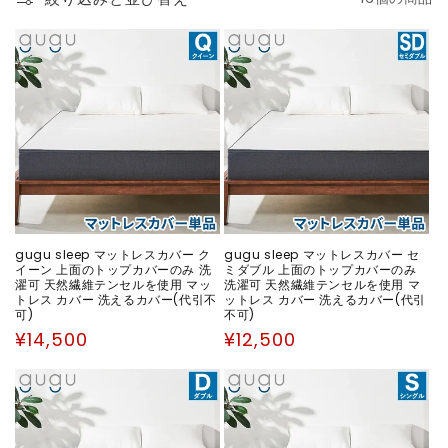
ョ
ン
:
gugu sleep マットレスカバー ク
gugu sleep マットレスカバー セ
イーン 上面のトップカバーのみ 洗
ミダブル 上面のトップカバーのみ
濯可 天然繊維テンセルを使用 マッ
洗濯可 天然繊維テンセルを使用 マ
トレス カバー 洗えるカバー(代引不
ットレス カバー 洗えるカバー(代引
可)
不可)
通
通
¥14,500
¥12,500
常
常
価
価
格
格