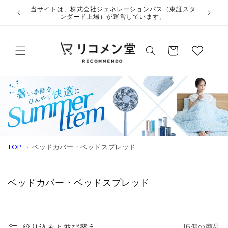
コンテ
ウ
当サイトは、株式会社ジェネレーションパス（東証スタ
ンツに
ンダード上場）が運営しています。
ィ
進む
ッ
カ
シ
ー
ュ
ト
リ
ス
ト
TOP
›
ベッドカバー・ベッドスプレッド
コ
ベッドカバー・ベッドスプレッド
レ
ク
シ
絞り込みと並び替え
16個の商品