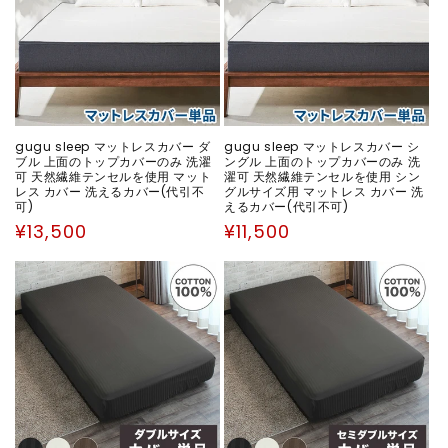
gugu sleep マットレスカバー ダ
gugu sleep マットレスカバー シ
ブル 上面のトップカバーのみ 洗濯
ングル 上面のトップカバーのみ 洗
可 天然繊維テンセルを使用 マット
濯可 天然繊維テンセルを使用 シン
レス カバー 洗えるカバー(代引不
グルサイズ用 マットレス カバー 洗
可)
えるカバー(代引不可)
通
通
¥13,500
¥11,500
常
常
価
価
格
格