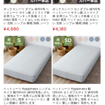
ボックスシーツ ダブル 綿100% ベ
ボックスシーツ セミダブル 綿100%
ッドシーツ サテン織 ストライプ柄
ベッドシーツ サテン織 ストライプ
全周ゴム ワンタッチ装備 イニコ
柄 全周ゴム ワンタッチ装備 イニコ
iniko 寝具 ベッド おしゃれ かわい
iniko 寝具 ベッド おしゃれ かわい
い 北欧 シンプル 睡眠 快眠 シーツ
い 北欧 シンプル 睡眠 快眠 シーツ
通
通
¥4,680
¥4,180
常
常
価
価
格
格
ベットシーツ Hyppiness シングル
ベットシーツ Hyppiness 幅
サイズ 幅100cm 綿100%洗いざら
120cm セミダブルサイズ 綿100%
し 無地カラー 全周ゴム仕様 取り付
洗いざらし 無地カラー 全周ゴム仕
け取り外し簡単 オールシーズン 優
様 取り付け 取り外し簡単 オールシ
しい肌触り 長持ち 丈夫
ーズン 優しい肌触り 長持ち 丈夫