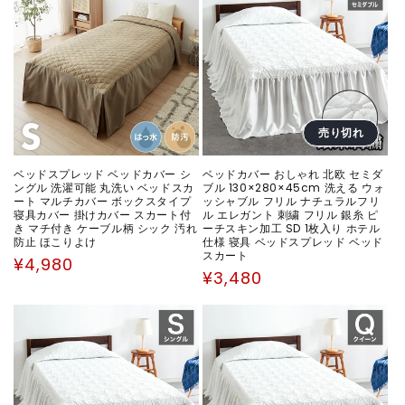
格
売り切れ
ベッドスプレッド ベッドカバー シ
ベッドカバー おしゃれ 北欧 セミダ
ングル 洗濯可能 丸洗い ベッドスカ
ブル 130×280×45cm 洗える ウォ
ート マルチカバー ボックスタイプ
ッシャブル フリル ナチュラルフリ
寝具カバー 掛けカバー スカート付
ル エレガント 刺繍 フリル 銀糸 ピ
き マチ付き ケーブル柄 シック 汚れ
ーチスキン加工 SD 1枚入り ホテル
防止 ほこりよけ
仕様 寝具 ベッドスプレッド ベッド
スカート
通
¥4,980
通
¥3,480
常
常
価
価
格
格