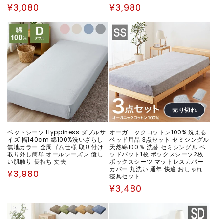
通
通
¥3,080
¥3,980
常
常
価
価
格
格
売り切れ
ベットシーツ Hyppiness ダブルサ
オーガニックコットン100% 洗える
イズ 幅140cm 綿100%洗いざらし
ベッド用品 3点セット セミシングル
無地カラー 全周ゴム仕様 取り付け
天然綿100％ 洗替 セミシングル ベ
取り外し簡単 オールシーズン 優し
ッドパット1枚 ボックスシーツ2枚
い肌触り 長持ち 丈夫
ボックスシーツ マットレスカバー
カバー 丸洗い 通年 快適 おしゃれ
通
¥3,980
寝具セット
常
通
¥3,480
価
常
格
価