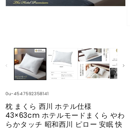
モ
ー
ダ
ル
で
メ
デ
ィ
ア
(1)
を
開
く
(2
SKU:
0u-4547592358141
枕 まくら 西川 ホテル仕様
43×63cm ホテルモードまくら やわ
らかタッチ 昭和西川 ピロー 安眠 快