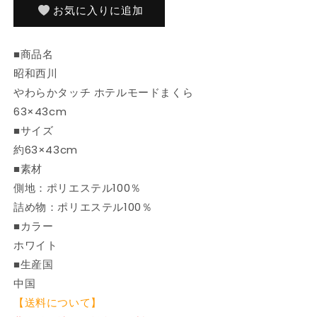
43×63cm
43×63cm
お気に入りに追加
ホ
ホ
テ
テ
■商品名
ル
ル
昭和西川
モ
モ
やわらかタッチ ホテルモードまくら
ー
ー
ド
ド
63×43cm
ま
ま
■サイズ
く
く
約63×43cm
ら
ら
■素材
や
や
側地：ポリエステル100％
わ
わ
詰め物：ポリエステル100％
ら
ら
■カラー
か
か
ホワイト
タ
タ
ッ
ッ
■生産国
チ
チ
中国
昭
昭
【送料について】
和
和