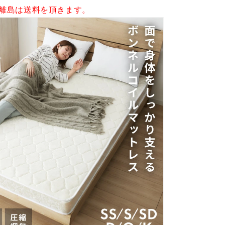
マ
離島は送料を頂きます。
ッ
ト
厚
み
14cm
ロ
ー
ル
梱
包
の
数
量
を
増
や
す