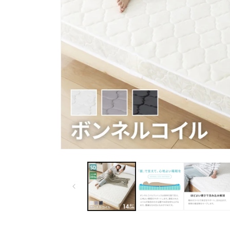
モ
ー
ダ
ル
で
メ
デ
ィ
ア