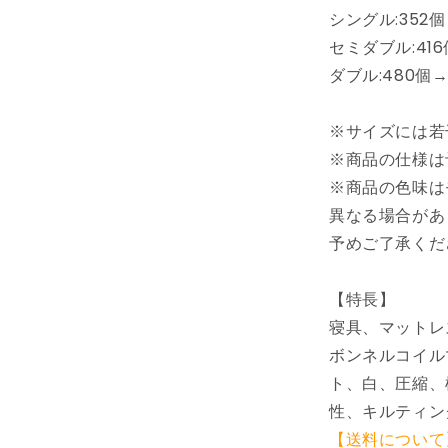
ボ
シングル:352個
ン
セミダブル:416
ネ
ダブル:480個→
ル
コ
※サイズには若
イ
※商品の仕様は
ル
ス
※商品の色味は
プ
異なる場合があ
リ
予めご了承くだ
ン
グ
【特長】
ベ
寝具、マットレ
ッ
ド
ボンネルコイル
マ
ト、白、圧縮、
ッ
性、キルティン
ト
【送料について