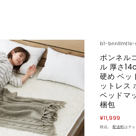
SKU:
b1-bnnllmtls-
ボンネルコ
ル 厚さ1
硬め ベッ
ットレス 
ベッドマッ
梱包
通
¥11,999
常
税込。
配送料
はチェ
価