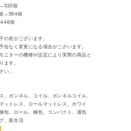
ボ
→320個
ン
個→384個
ネ
448個
ル
コ
干の差がございます。
イ
予告なく変更になる場合がございます。
ル
ス
モニターの機種や設定により実際の商品と
プ
ります。
リ
さい。
ン
グ
ベ
ス、ボンネル、コイル、ボンネルコイル、
ッ
ド
マットレス、ロールマットレス、ホワイ
マ
梱包、ロール、梱包、コンパクト、通気
ッ
グ、新生活
ト
】