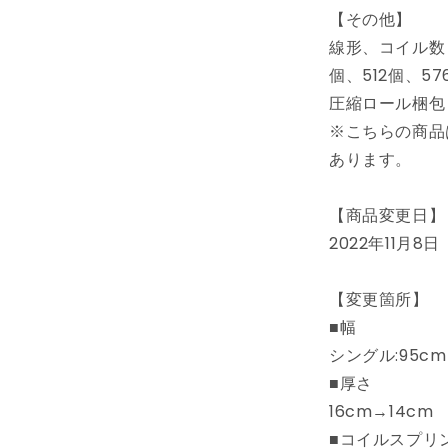
め
【その他】
ベ
線形、コイル数：
ッ
個、512個、57
ド
圧縮ロール梱包
ボ
ン
※こちらの商品
ネ
あります。
ル
コ
【商品変更日】
イ
2022年11月8日
ル
ロ
ー
【変更箇所】
ル
■幅
マ
シングル:95cm
ッ
■厚さ
ト
16cm→14cm
レ
■コイルスプリ
ス