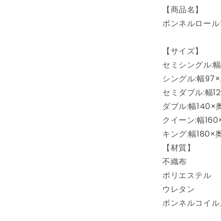
ミ
【商品名】
ダ
ボンネルロール
ブ
ル
厚
【サイズ】
さ
セミシングル:幅8
14cm
シングル:幅97×
圧
セミダブル:幅12
縮
ダブル:幅140×
梱
包
クイーン:幅160
ホ
キング:幅180×
ワ
【材質】
イ
不織布
ト
ポリエステル
通
ウレタン
気
性
ボンネルコイル
硬