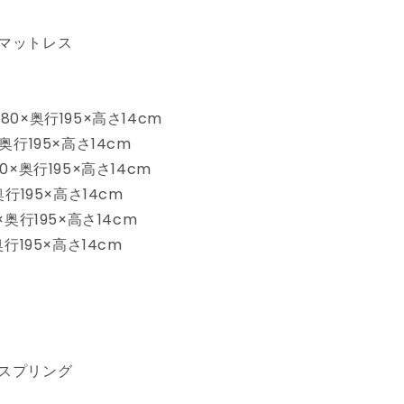
ミ
ダ
マットレス
ブ
ル
厚
さ
0×奥行195×高さ14cm
14cm
奥行195×高さ14cm
圧
0×奥行195×高さ14cm
縮
奥行195×高さ14cm
梱
包
×奥行195×高さ14cm
ホ
奥行195×高さ14cm
ワ
イ
ト
通
気
性
スプリング
硬