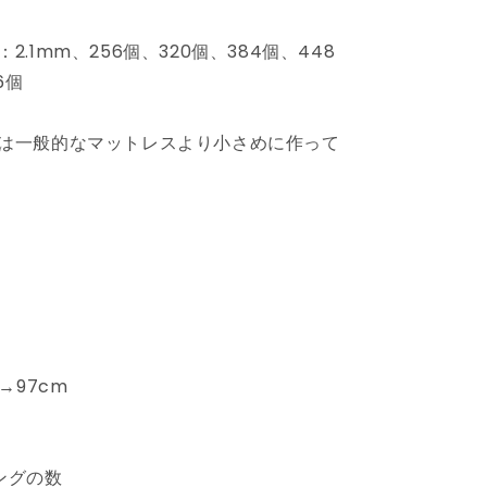
め
ベ
2.1mm、256個、320個、384個、448
ッ
6個
ド
ボ
ン
は一般的なマットレスより小さめに作って
ネ
ル
コ
イ
ル
ロ
ー
ル
マ
→97cm
ッ
ト
レ
ングの数
ス