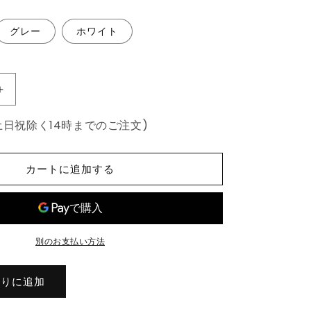
グレー
ホワイト
ボ
ン
土日祝除く14時までのご注文)
ネ
ル
コ
カートに追加する
イ
ル
マ
ッ
別のお支払い方法
ト
レ
ス
入りに追加
セ