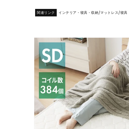
関連リンク
インテリア・寝具・収納
マットレス
寝具
/
/
商品情
報にス
キップ