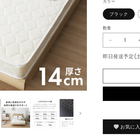
カラー
格
ブラック
数量
数
量
ボ
ン
即日発送予定(
ネ
ル
コ
イ
ル
マ
ッ
ト
レ
ス
お気に
セ