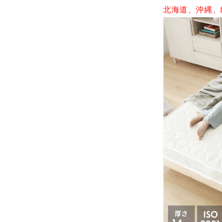
マ
北海道、沖縄、
ッ
ト
厚
み
14cm
ロ
ー
ル
梱
包
の
数
量
を
減
ら
す