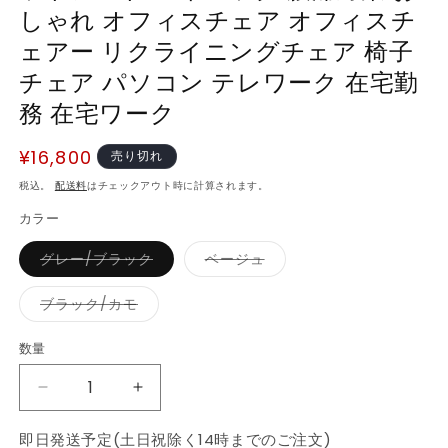
しゃれ オフィスチェア オフィスチ
ェアー リクライニングチェア 椅子
チェア パソコン テレワーク 在宅勤
務 在宅ワーク
通
¥16,800
売り切れ
常
税込。
配送料
はチェックアウト時に計算されます。
価
カラー
格
バ
バ
グレー/ブラック
ベージュ
リ
リ
エ
エ
ー
ー
バ
ブラック/カモ
シ
シ
リ
ョ
ョ
エ
ン
ン
ー
数量
数
は
は
シ
売
売
ョ
量
り
り
ン
ゲ
ゲ
切
切
は
れ
れ
売
ー
ー
て
て
り
即日発送予定(土日祝除く14時までのご注文)
い
い
切
ミ
ミ