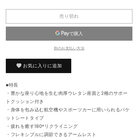
る
る
れ
か
か
ン
ン
て
販
販
い
グ
グ
売
売
る
売り切れ
で
で
か
チ
チ
き
き
販
ま
ま
売
ェ
ェ
せ
せ
で
ア
ア
ん
ん
き
ま
座
座
せ
別のお支払い方法
ん
椅
椅
子
子
360
360
お気に入りに追加
度
度
回
回
■特長
転
転
・豊かな座り心地を生む肉厚ウレタン座面と2種のサポー
リ
リ
トクッション付き
ク
ク
ラ
ラ
・身体を包み込む航空機やスポーツカーに用いられるバケ
イ
イ
ットシートタイプ
ニ
ニ
・疲れを癒す180°リクライニング
ン
ン
・フレキシブルに調節できるアームレスト