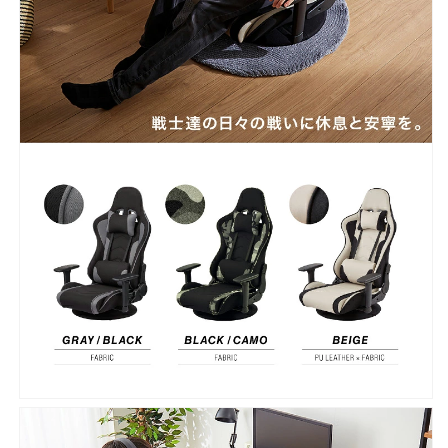
チ
チ
ェ
ェ
ア
ア
ー
ー
リ
リ
ク
ク
ラ
ラ
イ
イ
ニ
ニ
ン
ン
グ
グ
チ
チ
ェ
ェ
ア
ア
椅
椅
子
子
チ
チ
ェ
ェ