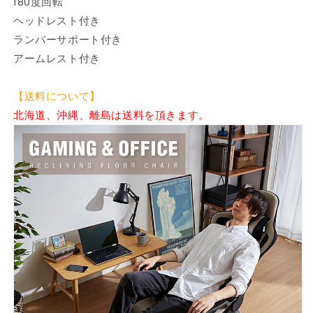
180度回転
腰
腰
ヘッドレスト付き
痛
痛
ランバーサポート付き
対
対
アームレスト付き
策
策
お
お
し
し
【送料について】
ゃ
ゃ
北海道、沖縄、離島は送料を頂きます。
れ
れ
オ
オ
フ
フ
ィ
ィ
ス
ス
チ
チ
ェ
ェ
ア
ア
オ
オ
フ
フ
ィ
ィ
ス
ス