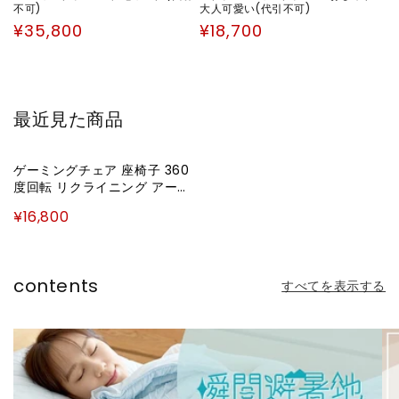
不可)
大人可愛い(代引不可)
通
通
¥35,800
¥18,700
常
常
価
価
格
格
最近見た商品
ゲーミングチェア 座椅子 360
度回転 リクライニング アーム
レスト バケットシート ハイバ
¥16,800
ック 腰痛対策 おしゃれ オフィ
スチェア オフィスチェアー リ
クライニングチェア 椅子 チェ
ア パソコン テレワーク 在宅勤
contents
すべてを表示する
務 在宅ワーク