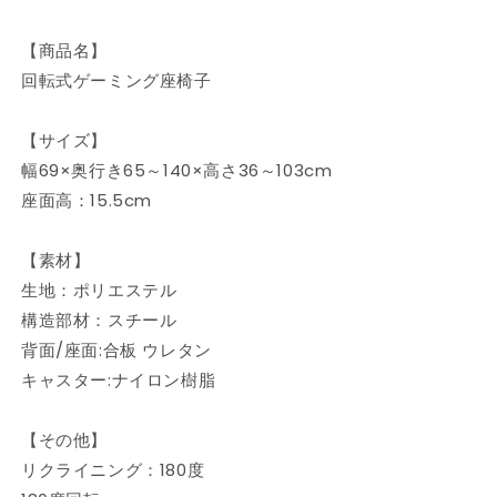
グ
グ
ア
ア
【商品名】
ー
ー
回転式ゲーミング座椅子
ム
ム
レ
レ
ス
ス
【サイズ】
ト
ト
幅69×奥行き65～140×高さ36～103cm
バ
バ
座面高：15.5cm
ケ
ケ
ッ
ッ
【素材】
ト
ト
生地：ポリエステル
シ
シ
構造部材：スチール
ー
ー
背面/座面:合板 ウレタン
ト
ト
ハ
ハ
キャスター:ナイロン樹脂
イ
イ
バ
バ
【その他】
ッ
ッ
リクライニング：180度
ク
ク