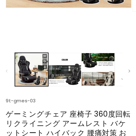
モ
ー
ダ
ル
で
メ
デ
ィ
ア
(1)
(2
を
開
く
SKU:
9t-gmes-03
ゲーミングチェア 座椅子 360度回転
リクライニング アームレスト バケ
ットシート ハイバック 腰痛対策 お