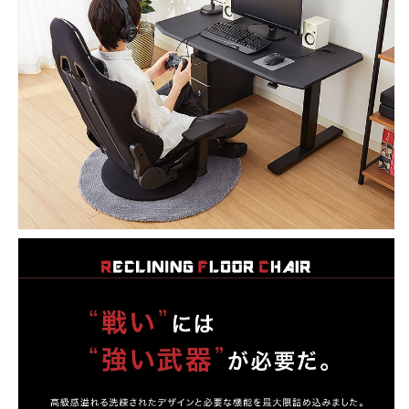
ア
ア
パ
パ
ソ
ソ
コ
コ
ン
ン
テ
テ
レ
レ
ワ
ワ
ー
ー
ク
ク
在
在
宅
宅
勤
勤
務
務
在
在
宅
宅
ワ
ワ
ー
ー
ク
ク