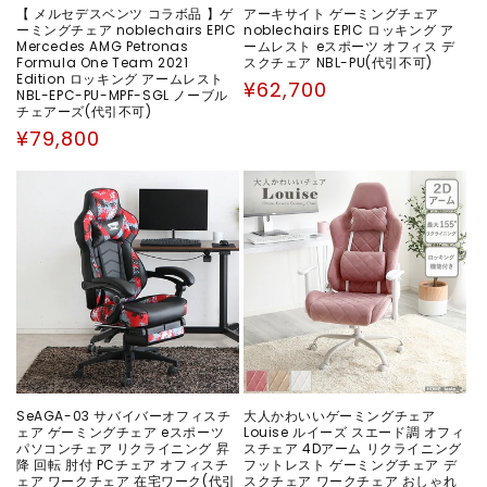
【 メルセデスベンツ コラボ品 】ゲ
アーキサイト ゲーミングチェア
ーミングチェア noblechairs EPIC
noblechairs EPIC ロッキング ア
Mercedes AMG Petronas
ームレスト eスポーツ オフィス デ
Formula One Team 2021
スクチェア NBL-PU(代引不可)
Edition ロッキング アームレスト
通
¥62,700
NBL-EPC-PU-MPF-SGL ノーブル
常
チェアーズ(代引不可)
価
通
¥79,800
格
常
価
格
SeAGA-03 サバイバーオフィスチ
大人かわいいゲーミングチェア
ェア ゲーミングチェア eスポーツ
Louise ルイーズ スエード調 オフィ
パソコンチェア リクライニング 昇
スチェア 4Dアーム リクライニング
降 回転 肘付 PCチェア オフィスチ
フットレスト ゲーミングチェア デ
ェア ワークチェア 在宅ワーク(代引
スクチェア ワークチェア おしゃれ