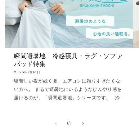
瞬間避暑地｜冷感寝具・ラグ・ソファ
パッド特集
2026年7月13日
寝苦しい夜が続く夏。エアコンに頼りすぎたくな
い方へ。 まるで避暑地にいるようなひんやり感を
届けるのが、「瞬間避暑地」シリーズです。 冷
感値は業界トップクラスの0.535❄️ ただ冷たいだ
けでなく、肌に触れた瞬間に心まで涼しくなるよ
うな“ずっと触れていたくなる冷たさ”を実現しま
の
1
/
3
した。 強冷感ニット生地を使用した多彩なライン