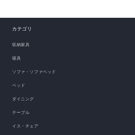
ナップで、お部屋を爽やかに演出。「瞬間避暑
地」シリーズで、この夏を快適に乗り切りましょ
う！✨ ❄️強冷感リバーシブルケット ❄️強冷感リバ
ーシブル敷きパッド ❄️強冷感枕パッド ❄️強冷感抱
カテゴリ
き枕 ❄️強冷感3層ごろ寝マット ❄️強冷感ソファーパ
ッド ❄️強冷感極厚ラグ 🍃【New!!】通年使えるレ
収納家具
ーヨンシリーズが新登場！ ❄️強冷感リバーシブル
ケット ・選べる4サイズ(ハーフ/シングル/セミダ
寝具
ブル/ダブル) ・冷感生地とレーヨン生地のリバー
ソファ・ソファベッド
シブル仕様 ・柔らかくてとろっとしたくしゅくし
ゅレーヨン生地 ・春先～秋頃まで長く使える ・抗
ベッド
菌・防臭・防ダニの清潔仕様 ・ご家庭で気軽に洗
濯できてお手入れ簡単 瞬間避暑地 くしゅくしゅケ
ダイニング
ット H 瞬間避暑地 くしゅくしゅケット S 瞬間避
テーブル
暑地 くしゅくしゅケット SD...
イス・チェア