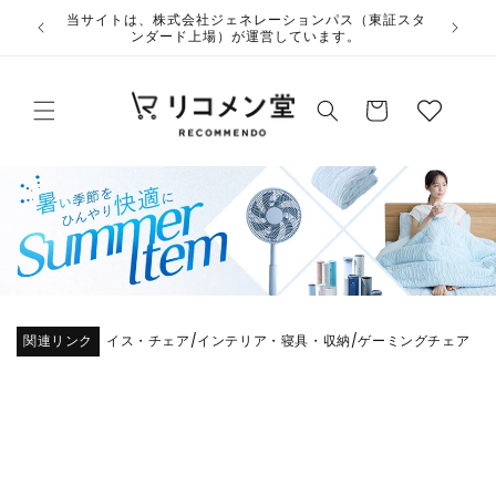
コンテ
ウ
当サイト
ンツに
夏季休業のお知らせ
ィ
進む
ッ
カ
シ
ー
ュ
ト
リ
ス
ト
関連リンク
イス・チェア
インテリア・寝具・収納
ゲーミングチェア
/
/
商品情
報にス
キップ