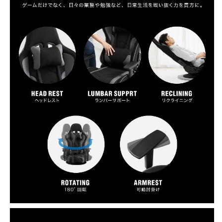
の
の
数
数
量
量
を
を
減
増
ら
や
す
す