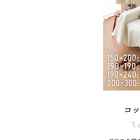
ラ
グ
ベ
ッ
ド
カ
バ
ー
ベ
ッ
ド
ス
プ
レ
ッ
ド
こ
た
つ