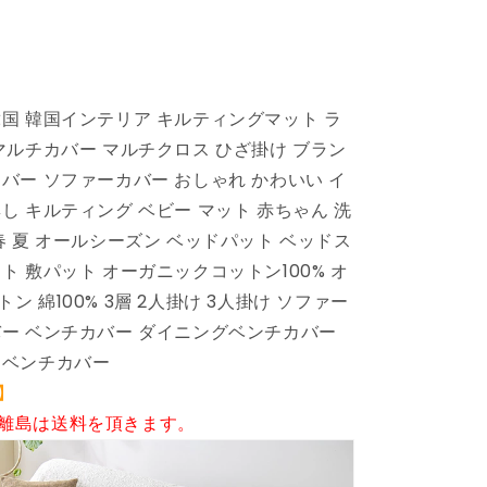
シ
ャ
ブ
ル
韓国 韓国インテリア キルティングマット ラ
洗
マルチカバー マルチクロス ひざ掛け ブラン
濯
バー ソファーカバー おしゃれ かわいい イ
可
静
し キルティング ベビー マット 赤ちゃん 洗
電
春 夏 オールシーズン ベッドパット ベッドス
気
ト 敷パット オーガニックコットン100% オ
防
ン 綿100% 3層 2人掛け 3人掛け ソファー
止
バー ベンチカバー ダイニングベンチカバー
ソ
イベンチカバー
フ
ァ
】
カ
離島は送料を頂きます。
バ
ー