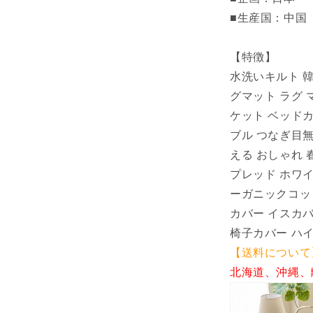
シ
■生産国：中国
ャ
ブ
【特徴】
ル
水洗いキルト 
洗
グマット ラグ 
濯
ケット ベッドカ
可
静
ブル つなぎ目無
電
える おしゃれ 
気
プレッド ホワイ
防
ーガニックコット
止
カバー イスカ
ソ
椅子カバー ハ
フ
ァ
【送料について
カ
北海道、沖縄、
バ
ー