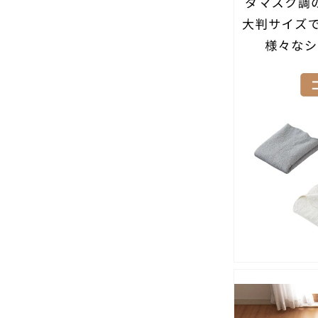
掛
け
布
団
カ
バ
ー
フ
ラ
ン
ネ
ル
の
数
量
を
減
ら
す