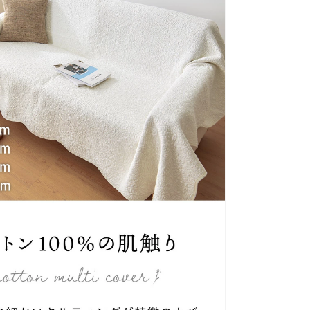
ラ
グ
ベ
ッ
ド
カ
バ
ー
ベ
ッ
ド
ス
プ
レ
ッ
ド
こ
た
つ