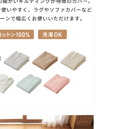
掛
け
布
団
カ
バ
ー
フ
ラ
ン
ネ
ル
の
数
量
を
増
や
す