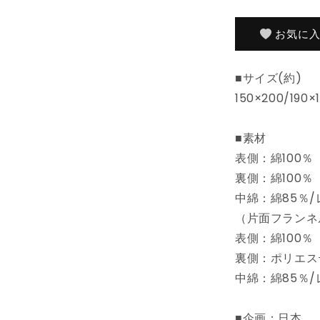
北
欧
お気に
キ
ル
■サイズ(約)
テ
150×200/190×
ィ
ン
グ
■素材
生
表側：綿100％
地
裏側：綿100％
綿
中綿：綿85％/
100%
コ
（片面フランネ
ッ
表側：綿100％
ト
裏側：ポリエステ
ン
中綿：綿85％/
ウ
ォ
■企画：日本
ッ