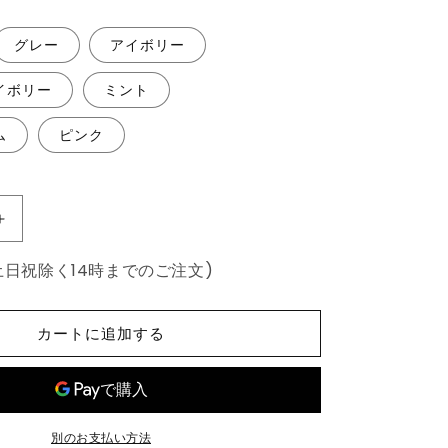
グレー
アイボリー
イボリー
ミント
ム
ピンク
マ
ル
土日祝除く14時までのご注文)
チ
カ
バ
カートに追加する
ー
キ
ル
ト
別のお支払い方法
190×240cm