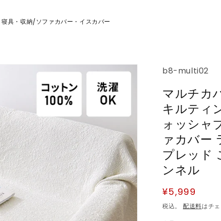
・寝具・収納
ソファカバー・イスカバー
/
SKU:
b8-multi02
マルチカバー
キルティン
ォッシャブ
ァカバー 
プレッド 
ンネル
通
¥5,999
常
税込。
配送料
はチェ
価