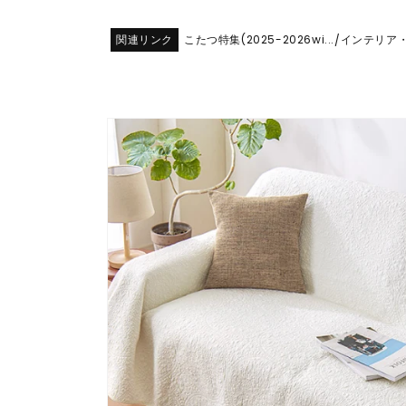
関連リンク
こたつ特集(2025-2026wi...
インテリア
/
商品情
報にス
キップ