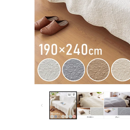
モ
ー
ダ
ル
で
メ
デ
ィ
ア