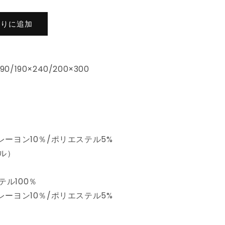
北
欧
入りに追加
キ
ル
テ
190/190×240/200×300
ィ
ン
グ
生
地
綿
レーヨン10％/ポリエステル5%
100%
コ
ル）
ッ
ト
ル100％
ン
レーヨン10％/ポリエステル5%
ウ
ォ
ッ