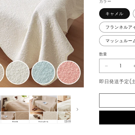
カラー
格
キャメル
フランネルア
マッシュルー
数量
数
量
マ
ル
即日発送予定(
チ
カ
バ
ー
キ
ル
ト
190×240cm