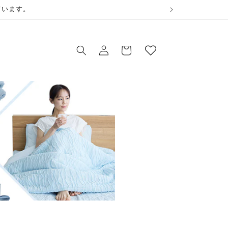
ウ
ています。
ィ
ロ
ッ
カ
グ
シ
ー
イ
ュ
ト
ン
リ
ス
ト