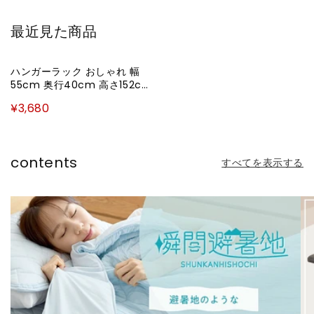
格
格
最近見た商品
ハンガーラック おしゃれ 幅
55cm 奥行40cm 高さ152cm
Lタイプ 組立式 ブラック ナチ
¥3,680
ュラル シンプル 北欧 コートハ
ンガー 衣類収納 洋服掛け 玄関
コンパクト スリム HS-L150
contents
すべてを表示する