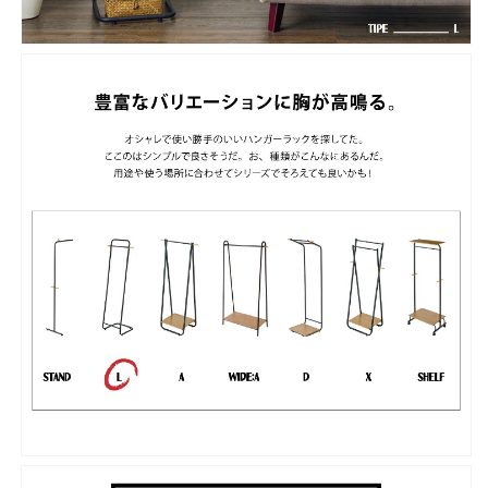
洋
洋
服
服
掛
掛
け
け
玄
玄
関
関
コ
コ
ン
ン
パ
パ
ク
ク
ト
ト
ス
ス
リ
リ
ム
ム
HS-
HS-
L150
L150
の
の
数
数
量
量