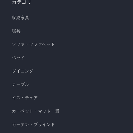
カテゴリ
き枕 ❄️強冷感3層ごろ寝マット ❄️強冷感ソファーパ
ッド ❄️強冷感極厚ラグ 🍃【New!!】通年使えるレ
収納家具
ーヨンシリーズが新登場！ ❄️強冷感リバーシブル
ケット ・選べる4サイズ(ハーフ/シングル/セミダ
寝具
ブル/ダブル) ・冷感生地とレーヨン生地のリバー
ソファ・ソファベッド
シブル仕様 ・柔らかくてとろっとしたくしゅくし
ゅレーヨン生地 ・春先～秋頃まで長く使える ・抗
ベッド
菌・防臭・防ダニの清潔仕様 ・ご家庭で気軽に洗
濯できてお手入れ簡単 瞬間避暑地 くしゅくしゅケ
ダイニング
ット H 瞬間避暑地 くしゅくしゅケット S 瞬間避
テーブル
暑地 くしゅくしゅケット SD...
イス・チェア
カーペット・マット・畳
カーテン・ブラインド