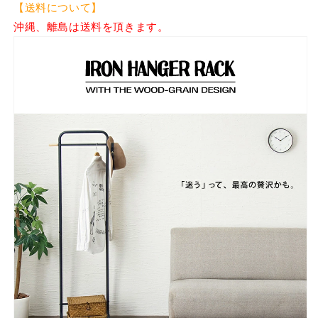
ラ
ラ
【送料について】
ル
ル
沖縄、離島は送料を頂きます。
シ
シ
ン
ン
プ
プ
ル
ル
北
北
欧
欧
コ
コ
ー
ー
ト
ト
ハ
ハ
ン
ン
ガ
ガ
ー
ー
衣
衣
類
類
収
収
納
納