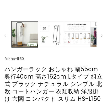
ー
ダ
ル
で
メ
デ
ィ
ア
(1)
(2
を
開
く
SKU:
fd-hs-l150
ハンガーラック おしゃれ 幅55cm
奥行40cm 高さ152cm Lタイプ 組立
式 ブラック ナチュラル シンプル 北
欧 コートハンガー 衣類収納 洋服掛
け 玄関 コンパクト スリム HS-L150