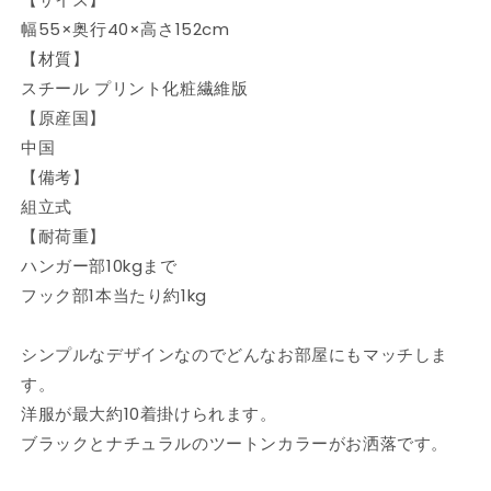
行
行
幅55×奥行40×高さ152cm
40cm
40cm
高
高
【材質】
さ
さ
スチール プリント化粧繊維版
152cm
152cm
【原産国】
L
L
中国
タ
タ
【備考】
イ
イ
組立式
プ
プ
組
組
【耐荷重】
立
立
ハンガー部10kgまで
式
式
フック部1本当たり約1kg
ブ
ブ
ラ
ラ
シンプルなデザインなのでどんなお部屋にもマッチしま
ッ
ッ
す。
ク
ク
洋服が最大約10着掛けられます。
ナ
ナ
ブラックとナチュラルのツートンカラーがお洒落です。
チ
チ
ュ
ュ