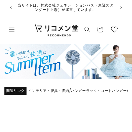
コンテ
ウ
当サイトは、株式会社ジェネレーションパス（東証スタ
ンツに
ンダード上場）が運営しています。
ィ
進む
ッ
カ
シ
ー
ュ
ト
リ
ス
ト
関連リンク
インテリア・寝具・収納
ハンガーラック・コートハンガー
/
/
商品情
報にス
キップ