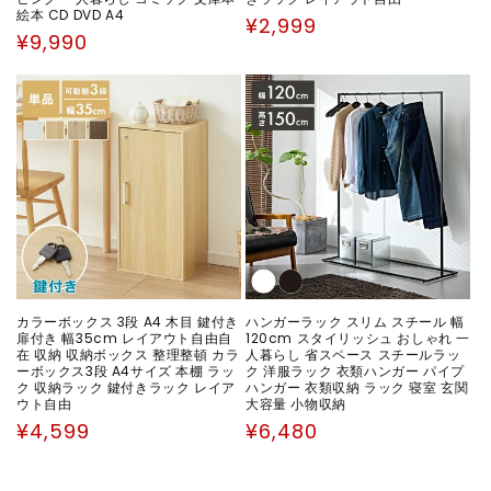
絵本 CD DVD A4
通
¥2,999
通
¥9,990
常
常
価
価
格
格
カラーボックス 3段 A4 木目 鍵付き
ハンガーラック スリム スチール 幅
扉付き 幅35cm レイアウト自由自
120cm スタイリッシュ おしゃれ 一
在 収納 収納ボックス 整理整頓 カラ
人暮らし 省スペース スチールラッ
ーボックス3段 A4サイズ 本棚 ラッ
ク 洋服ラック 衣類ハンガー パイプ
ク 収納ラック 鍵付きラック レイア
ハンガー 衣類収納 ラック 寝室 玄関
ウト自由
大容量 小物収納
通
通
¥4,599
¥6,480
常
常
価
価