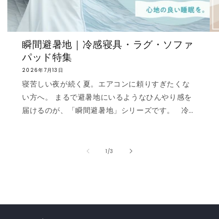
瞬間避暑地｜冷感寝具・ラグ・ソファ
パッド特集
2026年7月13日
寝苦しい夜が続く夏。エアコンに頼りすぎたくな
い方へ。 まるで避暑地にいるようなひんやり感を
届けるのが、「瞬間避暑地」シリーズです。 冷
感値は業界トップクラスの0.535❄️ ただ冷たいだ
けでなく、肌に触れた瞬間に心まで涼しくなるよ
うな“ずっと触れていたくなる冷たさ”を実現しま
の
1
/
3
した。 強冷感ニット生地を使用した多彩なライン
ナップで、お部屋を爽やかに演出。「瞬間避暑
地」シリーズで、この夏を快適に乗り切りましょ
う！✨ ❄️強冷感リバーシブルケット ❄️強冷感リバ
ーシブル敷きパッド ❄️強冷感枕パッド ❄️強冷感抱