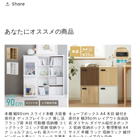
Share
あなたにオススメの商品
本棚 幅90cm スライド本棚 大容量
キューブボックス A4 木目 鍵付き
扉付き ディスプレイラック 推し活
扉付き 幅35cm レイアウト自由自
フラップ扉 木目 可動棚 収納棚 コミ
在 ダイヤル ダイヤル錠付きボック
ックラック コミック収納 収納ラッ
ス 収納 収納ボックス 整理整頓 A4
ク シェルフ おしゃれ 省スペース リ
サイズ 本棚 ラック 収納ラック 鍵付
ビング 一人暮らし コミック 文庫本
きラック レイアウト自由