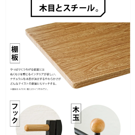
を
を
減
増
ら
や
す
す