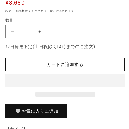
通
¥3,680
常
税込。
配送料
はチェックアウト時に計算されます。
価
数量
数
格
量
ハ
ハ
ン
ン
即日発送予定(土日祝除く14時までのご注文)
ガ
ガ
ー
ー
ラ
ラ
カートに追加する
ッ
ッ
ク
ク
お
お
し
し
ゃ
ゃ
れ
れ
幅
幅
お気に入りに追加
55cm
55cm
奥
奥
【サイズ】