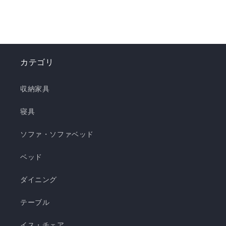
した。 強冷感ニット生地を使用した多彩なライン
ナップで、お部屋を爽やかに演出。「瞬間避暑
地」シリーズで、この夏を快適に乗り切りましょ
う！✨ ❄️強冷感リバーシブルケット ❄️強冷感リバ
ーシブル敷きパッド ❄️強冷感枕パッド ❄️強冷感抱
カテゴリ
き枕 ❄️強冷感3層ごろ寝マット ❄️強冷感ソファーパ
ッド ❄️強冷感極厚ラグ 🍃【New!!】通年使えるレ
収納家具
ーヨンシリーズが新登場！ ❄️強冷感リバーシブル
ケット ・選べる4サイズ(ハーフ/シングル/セミダ
寝具
ブル/ダブル) ・冷感生地とレーヨン生地のリバー
ソファ・ソファベッド
シブル仕様 ・柔らかくてとろっとしたくしゅくし
ゅレーヨン生地 ・春先～秋頃まで長く使える ・抗
ベッド
菌・防臭・防ダニの清潔仕様 ・ご家庭で気軽に洗
濯できてお手入れ簡単 瞬間避暑地 くしゅくしゅケ
ダイニング
ット H 瞬間避暑地 くしゅくしゅケット S 瞬間避
テーブル
暑地 くしゅくしゅケット SD...
イス・チェア