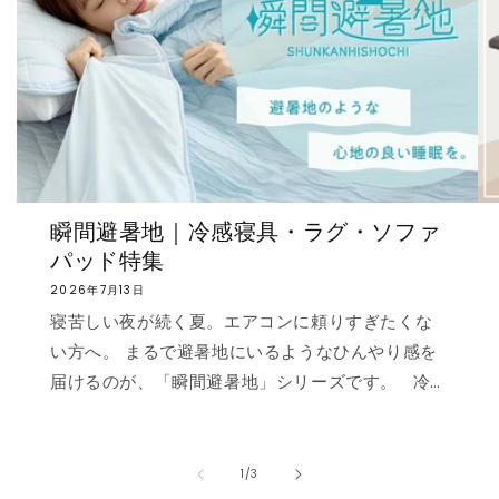
瞬間避暑地｜冷感寝具・ラグ・ソファ
パッド特集
2026年7月13日
寝苦しい夜が続く夏。エアコンに頼りすぎたくな
い方へ。 まるで避暑地にいるようなひんやり感を
届けるのが、「瞬間避暑地」シリーズです。 冷
感値は業界トップクラスの0.535❄️ ただ冷たいだ
けでなく、肌に触れた瞬間に心まで涼しくなるよ
うな“ずっと触れていたくなる冷たさ”を実現しま
の
1
/
3