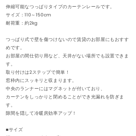
ー
ー
伸縮可能なつっぱりタイプのカーテンレールです。
ル
ル
サイズ：110～150cm
150cm
150cm
耐荷重：約2kg
つ
つ
っ
っ
ぱ
ぱ
つっぱり式で壁を傷つけないので賃貸のお部屋にもおすす
り
り
めです。
賃
賃
お部屋の間仕切り用など、天井がない場所でも設置できま
貸
貸
す。
フ
フ
取り付けは2ステップで簡単！
ィ
ィ
窓枠内にスッキリと収まります。
ッ
ッ
中央のランナーにはマグネットが付いており、
ト
ト
ワ
ワ
カーテンをしっかりと閉めることができ光漏れを防ぎま
ン
ン
す。
伸
伸
隙間を隠して冷暖房効率アップ！
縮
縮
シ
シ
■サイズ
ン
ン