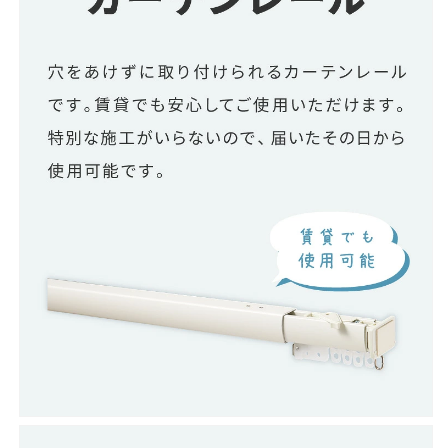
不
不
可)
可)
の
の
数
数
量
量
を
を
減
増
ら
や
す
す