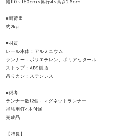
幅110～150cm×奥行4×高さ2.6cm
グ
グ
ル
ル
■耐荷重
穴
穴
あ
あ
約2kg
け
け
不
不
■材質
要
要
レール本体：アルミニウム
取
取
ランナー：ポリエチレン、ポリアセタール
付
付
ストップ：ABS樹脂
簡
簡
吊りカン：ステンレス
単
単
間
間
仕
仕
■備考
切
切
ランナー数12個＋マグネットランナー
り
り
補強用釘4本付属
突
突
完成品
っ
っ
張
張
【特長】
り
り