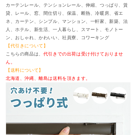
カーテンレール、テンションレール、伸縮、つっぱり、賃
ね
ね
貸、レール、窓、間仕切り、保温、断熱、冷暖房、省エ
じ
じ
不
不
ネ、カーテン、シンプル、マンション、一軒家、新築、法
要
要
人、ホテル、新生活、一人暮らし、スマート、モノトー
伸
伸
ン、おしゃれ、かわいい、社員寮、コワーキング
縮
縮
【代引きについて】
レ
レ
こちらの商品は、
代引きでの出荷は受け付けておりませ
ー
ー
ん。
ル
ル
【送料について】
テ
テ
北海道、沖縄、離島は送料を頂きます。
ン
ン
シ
シ
ョ
ョ
ン
ン
1.5m
1.5m
シ
シ
ン
ン
プ
プ
ル
ル