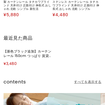
製 カーテンレール タチカワブライ
ステンレス カーテンレール タチカ
ンド 天井付け 正面付け 伸長式 おし
ワブラインド 天井付け 正面付け 伸
ゃれ 北欧 シンプル 新生活
長式 おしゃれ 北欧 シンプル
通
通
¥5,880
¥4,480
常
常
価
価
格
格
最近見た商品
【新色ブラック追加】カーテン
レール 150cm つっぱり 賃貸
フィットワン 伸縮 シングル 穴
¥3,480
あけ不要 取付簡単 間仕切り 突
っ張り ねじ不要 伸縮レール テ
ンション 1.5m シンプル おし
ゃれ ブラック ホワイト ブラウ
contents
すべてを表示する
ン(代引不可)