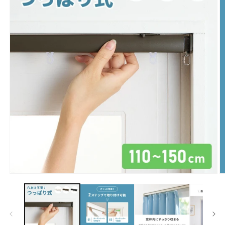
モ
ー
ダ
ル
で
メ