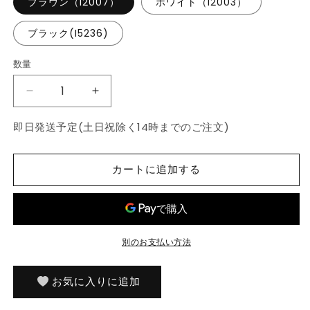
ブラウン（I2007）
ホワイト（I2003）
ブラック(I5236)
数量
数
量
【新
【新
色
色
即日発送予定(土日祝除く14時までのご注文)
ブ
ブ
ラ
ラ
ッ
ッ
カートに追加する
ク
ク
追
追
加】
加】
カ
カ
別のお支払い方法
ー
ー
テ
テ
ン
ン
お気に入りに追加
レ
レ