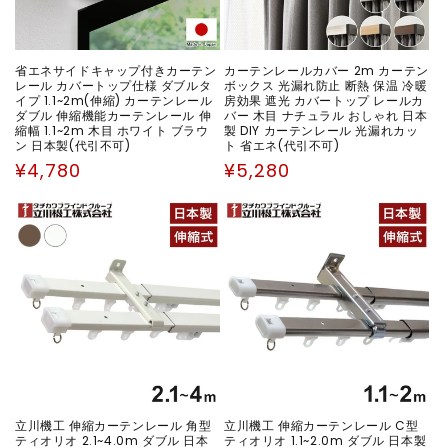
省エネサイドキャップ付きカーテン
カーテンレールカバー 2m カーテン
レール カバートップ仕様 ダブルタ
ボックス 光漏れ防止 断熱 保温 冷暖
イプ 1.1~2m(伸縮) カーテンレール
房効果 遮光 カバートップ レールカ
ダブル 伸縮機能カーテンレール 伸
バー 木目 ナチュラル おしゃれ 日本
縮幅 1.1~2m 木目 ホワイト ブラウ
製 DIY カーテンレール 光漏れカッ
ン 日本製(代引不可)
ト 省エネ(代引不可)
通
通
¥4,780
¥5,280
常
常
価
価
格
格
立川機工 伸縮カーテンレール 角型
立川機工 伸縮カーテンレール C型
ティオリオ 2.1~4.0m ダブル 日本
ティオリオ 1.1~2.0m ダブル 日本製