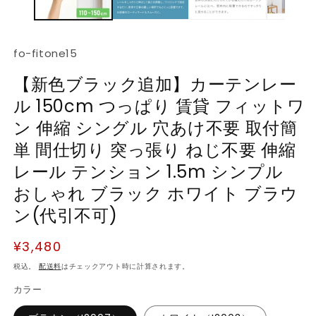
デ
ィ
ア
(1)
(2
SKU:
fo-fitone15
を
開
【新色ブラック追加】カーテンレー
く
ル 150cm つっぱり 賃貸 フィットワ
ン 伸縮 シングル 穴あけ不要 取付簡
単 間仕切り 突っ張り ねじ不要 伸縮
レール テンション 1.5m シンプル
おしゃれ ブラック ホワイト ブラウ
ン(代引不可)
通
¥3,480
常
税込。
配送料
はチェックアウト時に計算されます。
価
カラー
格