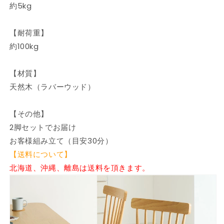
お
お
約5kg
し
し
ゃ
ゃ
【耐荷重】
れ
れ
約100kg
北
北
欧
欧
【材質】
カ
カ
天然木（ラバーウッド）
フ
フ
ェ
ェ
ダ
ダ
【その他】
イ
イ
2脚セットでお届け
ニ
ニ
お客様組み立て（目安30分）
ン
ン
【送料について】
グ
グ
北海道、沖縄、離島は送料を頂きます。
チ
チ
ェ
ェ
ア
ア
チ
チ
ェ
ェ