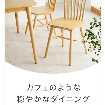
ア
ア
ー
ー
2
2
点
点
セ
セ
ッ
ッ
ト
ト
肘
肘
な
な
し
し
肘
肘
無
無
し
し
食
食
卓
卓
椅
椅
子
子
2
2
脚
脚