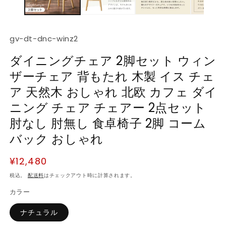
デ
ィ
ア
(1)
(2
SKU:
gv-dt-dnc-winz2
を
開
ダイニングチェア 2脚セット ウィン
く
ザーチェア 背もたれ 木製 イス チェ
ア 天然木 おしゃれ 北欧 カフェ ダイ
ニング チェア チェアー 2点セット
肘なし 肘無し 食卓椅子 2脚 コーム
バック おしゃれ
通
¥12,480
常
税込。
配送料
はチェックアウト時に計算されます。
価
カラー
格
ナチュラル