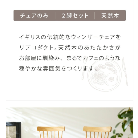
コ
コ
ー
ー
ム
ム
バ
バ
ッ
ッ
ク
ク
お
お
し
し
ゃ
ゃ
れ
れ
の
の
数
数
量
量
を
を
減
増
ら
や
す
す