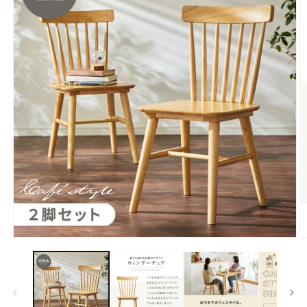
モ
ー
ダ
ル
で
メ