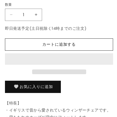
数量
数
量
ダ
ダ
イ
イ
即日発送予定(土日祝除く14時までのご注文)
ニ
ニ
ン
ン
グ
グ
カートに追加する
チ
チ
ェ
ェ
ア
ア
2
2
脚
脚
セ
セ
ッ
ッ
お気に入りに追加
ト
ト
ウ
ウ
【特長】
ィ
ィ
・イギリスで昔から愛されているウィンザーチェアです。
ン
ン
ザ
ザ