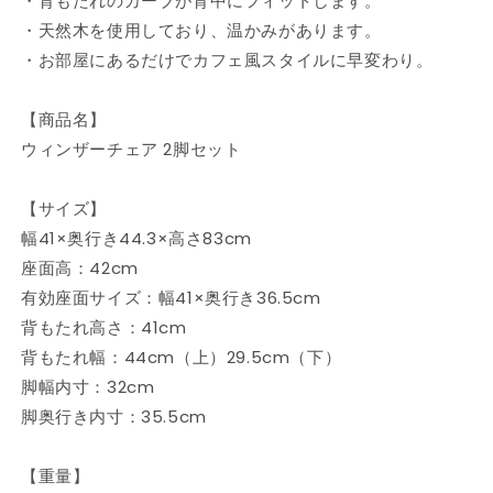
・背もたれのカーブが背中にフィットします。
ー
ー
・天然木を使用しており、温かみがあります。
チ
チ
・お部屋にあるだけでカフェ風スタイルに早変わり。
ェ
ェ
ア
ア
【商品名】
背
背
ウィンザーチェア 2脚セット
も
も
た
た
【サイズ】
れ
れ
幅41×奥行き44.3×高さ83cm
木
木
製
製
座面高：42cm
イ
イ
有効座面サイズ：幅41×奥行き36.5cm
ス
ス
背もたれ高さ：41cm
チ
チ
背もたれ幅：44cm（上）29.5cm（下）
ェ
ェ
脚幅内寸：32cm
ア
ア
脚奥行き内寸：35.5cm
天
天
然
然
【重量】
木
木