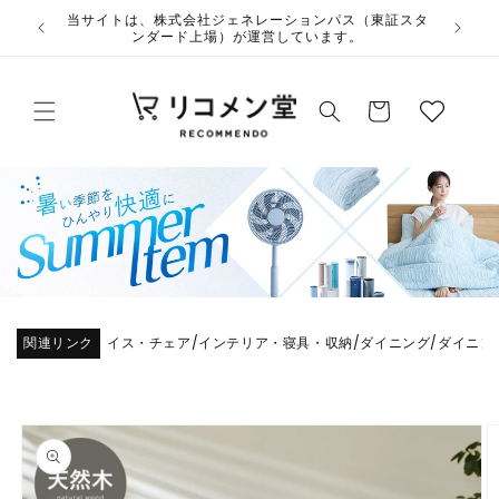
コンテ
ウ
当サイト
ンツに
夏季休業のお知らせ
ィ
進む
ッ
カ
シ
ー
ュ
ト
リ
ス
ト
関連リンク
イス・チェア
インテリア・寝具・収納
ダイニング
ダイニン
/
/
/
商品情
報にス
キップ