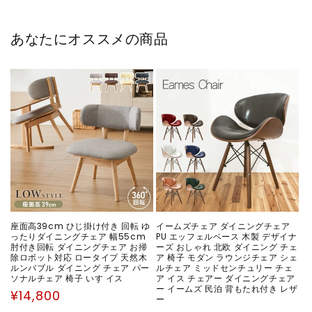
あなたにオススメの商品
座面高39cm ひじ掛け付き 回転 ゆ
イームズチェア ダイニングチェア
ったりダイニングチェア 幅55cm
PU エッフェルベース 木製 デザイナ
肘付き回転 ダイニングチェア お掃
ーズ おしゃれ 北欧 ダイニング チェ
除ロボット対応 ロータイプ 天然木
ア 椅子 モダン ラウンジチェア シェ
ルンバブル ダイニング チェア パー
ルチェア ミッドセンチュリー チェ
ソナルチェア 椅子 いす イス
ア イス チェアー ダイニングチェア
ー イームズ 民泊 背もたれ付き レザ
通
¥14,800
ー
常