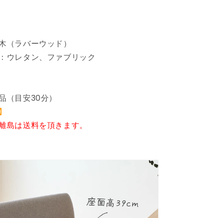
チ
背
も
た
木（ラバーウッド）
れ
：ウレタン、ファブリック
2
人
掛
け
品（目安30分）
ベ
】
ン
離島は送料を頂きます。
チ
椅
子
ダ
イ
ニ
ン
グ