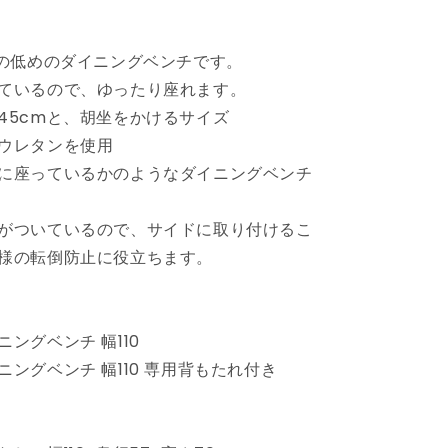
ベ
ン
mの低めのダイニングベンチです。
チ
幅
ているので、ゆったり座れます。
110
45cmと、胡坐をかけるサイズ
専
ウレタンを使用
用
に座っているかのようなダイニングベンチ
背
も
た
がついているので、サイドに取り付けるこ
れ
様の転倒防止に役立ちます。
付
き
ベ
ングベンチ 幅110
ン
ングベンチ 幅110 専用背もたれ付き
チ
ロ
ー
タ