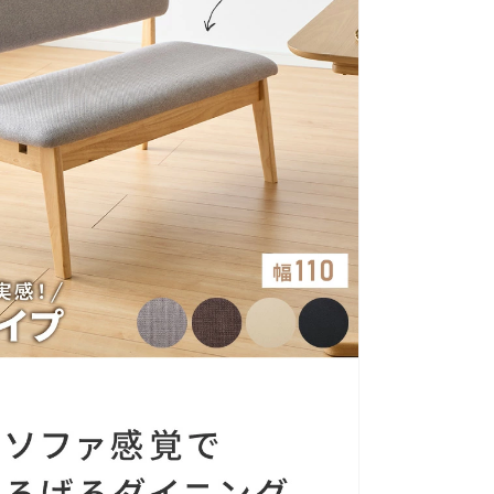
チ
ェ
ア
食
卓
椅
子
食
卓
チ
ェ
の
数
量
を
増
や
す