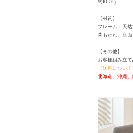
チ
約100kg
背
も
【材質】
た
フレーム：天然
れ
背もたれ、座面
2
人
掛
【その他】
け
お客様組み立て
ベ
【送料について
ン
北海道、沖縄、
チ
椅
子
ダ
イ
ニ
ン
グ