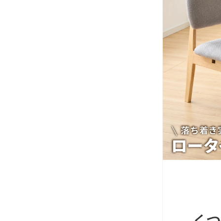
チ
ェ
ア
食
卓
椅
子
食
卓
チ
ェ
の
数
量
を
減
ら
す