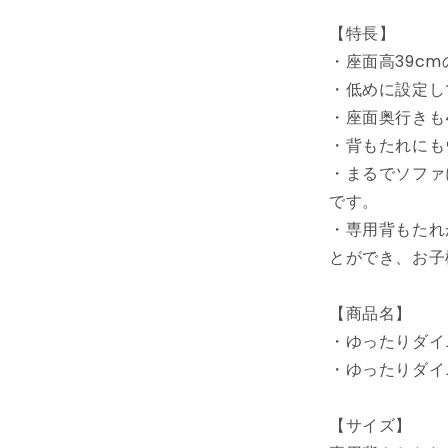
ベ
【特長】
ン
・座面高39c
チ
幅
・低めに設定し
110
・座面奥行きも
専
・背もたれにも
用
・まるでソファ
背
です。
も
た
・専用背もたれ
れ
とができ、お子
付
き
【商品名】
ベ
・ゆったりダイニ
ン
・ゆったりダイニ
チ
ロ
ー
【サイズ】
タ