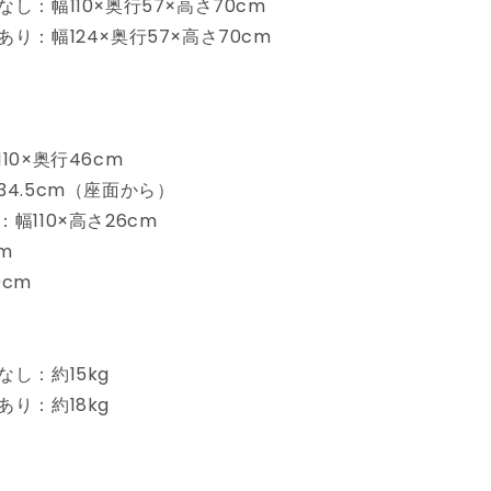
し：幅110×奥行57×高さ70cm
イ
り：幅124×奥行57×高さ70cm
プ
天
然
木
フ
10×奥行46cm
ァ
4.5cm（座面から）
ブ
幅110×高さ26cm
リ
m
ッ
cm
ク
ダ
イ
ニ
し：約15kg
ン
り：約18kg
グ
ベ
ン