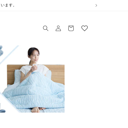
ウ
ています。
ィ
ロ
ッ
カ
グ
シ
ー
イ
ュ
ト
ン
リ
ス
ト