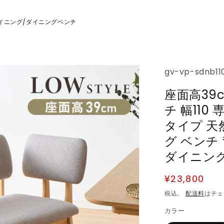
イニング
ダイニングベンチ
/
SKU:
gv-vp-sdnb11
座面高39
チ 幅11
タイプ 天
グ ベンチ
ダイニング
通
¥23,800
常
税込。
配送料
はチェ
価
カラー
格