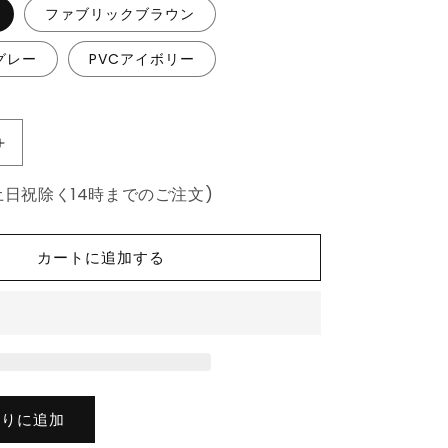
ファブリックブラウン
グレー
PVCアイボリー
座
面
土日祝除く14時までのご注文)
高
39cm
ゆ
カートに追加する
っ
た
り
ダ
イ
ニ
ン
入りに追加
グ