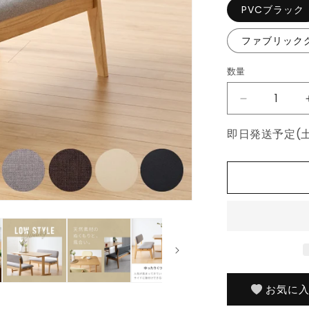
PVCブラック
ファブリック
数量
数
量
座
面
即日発送予定(
高
39cm
ゆ
っ
た
り
ダ
イ
ニ
ン
お気に
グ