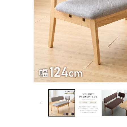
モ
ー
ダ
ル
で
メ
デ
ィ
ア