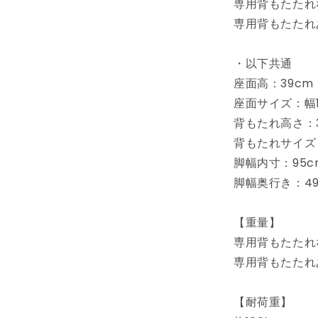
専用背もたたれな
イ
専用背もたたれあ
プ
天
・以下共通
然
木
座面高：39cm
フ
座面サイズ：幅1
ァ
背もたれ高さ：3
ブ
背もたれサイズ：
リ
脚幅内寸：95c
ッ
脚幅奥行き：49
ク
ダ
イ
【重量】
ニ
専用背もたたれな
ン
専用背もたたれあ
グ
ベ
【耐荷重】
ン