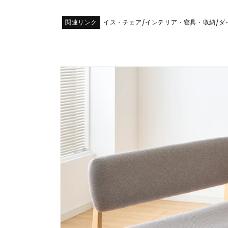
関連リンク
イス・チェア
インテリア・寝具・収納
ダ
/
/
商品情
報にス
キップ