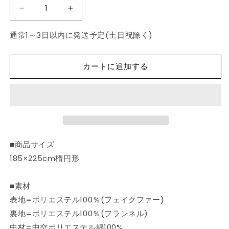
量
こ
こ
た
た
通常1～3日以内に発送予定(土日祝除く)
つ
つ
布
布
団
団
カートに追加する
楕
楕
円
円
形
形
無
無
地
地
調
調
■商品サイズ
パ
パ
185×225cm楕円形
ー
ー
ル
ル
■素材
グ
グ
レ
レ
表地=ポリエステル100％(フェイクファー)
ー
ー
裏地=ポリエステル100％(フランネル)
約
約
中材=中空ポリエステル綿100%