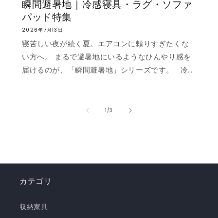
瞬間避暑地｜冷感寝具・ラグ・ソファ
パッド特集
2026年7月13日
寝苦しい夜が続く夏。エアコンに頼りすぎたくな
い方へ。 まるで避暑地にいるようなひんやり感を
届けるのが、「瞬間避暑地」シリーズです。 冷
感値は業界トップクラスの0.535❄️ ただ冷たいだ
けでなく、肌に触れた瞬間に心まで涼しくなるよ
うな“ずっと触れていたくなる冷たさ”を実現しま
の
1
/
3
した。 強冷感ニット生地を使用した多彩なライン
ナップで、お部屋を爽やかに演出。「瞬間避暑
地」シリーズで、この夏を快適に乗り切りましょ
う！✨ ❄️強冷感リバーシブルケット ❄️強冷感リバ
ーシブル敷きパッド ❄️強冷感枕パッド ❄️強冷感抱
カテゴリ
き枕 ❄️強冷感3層ごろ寝マット ❄️強冷感ソファーパ
ッド ❄️強冷感極厚ラグ 🍃【New!!】通年使えるレ
収納家具
ーヨンシリーズが新登場！ ❄️強冷感リバーシブル