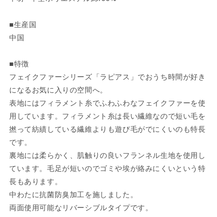
185×225cm
185×225cm
楕
楕
■生産国
円
円
中国
ラ
ラ
ピ
ピ
ア
ア
■特徴
ス
ス
フェイクファーシリーズ「ラピアス」でおうち時間が好き
(代
(代
になるお気に入りの空間へ。
引
引
表地にはフィラメント糸でふわふわなフェイクファーを使
不
不
用しています。フィラメント糸は長い繊維なので短い毛を
可)
可)
撚って紡績している繊維よりも遊び毛がでにくいのも特長
の
の
です。
数
数
裏地には柔らかく、肌触りの良いフランネル生地を使用し
量
量
を
を
ています。毛足が短いのでゴミや埃が絡みにくいという特
減
増
長もあります。
ら
や
中わたに抗菌防臭加工を施しました。
す
す
両面使用可能なリバーシブルタイプです。