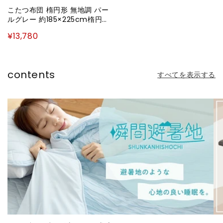
こたつ布団 楕円形 無地調 パー
ルグレー 約185×225cm楕円
ラピアス(代引不可)
¥13,780
contents
すべてを表示する