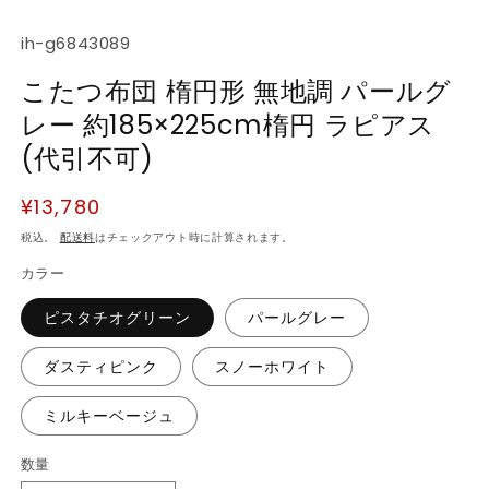
SKU:
ih-g6843089
こたつ布団 楕円形 無地調 パールグ
レー 約185×225cm楕円 ラピアス
(代引不可)
通
¥13,780
常
税込。
配送料
はチェックアウト時に計算されます。
価
カラー
格
ピスタチオグリーン
パールグレー
ダスティピンク
スノーホワイト
ミルキーベージュ
数量
数