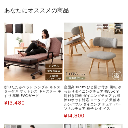
あなたにオススメの商品
折りたたみベッド シングル キャス
座面高39cm ひじ掛け付き 回転 ゆ
ター付き マットレス キャスター 手
ったりダイニングチェア 幅55cm
すり 移動 PVCガード
肘付き回転 ダイニングチェア お掃
除ロボット対応 ロータイプ 天然木
通
¥13,480
ルンバブル ダイニング チェア パー
常
ソナルチェア 椅子 いす イス
価
通
¥14,800
格
常
価