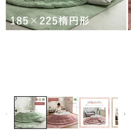
モ
ー
ダ
ル
で
メ
デ
ィ
ア
(1)
(2
を
開
く