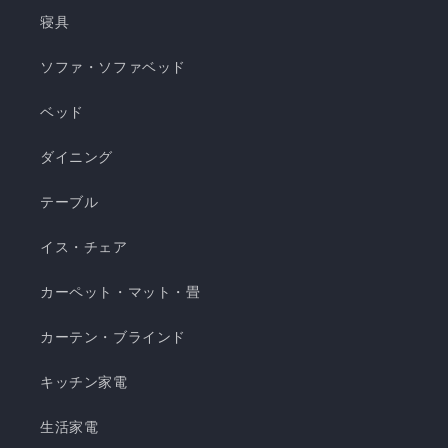
ケット ・選べる4サイズ(ハーフ/シングル/セミダ
寝具
ブル/ダブル) ・冷感生地とレーヨン生地のリバー
ソファ・ソファベッド
シブル仕様 ・柔らかくてとろっとしたくしゅくし
ゅレーヨン生地 ・春先～秋頃まで長く使える ・抗
ベッド
菌・防臭・防ダニの清潔仕様 ・ご家庭で気軽に洗
濯できてお手入れ簡単 瞬間避暑地 くしゅくしゅケ
ダイニング
ット H 瞬間避暑地 くしゅくしゅケット S 瞬間避
テーブル
暑地 くしゅくしゅケット SD...
イス・チェア
カーペット・マット・畳
カーテン・ブラインド
キッチン家電
生活家電