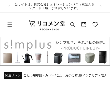
コンテ
ウ
当サイトは、株式会社ジェネレーションパス（東証スタ
ンツに
ンダード上場）が運営しています。
ィ
進む
ッ
カ
シ
ー
ュ
ト
リ
ス
ト
関連リンク
こたつ用布団・カバー
こたつ用掛け布団
インテリア・寝具
/
/
商品情
報にス
キップ