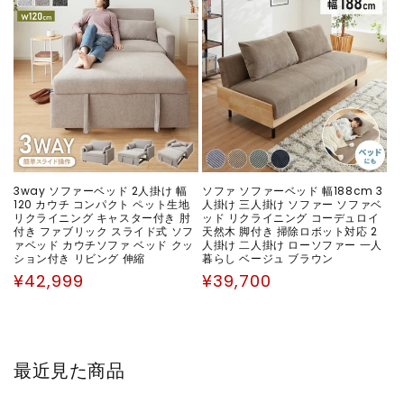
格
3way ソファーベッド 2人掛け 幅
ソファ ソファーベッド 幅188cm 3
120 カウチ コンパクト ペット生地
人掛け 三人掛け ソファー ソファベ
リクライニング キャスター付き 肘
ッド リクライニング コーデュロイ
付き ファブリック スライド式 ソフ
天然木 脚付き 掃除ロボット対応 2
ァベッド カウチソファ ベッド クッ
人掛け 二人掛け ローソファー 一人
ション付き リビング 伸縮
暮らし ベージュ ブラウン
通
通
¥42,999
¥39,700
常
常
価
価
格
格
最近見た商品