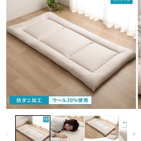
モ
ー
ダ
ル
で
メ