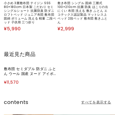
小さめ 3層敷布団 テイジン SSS
敷き布団 シングル 固綿 三層式
80×180cm 日本製 こだわり セミ
100×210cm 抗菌 防臭 ほこりの出
シングルショート 抗菌防臭 防ダニ
にくい 布団 洗える 敷き ふとん エ
ロフトベッド ジュニア布団 敷布団
コテックス認証製品 マットレス上
固綿 ボリューム 洗える 軽量 二段ベ
ベッド 2段ベッド 敷布団 敷きふと
ッド 子供用 三つ折り
ん
通
通
¥5,990
¥2,999
常
常
価
価
格
格
最近見た商品
敷布団 セミダブル 防ダニ ふと
ん ウール 国産 ヌード アイボ
リー 羊毛 約120×210cm セミ
¥11,570
ダブルロング 羊毛ヌード(ウー
ル入り防ダニヌード)(代引不
可)
contents
すべてを表示する