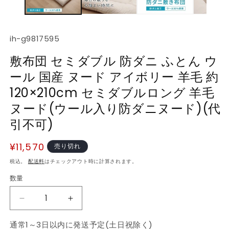
デ
ィ
ア
(1)
(2
SKU:
ih-g9817595
を
開
敷布団 セミダブル 防ダニ ふとん ウ
く
ール 国産 ヌード アイボリー 羊毛 約
120×210cm セミダブルロング 羊毛
ヌード(ウール入り防ダニヌード)(代
引不可)
通
¥11,570
売り切れ
常
税込。
配送料
はチェックアウト時に計算されます。
価
数量
数
格
量
敷
敷
布
布
通常1～3日以内に発送予定(土日祝除く)
団
団