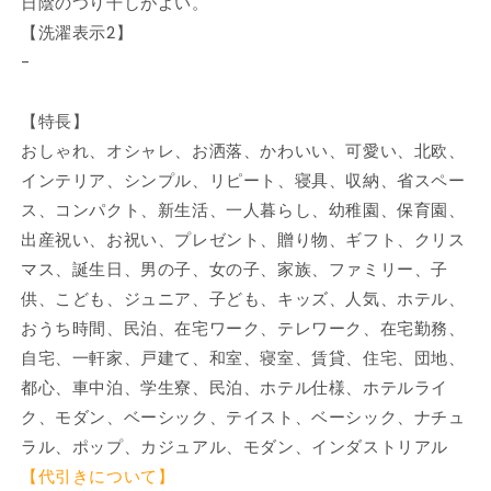
日陰のつり干しがよい。
毛
毛
【洗濯表示2】
ヌ
ヌ
-
ー
ー
ド
ド
(ウ
(ウ
【特長】
ー
ー
おしゃれ、オシャレ、お洒落、かわいい、可愛い、北欧、
ル
ル
インテリア、シンプル、リピート、寝具、収納、省スペー
入
入
ス、コンパクト、新生活、一人暮らし、幼稚園、保育園、
り
り
出産祝い、お祝い、プレゼント、贈り物、ギフト、クリス
防
防
マス、誕生日、男の子、女の子、家族、ファミリー、子
ダ
ダ
供、こども、ジュニア、子ども、キッズ、人気、ホテル、
ニ
ニ
おうち時間、民泊、在宅ワーク、テレワーク、在宅勤務、
ヌ
ヌ
ー
ー
自宅、一軒家、戸建て、和室、寝室、賃貸、住宅、団地、
ド)
ド)
都心、車中泊、学生寮、民泊、ホテル仕様、ホテルライ
(代
(代
ク、モダン、ベーシック、テイスト、ベーシック、ナチュ
引
引
ラル、ポップ、カジュアル、モダン、インダストリアル
不
不
【代引きについて】
可)
可)