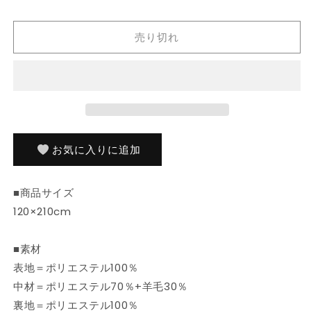
セ
セ
ミ
ミ
売り切れ
ダ
ダ
ブ
ブ
ル
ル
防
防
ダ
ダ
ニ
ニ
ふ
ふ
お気に入りに追加
と
と
ん
ん
■商品サイズ
ウ
ウ
120×210cm
ー
ー
ル
ル
■素材
国
国
産
産
表地＝ポリエステル100％
ヌ
ヌ
中材＝ポリエステル70％+羊毛30％
ー
ー
裏地＝ポリエステル100％