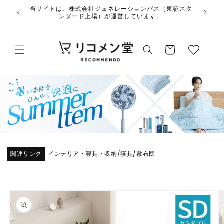
コンテ
ウ
当サイト
ンツに
ィ
進む
ッ
カ
シ
ー
ュ
ト
リ
ス
ト
関連リンク
インテリア・寝具・収納
寝具
敷布団
/
/
商品情
報にス
キップ