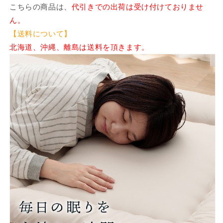
こちらの商品は、
代引きでの出荷は受け付けておりませ
の
の
ん。
数
数
【送料について】
量
量
を
を
北海道、沖縄、離島は送料を頂きます。
減
増
ら
や
す
す