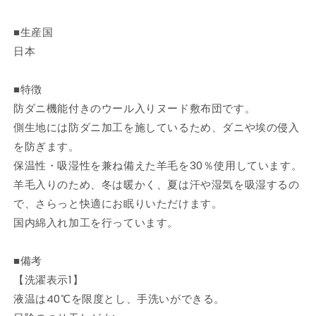
ド
ド
ア
ア
■生産国
イ
イ
日本
ボ
ボ
リ
リ
■特徴
ー
ー
羊
羊
防ダニ機能付きのウール入りヌード敷布団です。
毛
毛
側生地には防ダニ加工を施しているため、ダニや埃の侵入
約
約
を防ぎます。
120×210cm
120×210cm
保温性・吸湿性を兼ね備えた羊毛を30％使用しています。
セ
セ
羊毛入りのため、冬は暖かく、夏は汗や湿気を吸湿するの
ミ
ミ
で、さらっと快適にお眠りいただけます。
ダ
ダ
国内綿入れ加工を行っています。
ブ
ブ
ル
ル
ロ
ロ
■備考
ン
ン
【洗濯表示1】
グ
グ
液温は40℃を限度とし、手洗いができる。
羊
羊