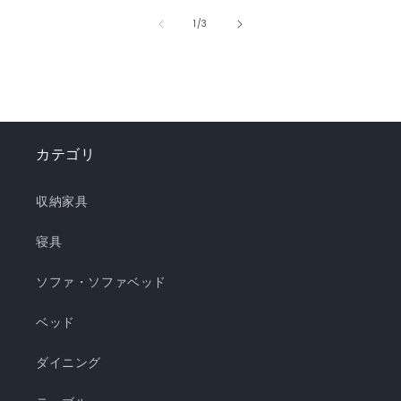
うな“ずっと触れていたくなる冷たさ”を実現しま
の
1
/
3
した。 強冷感ニット生地を使用した多彩なライン
ナップで、お部屋を爽やかに演出。「瞬間避暑
地」シリーズで、この夏を快適に乗り切りましょ
う！✨ ❄️強冷感リバーシブルケット ❄️強冷感リバ
ーシブル敷きパッド ❄️強冷感枕パッド ❄️強冷感抱
カテゴリ
き枕 ❄️強冷感3層ごろ寝マット ❄️強冷感ソファーパ
ッド ❄️強冷感極厚ラグ 🍃【New!!】通年使えるレ
収納家具
ーヨンシリーズが新登場！ ❄️強冷感リバーシブル
ケット ・選べる4サイズ(ハーフ/シングル/セミダ
寝具
ブル/ダブル) ・冷感生地とレーヨン生地のリバー
ソファ・ソファベッド
シブル仕様 ・柔らかくてとろっとしたくしゅくし
ゅレーヨン生地 ・春先～秋頃まで長く使える ・抗
ベッド
菌・防臭・防ダニの清潔仕様 ・ご家庭で気軽に洗
濯できてお手入れ簡単 瞬間避暑地 くしゅくしゅケ
ダイニング
ット H 瞬間避暑地 くしゅくしゅケット S 瞬間避