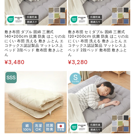
敷き布団 ダブル 固綿 三層式
敷き布団 セミダブル 固綿 三層式
140×200cm 抗菌 防臭 ほこりの出
120×200cm 抗菌 防臭 ほこりの出
にくい 布団 洗える 敷き ふとん エ
にくい 布団 洗える 敷き ふとん エ
コテックス認証製品 マットレス上
コテックス認証製品 マットレス上
ベッド 2段ベッド 敷布団 敷きふと
ベッド 2段ベッド 敷布団 敷きふと
ん
ん
通
通
¥3,480
¥3,280
常
常
価
価
格
格