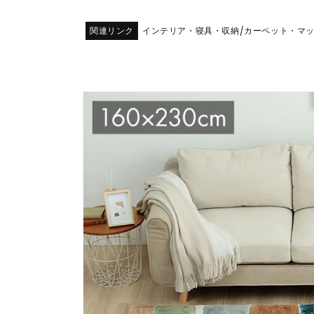
関連リンク
インテリア・寝具・収納
カーペット・マ
/
商品情
報にス
キップ