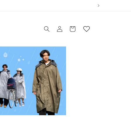
ウ
ィ
ロ
ッ
カ
グ
シ
ー
イ
ュ
ト
ン
リ
ス
ト