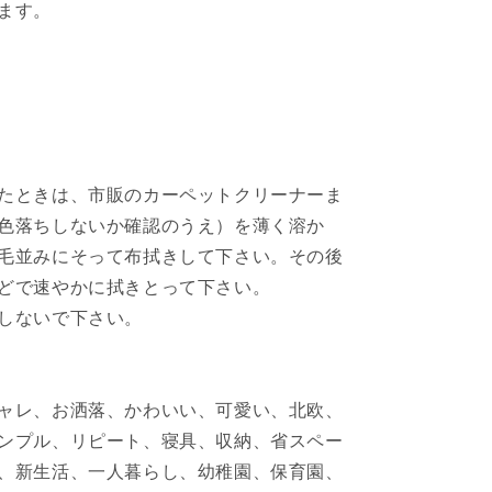
ます。
引
不
可)
の
数
量
を
たときは、市販のカーペットクリーナーま
増
色落ちしないか確認のうえ）を薄く溶か
や
毛並みにそって布拭きして下さい。その後
す
どで速やかに拭きとって下さい。
しないで下さい。
ャレ、お洒落、かわいい、可愛い、北欧、
ンプル、リピート、寝具、収納、省スペー
、新生活、一人暮らし、幼稚園、保育園、