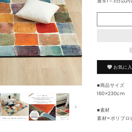
通常1～3日以内
ル
ト
ン
織
ラ
グ
カ
ー
ペ
ッ
お気に
ト
カ
■商品サイズ
ラ
160×230cm
フ
ル
抗
■素材
菌
素材=ポリプロピ
防
臭