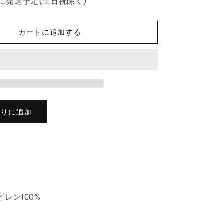
に発送予定(土日祝除く)
ル
ト
ン
カートに追加する
織
ラ
グ
カ
ー
ペ
ッ
入りに追加
ト
カ
ラ
フ
ル
抗
菌
レン100%
防
臭