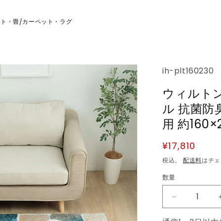
ット・畳
カーペット・ラグ
/
SKU:
ih-plt160230
ウィルトン
ル 抗菌防
用 約160
通
¥17,810
常
税込。
配送料
はチェ
価
数量
数
格
量
ウ
ィ