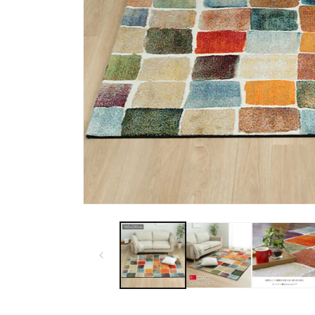
モ
ー
ダ
ル
で
メ
デ
ィ
ア