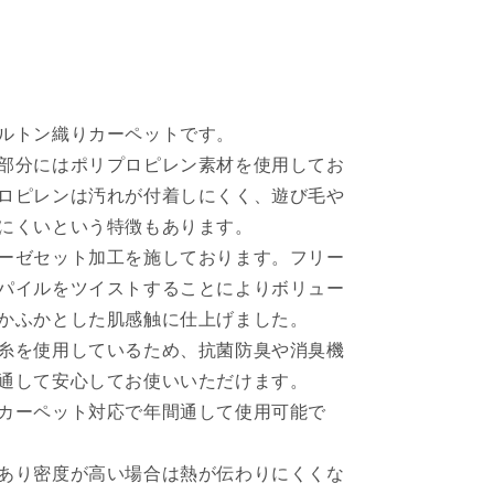
消
臭
効
果
長
ルトン織りカーペットです。
方
部分にはポリプロピレン素材を使用してお
形
ロピレンは汚れが付着しにくく、遊び毛や
リ
にくいという特徴もあります。
ビ
ーゼセット加工を施しております。フリー
ン
グ
パイルをツイストすることによりボリュー
用
かふかとした肌感触に仕上げました。
約
糸を使用しているため、抗菌防臭や消臭機
160×230cm
通して安心してお使いいただけます。
パ
カーペット対応で年間通して使用可能で
レ
ッ
ト
あり密度が高い場合は熱が伝わりにくくな
(代