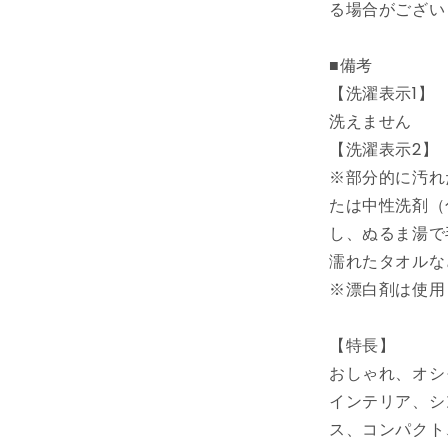
る場合がござい
引
不
■備考
可)
【洗濯表示1】
の
数
洗えません
量
【洗濯表示2】
を
※部分的に汚れ
減
たは中性洗剤（
ら
し、ぬるま湯で
す
濡れたタオルな
※漂白剤は使用
【特長】
おしゃれ、オシ
インテリア、シ
ス、コンパクト