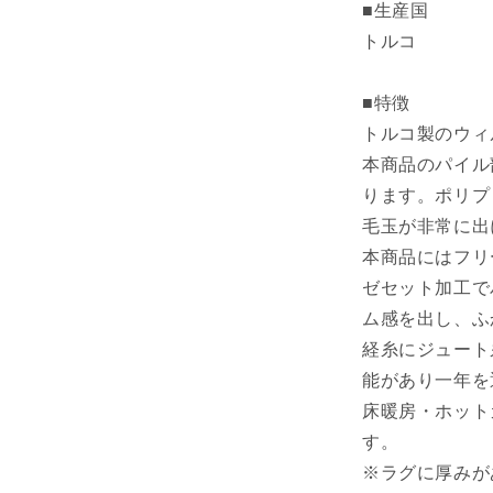
■生産国
消
トルコ
臭
効
果
■特徴
長
トルコ製のウィ
方
本商品のパイル
形
ります。ポリプ
リ
毛玉が非常に出
ビ
本商品にはフリ
ン
グ
ゼセット加工で
用
ム感を出し、ふ
約
経糸にジュート
160×230cm
能があり一年を
パ
床暖房・ホット
レ
ッ
す。
ト
※ラグに厚みが
(代