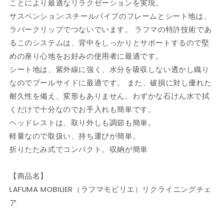
ことにより最適なリラクゼーションを実現。
リ
リ
ク
ク
サスペンション:スチールパイプのフレームとシート地は、
ラ
ラ
ラバークリップでつないでいます。 ラフマの特許技術であ
イ
イ
るこのシステムは、背中をしっかりとサポートするので堅
ニ
ニ
めの座り心地をお好みの使用者に最適です。
ン
ン
シート地は、紫外線に強く、水分を吸収しない透かし織り
グ
グ
なのでプールサイドに最適です。 また、破損に対し優れた
チ
チ
耐久性を備え、変形もありません。わずかな石けん水で拭
ェ
ェ
くだけで十分なのでお手入れも簡単です。
ア
ア
R
R
ヘッドレストは、取り外しも調節も簡単。
Clip
Clip
軽量なので取扱い、持ち運びが簡単。
LFM5169
LFM5169
折りたたみ式でコンパクト。収納が簡単
フ
フ
ラ
ラ
【商品名】
ン
ン
ス
ス
LAFUMA MOBILIER（ラフマモビリエ）リクライニングチェ
製
製
ア
ア
ア