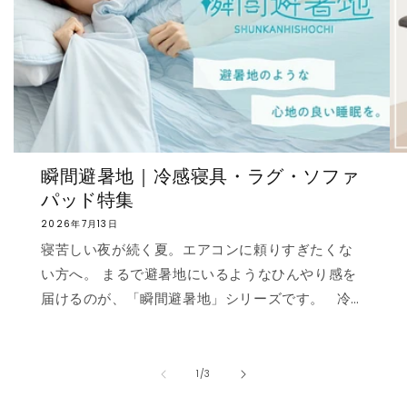
瞬間避暑地｜冷感寝具・ラグ・ソファ
パッド特集
2026年7月13日
寝苦しい夜が続く夏。エアコンに頼りすぎたくな
い方へ。 まるで避暑地にいるようなひんやり感を
届けるのが、「瞬間避暑地」シリーズです。 冷
感値は業界トップクラスの0.535❄️ ただ冷たいだ
けでなく、肌に触れた瞬間に心まで涼しくなるよ
うな“ずっと触れていたくなる冷たさ”を実現しま
の
1
/
3
した。 強冷感ニット生地を使用した多彩なライン