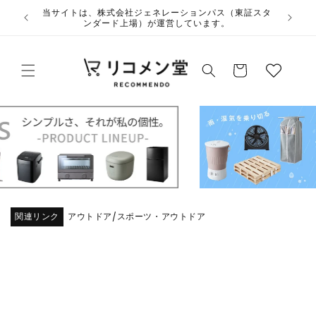
コンテ
ウ
当サイト
ンツに
夏季休業のお知らせ
ィ
進む
ッ
カ
シ
ー
ュ
ト
リ
ス
ト
関連リンク
アウトドア
スポーツ・アウトドア
/
商品情
報にス
キップ