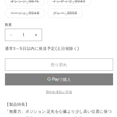
ー
ー
バ
バ
オレンジ_9875
インディゴ_9940
シ
シ
リ
リ
ョ
ョ
エ
エ
ン
ン
ー
ー
バ
バ
ベージュ_9948
グレー_8556
は
は
シ
シ
リ
リ
売
売
ョ
ョ
エ
エ
り
り
ン
ン
ー
ー
数量
数
切
切
は
は
シ
シ
れ
れ
売
売
ョ
ョ
量
て
て
り
り
ン
ン
い
い
【正
【正
切
切
は
は
る
る
れ
れ
売
売
規
規
か
か
て
て
り
り
販
販
通常3～5日以内に発送予定(土日祝除く)
い
い
切
切
販
販
売
売
る
る
れ
れ
で
で
か
か
売
売
て
て
き
き
販
販
い
い
ま
ま
店】
店】
売
売
る
る
売り切れ
せ
せ
で
で
か
か
【5
【5
ん
ん
き
き
販
販
ま
ま
売
売
年
年
せ
せ
で
で
保
保
ん
ん
き
き
ま
ま
証】
証】
せ
せ
別のお支払い方法
ん
ん
Lafuma
Lafuma
ラ
ラ
【製品特長】
フ
フ
「無重力」ポジション:足先を心臓より少し高い位置に保つ
マ
マ