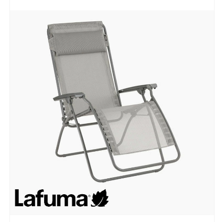
ジ
ジ
ャ
ャ
ー
ー
(代
(代
引
引
不
不
可)
可)
の
の
数
数
量
量
を
を
減
増
ら
や
す
す