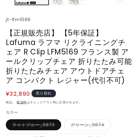
SKU:
jt-lfm5169
【正規販売店】 【5年保証】
Lafuma ラフマ リクライニングチ
ェア R Clip LFM5169 フランス製 ア
ールクリップチェア 折りたたみ可能
折りたたみチェア アウトドアチェ
ア コンパクト レジャー(代引不可)
通
¥32,890
売り切れ
常
税込。
配送料
はチェックアウト時に計算されます。
価
カラー
格
バ
バ
ライトブルー_9873
グリーン_9874
リ
リ
エ
エ