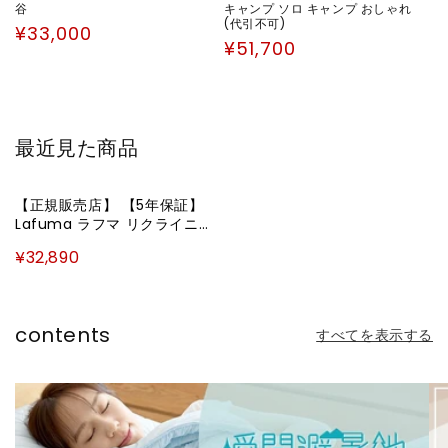
谷
キャンプ ソロ キャンプ おしゃれ
(代引不可)
通
¥33,000
通
¥51,700
常
常
価
価
格
格
最近見た商品
【正規販売店】 【5年保証】
Lafuma ラフマ リクライニン
グチェア R Clip LFM5169 フラ
¥32,890
ンス製 アールクリップチェア
折りたたみ可能 折りたたみチ
ェア アウトドアチェア コンパ
クト レジャー(代引不可)
contents
すべてを表示する