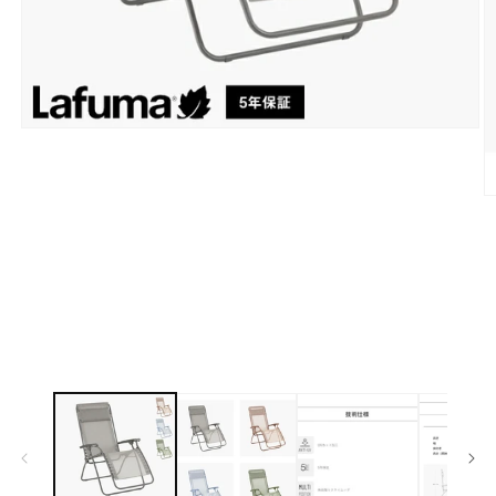
モ
ー
ダ
ル
で
メ
デ
ィ
ア
(1)
を
開
く
(2