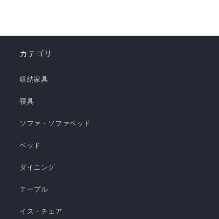
ナップで、お部屋を爽やかに演出。「瞬間避暑
地」シリーズで、この夏を快適に乗り切りましょ
う！✨ ❄️強冷感リバーシブルケット ❄️強冷感リバ
ーシブル敷きパッド ❄️強冷感枕パッド ❄️強冷感抱
カテゴリ
き枕 ❄️強冷感3層ごろ寝マット ❄️強冷感ソファーパ
ッド ❄️強冷感極厚ラグ 🍃【New!!】通年使えるレ
収納家具
ーヨンシリーズが新登場！ ❄️強冷感リバーシブル
ケット ・選べる4サイズ(ハーフ/シングル/セミダ
寝具
ブル/ダブル) ・冷感生地とレーヨン生地のリバー
ソファ・ソファベッド
シブル仕様 ・柔らかくてとろっとしたくしゅくし
ゅレーヨン生地 ・春先～秋頃まで長く使える ・抗
ベッド
菌・防臭・防ダニの清潔仕様 ・ご家庭で気軽に洗
濯できてお手入れ簡単 瞬間避暑地 くしゅくしゅケ
ダイニング
ット H 瞬間避暑地 くしゅくしゅケット S 瞬間避
テーブル
暑地 くしゅくしゅケット SD...
イス・チェア