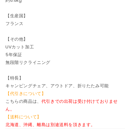
約6.6kg
た
た
み
み
【生産国】
チ
チ
フランス
ェ
ェ
ア
ア
ア
ア
【その他】
ウ
ウ
UVカット加工
ト
ト
5年保証
ド
ド
無段階リクライニング
ア
ア
チ
チ
【特長】
ェ
ェ
キャンピングチェア、アウトドア、折りたたみ可能
ア
ア
【代引きについて】
コ
コ
ン
ン
こちらの商品は、
代引きでの出荷は受け付けておりませ
パ
パ
ん。
ク
ク
【送料について】
ト
ト
北海道、沖縄、離島は別途送料を頂きます。
レ
レ