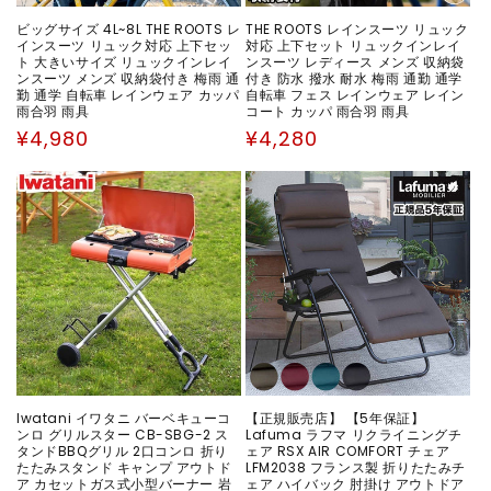
ビッグサイズ 4L~8L THE ROOTS レ
THE ROOTS レインスーツ リュック
インスーツ リュック対応 上下セッ
対応 上下セット リュックインレイ
ト 大きいサイズ リュックインレイ
ンスーツ レディース メンズ 収納袋
ンスーツ メンズ 収納袋付き 梅雨 通
付き 防水 撥水 耐水 梅雨 通勤 通学
勤 通学 自転車 レインウェア カッパ
自転車 フェス レインウェア レイン
雨合羽 雨具
コート カッパ 雨合羽 雨具
通
通
¥4,980
¥4,280
常
常
価
価
格
格
Iwatani イワタニ バーベキューコ
【正規販売店】 【5年保証】
ンロ グリルスター CB-SBG-2 ス
Lafuma ラフマ リクライニングチ
タンドBBQグリル 2口コンロ 折り
ェア RSX AIR COMFORT チェア
たたみスタンド キャンプ アウトド
LFM2038 フランス製 折りたたみチ
ア カセットガス式小型バーナー 岩
ェア ハイバック 肘掛け アウトドア