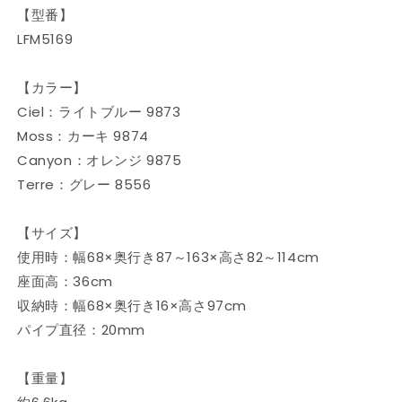
ー
ー
【型番】
ル
ル
LFM5169
ク
ク
リ
リ
【カラー】
ッ
ッ
Ciel：ライトブルー 9873
プ
プ
チ
チ
Moss：カーキ 9874
ェ
ェ
Canyon：オレンジ 9875
ア
ア
Terre：グレー 8556
折
折
り
り
【サイズ】
た
た
使用時：幅68×奥行き87～163×高さ82～114cm
た
た
座面高：36cm
み
み
収納時：幅68×奥行き16×高さ97cm
可
可
能
能
パイプ直径：20mm
折
折
り
り
【重量】
た
た