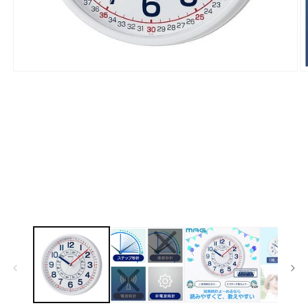
モ
ー
ダ
ル
で
メ
デ
ィ
ア
(1)
(2
を
開
く