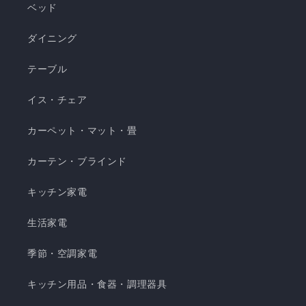
ベッド
菌・防臭・防ダニの清潔仕様 ・ご家庭で気軽に洗
濯できてお手入れ簡単 瞬間避暑地 くしゅくしゅケ
ダイニング
ット H 瞬間避暑地 くしゅくしゅケット S 瞬間避
テーブル
暑地 くしゅくしゅケット SD...
イス・チェア
カーペット・マット・畳
カーテン・ブラインド
キッチン家電
生活家電
季節・空調家電
キッチン用品・食器・調理器具