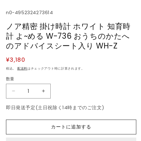
SKU:
n0-4952324273614
ノア精密 掛け時計 ホワイト 知育時
計 よ~める W-736 おうちのかたへ
のアドバイスシート入り WH-Z
通
¥3,180
常
税込。
配送料
はチェックアウト時に計算されます。
価
数量
数
格
量
ノ
ノ
ア
ア
即日発送予定(土日祝除く14時までのご注文)
精
精
密
密
掛
掛
カートに追加する
け
け
時
時