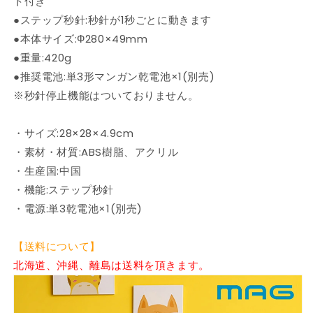
ト付き
か
か
●ステップ秒針:秒針が1秒ごとに動きます
た
た
●本体サイズ:Ф280×49mm
へ
へ
●重量:420g
の
の
●推奨電池:単3形マンガン乾電池×1(別売)
ア
ア
※秒針停止機能はついておりません。
ド
ド
バ
バ
イ
イ
・サイズ:28×28×4.9cm
ス
ス
・素材・材質:ABS樹脂、アクリル
シ
シ
・生産国:中国
ー
ー
・機能:ステップ秒針
ト
ト
・電源:単3乾電池×1(別売)
入
入
り
り
【送料について】
WH-
WH-
Z
Z
北海道、沖縄、離島は送料を頂きます。
の
の
数
数
量
量