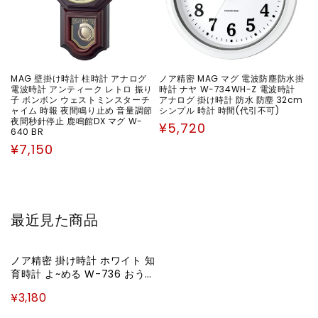
MAG 壁掛け時計 柱時計 アナログ
ノア精密 MAG マグ 電波防塵防水掛
電波時計 アンティーク レトロ 振り
時計 ナヤ W-734WH-Z 電波時計
子 ボンボン ウェストミンスターチ
アナログ 掛け時計 防水 防塵 32cm
ャイム 時報 夜間鳴り止め 音量調節
シンプル 時計 時間(代引不可)
夜間秒針停止 鹿鳴館DX マグ W-
通
¥5,720
640 BR
常
通
¥7,150
価
常
格
価
格
最近見た商品
ノア精密 掛け時計 ホワイト 知
育時計 よ~める W-736 おうち
のかたへのアドバイスシート入
¥3,180
り WH-Z