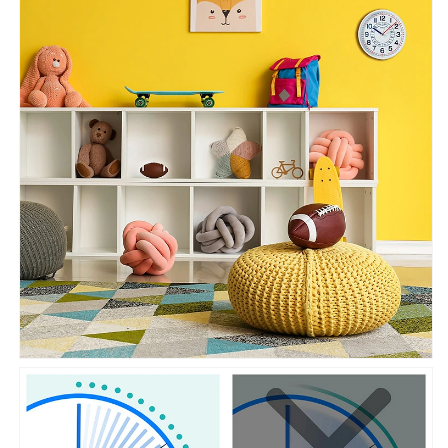
を
を
減
増
ら
や
す
す