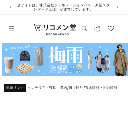
コンテ
ウ
当サイト
ンツに
夏季休業のお知らせ
ィ
進む
ッ
カ
シ
ー
ュ
ト
リ
ス
ト
関連リンク
インテリア・寝具・収納
掛け時計
置き時計・掛け時計
/
/
商品情
報にス
キップ