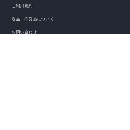
ご利用規約
返品・不良品について
お問い合わせ
運営会社
決
済
© 2026,
【公式】リコメン堂 家具・家電・インテリア通販
Powered by
方
Shopify
返金ポリシー
プライバシーポリシー
利用規約