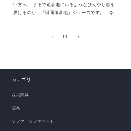
い方へ。 まるで避暑地にいるようなひんやり感を
届けるのが、「瞬間避暑地」シリーズです。 冷
感値は業界トップクラスの0.535❄️ ただ冷たいだ
けでなく、肌に触れた瞬間に心まで涼しくなるよ
うな“ずっと触れていたくなる冷たさ”を実現しま
の
1
/
3
した。 強冷感ニット生地を使用した多彩なライン
ナップで、お部屋を爽やかに演出。「瞬間避暑
地」シリーズで、この夏を快適に乗り切りましょ
う！✨ ❄️強冷感リバーシブルケット ❄️強冷感リバ
ーシブル敷きパッド ❄️強冷感枕パッド ❄️強冷感抱
カテゴリ
き枕 ❄️強冷感3層ごろ寝マット ❄️強冷感ソファーパ
ッド ❄️強冷感極厚ラグ 🍃【New!!】通年使えるレ
収納家具
ーヨンシリーズが新登場！ ❄️強冷感リバーシブル
ケット ・選べる4サイズ(ハーフ/シングル/セミダ
寝具
ブル/ダブル) ・冷感生地とレーヨン生地のリバー
ソファ・ソファベッド
シブル仕様 ・柔らかくてとろっとしたくしゅくし
ゅレーヨン生地 ・春先～秋頃まで長く使える ・抗