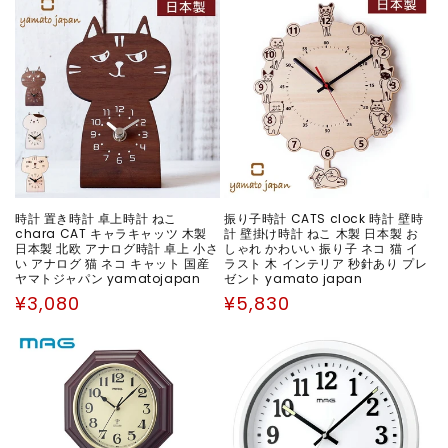
時計 置き時計 卓上時計 ねこ
振り子時計 CATS clock 時計 壁時
chara CAT キャラキャッツ 木製
計 壁掛け時計 ねこ 木製 日本製 お
日本製 北欧 アナログ時計 卓上 小さ
しゃれ かわいい 振り子 ネコ 猫 イ
い アナログ 猫 ネコ キャット 国産
ラスト 木 インテリア 秒針あり プレ
ヤマトジャパン yamatojapan
ゼント yamato japan
通
通
¥3,080
¥5,830
常
常
価
価
格
格