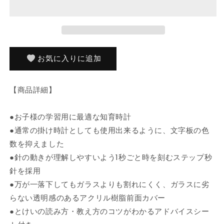
計
計
ホ
ホ
ワ
ワ
イ
イ
ト
ト
お気に入りに追加
知
知
育
育
【商品詳細】
時
時
計
計
●お子様の学習用に最適な知育時計
よ
よ
~
~
●通常の掛け時計としても使用出来るように、文字板の色
め
め
数を抑えました
る
る
●針の動きが理解しやすいよう1秒ごと時を刻むステップ秒
W-
W-
針を採用
736
736
●万が一落下してもガラスよりも割れにくく、ガラスに劣
お
お
らない透明感のあるアクリル樹脂前面カバー
う
う
ち
ち
●とけいの読み方・教え方のコツがわかるアドバイスシー
の
の