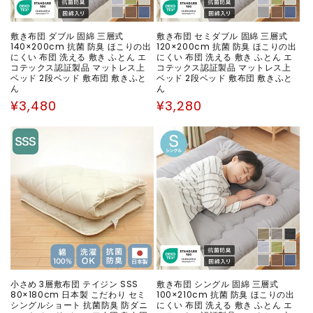
ん
ん
し
し
敷き布団 ダブル 固綿 三層式
敷き布団 セミダブル 固綿 三層式
き
き
140×200cm 抗菌 防臭 ほこりの出
120×200cm 抗菌 防臭 ほこりの出
にくい 布団 洗える 敷き ふとん エ
ふ
ふ
にくい 布団 洗える 敷き ふとん エ
コテックス認証製品 マットレス上
コテックス認証製品 マットレス上
と
と
ベッド 2段ベッド 敷布団 敷きふと
ベッド 2段ベッド 敷布団 敷きふと
ん
ん
ん
ん
通
通
¥3,480
¥3,280
の
の
常
常
数
数
価
価
量
量
格
格
を
を
減
増
ら
や
す
す
小さめ 3層敷布団 テイジン SSS
敷き布団 シングル 固綿 三層式
80×180cm 日本製 こだわり セミ
100×210cm 抗菌 防臭 ほこりの出
シングルショート 抗菌防臭 防ダニ
にくい 布団 洗える 敷き ふとん エ