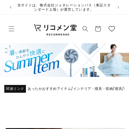
コンテ
ウ
当サイトは、株式会社ジェネレーションパス（東証スタ
ンツに
ンダード上場）が運営しています。
ィ
進む
ッ
カ
シ
ー
ュ
ト
リ
ス
ト
関連リンク
あったかおすすめアイテム
インテリア・寝具・収納
寝具
敷
/
/
/
商品情
報にス
キップ