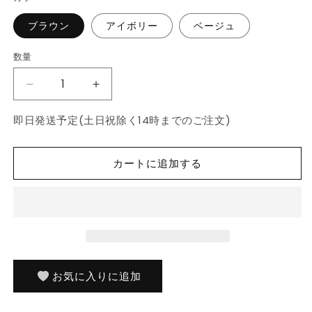
格
ブラウン
アイボリー
ベージュ
数量
数
量
日
日
本
本
即日発送予定(土日祝除く14時までのご注文)
製
製
防
防
ダ
ダ
カートに追加する
ニ
ニ
抗
抗
菌
菌
防
防
臭
臭
加
加
工
工
お気に入りに追加
三
三
層
層