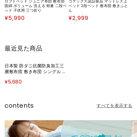
ロフトベッド ジュニア布団 敷布団
コテックス認証製品 マットレス上
固綿 ボリューム 洗える 軽量 二段ベ
ベッド 2段ベッド 敷布団 敷きふと
ッド 子供用 三つ折り
ん
通
通
¥5,990
¥2,999
常
常
価
価
格
格
最近見た商品
日本製 防ダニ抗菌防臭加工三
層敷布団 敷き布団 シングル テ
イジン マイティトップ 三層敷
¥5,680
布団 保温 軽量 帝人 しきぶと
ん しきふとん
contents
すべてを表示する