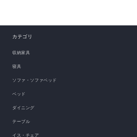
ナップで、お部屋を爽やかに演出。「瞬間避暑
地」シリーズで、この夏を快適に乗り切りましょ
う！✨ ❄️強冷感リバーシブルケット ❄️強冷感リバ
ーシブル敷きパッド ❄️強冷感枕パッド ❄️強冷感抱
カテゴリ
き枕 ❄️強冷感3層ごろ寝マット ❄️強冷感ソファーパ
ッド ❄️強冷感極厚ラグ 🍃【New!!】通年使えるレ
収納家具
ーヨンシリーズが新登場！ ❄️強冷感リバーシブル
ケット ・選べる4サイズ(ハーフ/シングル/セミダ
寝具
ブル/ダブル) ・冷感生地とレーヨン生地のリバー
ソファ・ソファベッド
シブル仕様 ・柔らかくてとろっとしたくしゅくし
ゅレーヨン生地 ・春先～秋頃まで長く使える ・抗
ベッド
菌・防臭・防ダニの清潔仕様 ・ご家庭で気軽に洗
濯できてお手入れ簡単 瞬間避暑地 くしゅくしゅケ
ダイニング
ット H 瞬間避暑地 くしゅくしゅケット S 瞬間避
テーブル
暑地 くしゅくしゅケット SD...
イス・チェア