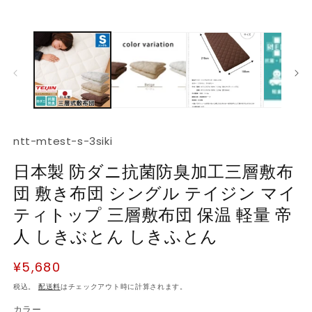
ダ
ル
で
(2
メ
デ
ィ
ア
(1)
を
開
く
SKU:
ntt-mtest-s-3siki
日本製 防ダニ抗菌防臭加工三層敷布
団 敷き布団 シングル テイジン マイ
ティトップ 三層敷布団 保温 軽量 帝
人 しきぶとん しきふとん
通
¥5,680
常
税込。
配送料
はチェックアウト時に計算されます。
価
カラー