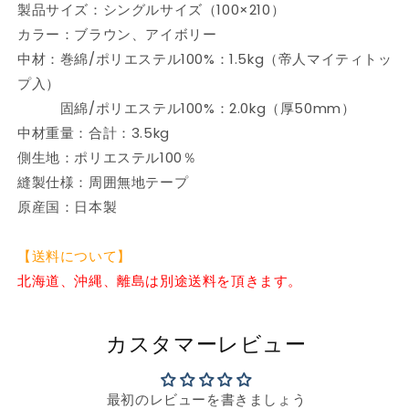
製品サイズ：シングルサイズ（100×210）
敷
敷
カラー：ブラウン、アイボリー
布
布
中材：巻綿/ポリエステル100%：1.5kg（帝人マイティトッ
団
団
プ入）
敷
敷
き
き
固綿/ポリエステル100%：2.0kg（厚50mm）
布
布
中材重量：合計：3.5kg
団
団
側生地：ポリエステル100％
シ
シ
縫製仕様：周囲無地テープ
ン
ン
原産国：日本製
グ
グ
ル
ル
【送料について】
テ
テ
北海道、沖縄、離島は別途送料を頂きます。
イ
イ
ジ
ジ
ン
ン
カスタマーレビュー
マ
マ
イ
イ
テ
テ
最初のレビューを書きましょう