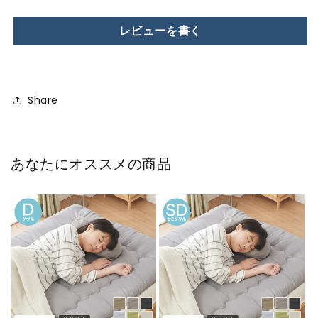
ィ
ィ
ト
ト
レビューを書く
ッ
ッ
プ
プ
三
三
層
層
Share
敷
敷
布
布
団
団
保
保
あなたにオススメの商品
温
温
軽
軽
量
量
帝
帝
人
人
し
し
き
き
ぶ
ぶ
と
と