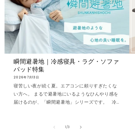
瞬間避暑地｜冷感寝具・ラグ・ソファ
パッド特集
2026年7月13日
寝苦しい夜が続く夏。エアコンに頼りすぎたくな
い方へ。 まるで避暑地にいるようなひんやり感を
届けるのが、「瞬間避暑地」シリーズです。 冷
感値は業界トップクラスの0.535❄️ ただ冷たいだ
けでなく、肌に触れた瞬間に心まで涼しくなるよ
うな“ずっと触れていたくなる冷たさ”を実現しま
の
1
/
3
した。 強冷感ニット生地を使用した多彩なライン