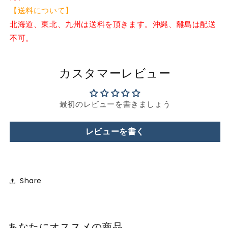
フ
フ
【送料について】
ォ
ォ
北海道、東北、九州は送料を頂きます。沖縄、離島は配送
ー
ー
不可。
ム
ム
洋
洋
式
式
カスタマーレビュー
ト
ト
イ
イ
レ
レ
最初のレビューを書きましょう
(代
(代
引
引
レビューを書く
不
不
可)
可)
の
の
数
数
Share
量
量
を
を
減
増
ら
や
あなたにオススメの商品