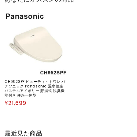
す
す
CH952SPF ビューティ・トワレ パ
ナソニック Panasonic 温水便座
パステルアイボリー 貯湯式 脱臭機
能付き 便座一体型
通
¥21,699
常
価
格
最近見た商品