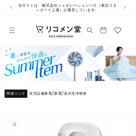
コンテ
ウ
当サイトは、株式会社ジェネレーションパス（東証スタ
ンツに
ンダード上場）が運営しています。
ィ
進む
ッ
カ
シ
ー
ュ
ト
リ
ス
ト
関連リンク
住宅設備家電
家電
温水洗浄便座
/
/
商品情
報にス
キップ