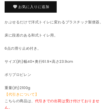
ォ
ォ
ー
ー
お気に入りに追加
ム
ム
ト
ト
かぶせるだけで洋式トイレに変わるプラスチック製便器。
イ
イ
レ
レ
床に段差のある和式トイレ用。
P
P
型
型
両
両
6点の滑り止め付き。
用
用
式
式
サイズ(約)幅40×奥行61.9×高さ23.9cm
ア
ア
イ
イ
ポリプロピレン
ボ
ボ
リ
リ
重量(約)2100g
ー
ー
簡
簡
【代引きについて】
単
単
こちらの商品は、
代引きでの出荷は受け付けておりませ
リ
リ
ん。