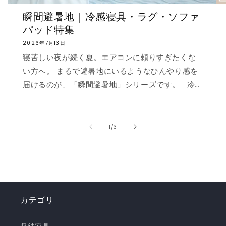
瞬間避暑地｜冷感寝具・ラグ・ソファ
パッド特集
2026年7月13日
寝苦しい夜が続く夏。エアコンに頼りすぎたくな
い方へ。 まるで避暑地にいるようなひんやり感を
届けるのが、「瞬間避暑地」シリーズです。 冷
感値は業界トップクラスの0.535❄️ ただ冷たいだ
けでなく、肌に触れた瞬間に心まで涼しくなるよ
うな“ずっと触れていたくなる冷たさ”を実現しま
の
1
/
3
した。 強冷感ニット生地を使用した多彩なライン
ナップで、お部屋を爽やかに演出。「瞬間避暑
地」シリーズで、この夏を快適に乗り切りましょ
う！✨ ❄️強冷感リバーシブルケット ❄️強冷感リバ
ーシブル敷きパッド ❄️強冷感枕パッド ❄️強冷感抱
カテゴリ
き枕 ❄️強冷感3層ごろ寝マット ❄️強冷感ソファーパ
ッド ❄️強冷感極厚ラグ 🍃【New!!】通年使えるレ