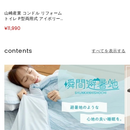
山崎産業 コンドル リフォーム
トイレ P型両用式 アイボリー
簡単リフォーム 洋式トイレ(代
¥11,990
引不可)
contents
すべてを表示する