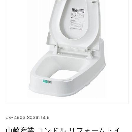
モ
ー
ダ
SKU:
py-4903180362509
ル
で
山崎産業 コンドル リフォームトイ
メ