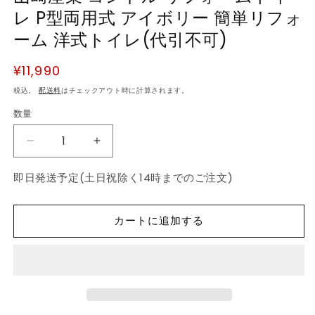
レ P型両用式 アイボリー 簡単リフォ
デ
ィ
ーム 洋式トイレ(代引不可)
ア
(1)
を
通
¥11,990
開
常
く
税込。
配送料
はチェックアウト時に計算されます。
価
数量
数
格
量
山
山
崎
崎
即日発送予定(土日祝除く14時までのご注文)
産
産
業
業
コ
コ
カートに追加する
ン
ン
ド
ド
ル
ル
リ
リ
フ
フ