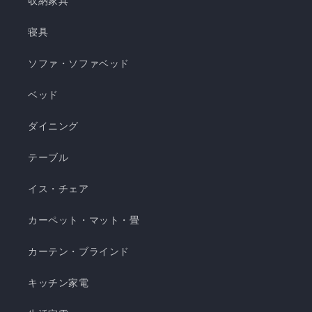
収納家具
ーヨンシリーズが新登場！ ❄️強冷感リバーシブル
ケット ・選べる4サイズ(ハーフ/シングル/セミダ
寝具
ブル/ダブル) ・冷感生地とレーヨン生地のリバー
ソファ・ソファベッド
シブル仕様 ・柔らかくてとろっとしたくしゅくし
ゅレーヨン生地 ・春先～秋頃まで長く使える ・抗
ベッド
菌・防臭・防ダニの清潔仕様 ・ご家庭で気軽に洗
濯できてお手入れ簡単 瞬間避暑地 くしゅくしゅケ
ダイニング
ット H 瞬間避暑地 くしゅくしゅケット S 瞬間避
テーブル
暑地 くしゅくしゅケット SD...
イス・チェア
カーペット・マット・畳
カーテン・ブラインド
キッチン家電