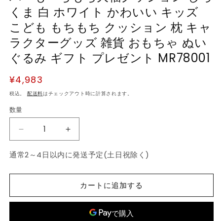
くま 白 ホワイト かわいい キッズ
こども もちもち クッション 枕 キャ
ラクターグッズ 雑貨 おもちゃ ぬい
ぐるみ ギフト プレゼント MR78001
通
¥4,983
常
税込。
配送料
はチェックアウト時に計算されます。
価
数量
数
格
量
サ
サ
ン
ン
通常2～4日以内に発送予定(土日祝除く)
エ
エ
ッ
ッ
ク
ク
カートに追加する
ス
ス
す
す
み
み