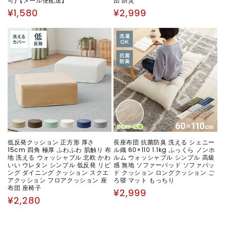
可)【メール便配送】
団 防災
通
通
¥1,580
¥2,999
常
常
価
価
格
格
低反発クッション 正方形 厚さ
長座布団 抗菌防臭 洗える シェニー
15cm 四角 極厚 ふわふわ 肌触り 布
ル織 60×110 1.1kg ふっくら ノンホ
地 洗える ウォッシャブル 北欧 かわ
ルム ウォッシャブル シンプル 高級
いい ウレタン シンプル 低反発 リビ
感 無地 ソファーパッド ソファパッ
ング ダイニング クッション スクエ
ド クッション ロングクッション ご
アクッション フロアクッション 座
ろ寝 マット もっちり
布団 座椅子
通
¥2,999
通
¥2,280
常
常
価
価
格