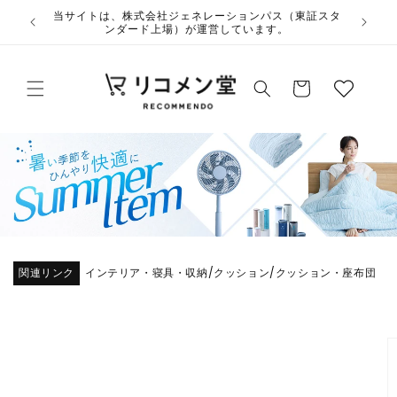
コンテ
ウ
当サイト
ンツに
夏季休業のお知らせ
ィ
進む
ッ
カ
シ
ー
ュ
ト
リ
ス
ト
関連リンク
インテリア・寝具・収納
クッション
クッション・座布団
/
/
商品情
報にス
キップ