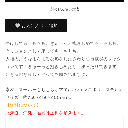
っ
っ
別のお支払い方法
コ
コ
ぐ
ぐ
ら
ら
お気に入りに追加
し
し
ス
ス
のばしてもーちもち。ぎゅーっと抱きしめてもーちもち。
ー
ー
クッションとして座ってもーちもち。
パ
パ
大福のようなまんまるな形をしたさわり心地抜群のクッシ
ー
ー
ョンです！ぎゅーっと抱きしめたり、座ったりできます！
も
も
ー
ー
むぎゅむぎゅしてとっても癒されますよ♪
ち
ち
も
も
素材：スーパーもちもちボア製/マシュマロポリエステル綿
ち
ち
サイズ：約250×450×455mm○
大
大
【送料について】
福
福
北海道、沖縄、離島は送料を頂きます。
ク
ク
ッ
ッ