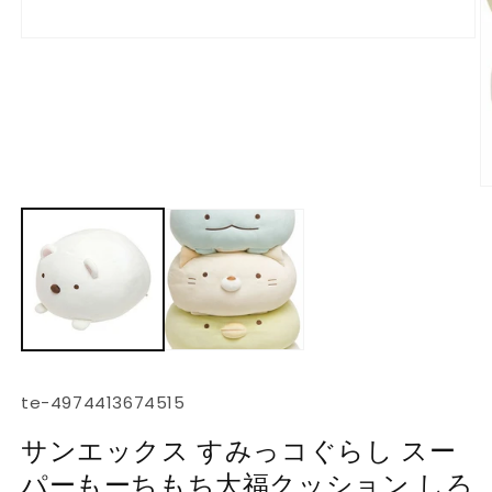
モ
ー
ダ
ル
で
メ
デ
ィ
ア
(1)
を
開
く
(2
SKU:
te-4974413674515
サンエックス すみっコぐらし スー
パーもーちもち大福クッション しろ