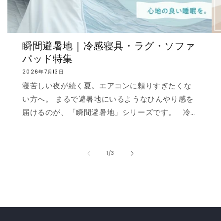
瞬間避暑地｜冷感寝具・ラグ・ソファ
パッド特集
2026年7月13日
寝苦しい夜が続く夏。エアコンに頼りすぎたくな
い方へ。 まるで避暑地にいるようなひんやり感を
届けるのが、「瞬間避暑地」シリーズです。 冷
感値は業界トップクラスの0.535❄️ ただ冷たいだ
けでなく、肌に触れた瞬間に心まで涼しくなるよ
うな“ずっと触れていたくなる冷たさ”を実現しま
の
1
/
3
した。 強冷感ニット生地を使用した多彩なライン
ナップで、お部屋を爽やかに演出。「瞬間避暑
地」シリーズで、この夏を快適に乗り切りましょ
う！✨ ❄️強冷感リバーシブルケット ❄️強冷感リバ
ーシブル敷きパッド ❄️強冷感枕パッド ❄️強冷感抱