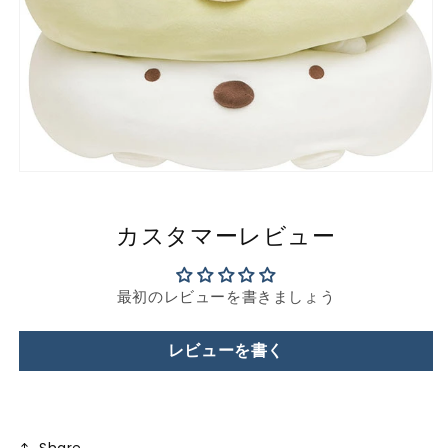
グ
グ
ッ
ッ
ズ
ズ
雑
雑
貨
貨
お
お
も
も
ち
ち
ゃ
ゃ
カスタマーレビュー
ぬ
ぬ
い
い
ぐ
ぐ
最初のレビューを書きましょう
る
る
み
み
レビューを書く
ギ
ギ
フ
フ
ト
ト
プ
プ
Share