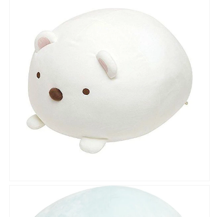
シ
シ
ョ
ョ
ン
ン
し
し
ろ
ろ
く
く
ま
ま
白
白
ホ
ホ
ワ
ワ
イ
イ
ト
ト
か
か
わ
わ
い
い
い
い
キ
キ
ッ
ッ
ズ
ズ