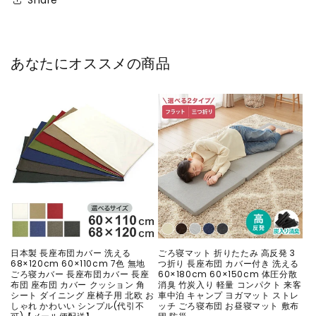
レ
レ
ゼ
ゼ
ン
ン
ト
ト
あなたにオススメの商品
MR78001
MR78001
の
の
数
数
量
量
を
を
減
増
ら
や
す
す
日本製 長座布団カバー 洗える
ごろ寝マット 折りたたみ 高反発 3
68×120cm 60×110cm 7色 無地
つ折り 長座布団 カバー付き 洗える
ごろ寝カバー 長座布団カバー 長座
60×180cm 60×150cm 体圧分散
布団 座布団 カバー クッション 角
消臭 竹炭入り 軽量 コンパクト 来客
シート ダイニング 座椅子用 北欧 お
車中泊 キャンプ ヨガマット ストレ
しゃれ かわいい シンプル(代引不
ッチ ごろ寝布団 お昼寝マット 敷布