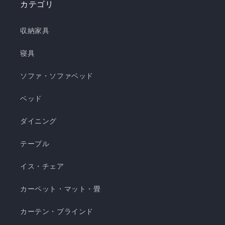
カテゴリ
き枕 ❄️強冷感3層ごろ寝マット ❄️強冷感ソファーパ
ッド ❄️強冷感極厚ラグ 🍃【New!!】通年使えるレ
収納家具
ーヨンシリーズが新登場！ ❄️強冷感リバーシブル
ケット ・選べる4サイズ(ハーフ/シングル/セミダ
寝具
ブル/ダブル) ・冷感生地とレーヨン生地のリバー
ソファ・ソファベッド
シブル仕様 ・柔らかくてとろっとしたくしゅくし
ゅレーヨン生地 ・春先～秋頃まで長く使える ・抗
ベッド
菌・防臭・防ダニの清潔仕様 ・ご家庭で気軽に洗
濯できてお手入れ簡単 瞬間避暑地 くしゅくしゅケ
ダイニング
ット H 瞬間避暑地 くしゅくしゅケット S 瞬間避
テーブル
暑地 くしゅくしゅケット SD...
イス・チェア
カーペット・マット・畳
カーテン・ブラインド