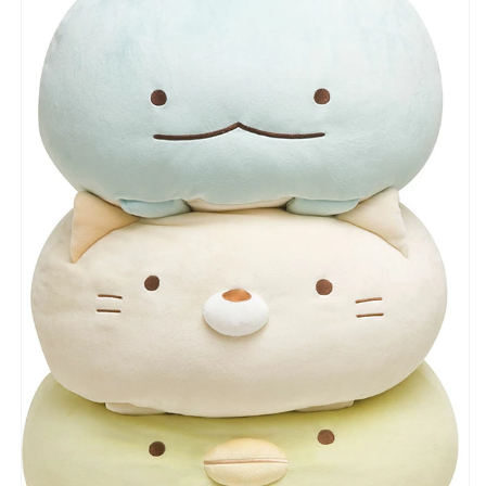
こ
こ
ど
ど
も
も
も
も
ち
ち
も
も
ち
ち
ク
ク
ッ
ッ
シ
シ
ョ
ョ
ン
ン
枕
枕
キ
キ
ャ
ャ
ラ
ラ
ク
ク
タ
タ
ー
ー