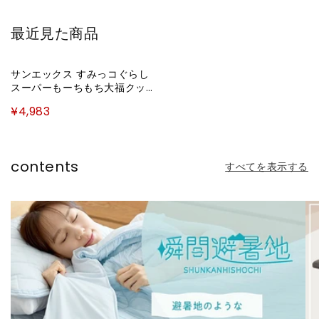
格
最近見た商品
サンエックス すみっコぐらし
スーパーもーちもち大福クッシ
ョン しろくま 白 ホワイト か
¥4,983
わいい キッズ こども もちもち
クッション 枕 キャラクターグ
ッズ 雑貨 おもちゃ ぬいぐるみ
ギフト プレゼント MR78001
contents
すべてを表示する