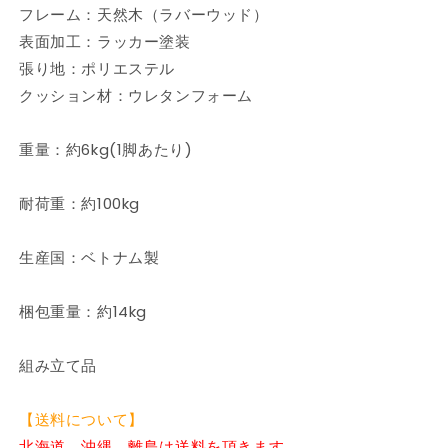
ァ
ァ
フレーム：天然木（ラバーウッド）
ブ
ブ
表面加工：ラッカー塗装
リ
リ
張り地：ポリエステル
ッ
ッ
クッション材：ウレタンフォーム
ク
ク
木
木
重量：約6kg(1脚あたり)
製
製
ダ
ダ
耐荷重：約100kg
イ
イ
ニ
ニ
ン
ン
生産国：ベトナム製
グ
グ
北
北
梱包重量：約14kg
欧
欧
食
食
組み立て品
卓
卓
お
お
【送料について】
し
し
ゃ
ゃ
北海道、沖縄、離島は送料を頂きます。