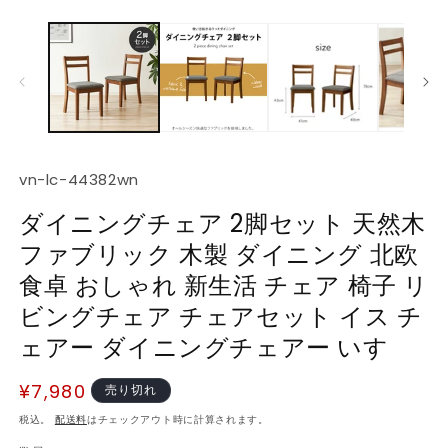
ル
で
メ
デ
ィ
ア
(1)
を
開
(2
く
SKU:
vn-lc-44382wn
ダイニングチェア 2脚セット 天然木
ファブリック 木製 ダイニング 北欧
食卓 おしゃれ 新生活 チェア 椅子 リ
ビングチェア チェアセット イス チ
ェアー ダイニングチェアー いす
通
¥7,980
売り切れ
常
税込。
配送料
はチェックアウト時に計算されます。
価