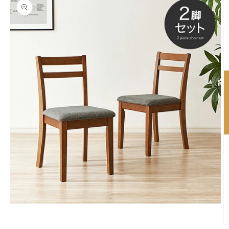
モ
ー
ダ