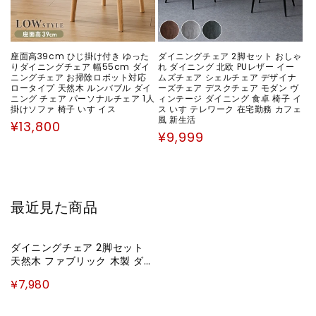
座面高39cm ひじ掛け付き ゆった
ダイニングチェア 2脚セット おしゃ
りダイニングチェア 幅55cm ダイ
れ ダイニング 北欧 PUレザー イー
ニングチェア お掃除ロボット対応
ムズチェア シェルチェア デザイナ
ロータイプ 天然木 ルンバブル ダイ
ーズチェア デスクチェア モダン ヴ
ニング チェア パーソナルチェア 1人
ィンテージ ダイニング 食卓 椅子 イ
掛けソファ 椅子 いす イス
ス いす テレワーク 在宅勤務 カフェ
風 新生活
通
¥13,800
通
¥9,999
常
常
価
価
格
格
最近見た商品
ダイニングチェア 2脚セット
天然木 ファブリック 木製 ダイ
ニング 北欧 食卓 おしゃれ 新
¥7,980
生活 チェア 椅子 リビングチェ
ア チェアセット イス チェアー
ダイニングチェアー いす