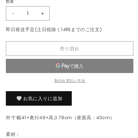
数量
数
格
量
ダ
ダ
イ
イ
即日発送予定(土日祝除く14時までのご注文)
ニ
ニ
ン
ン
グ
グ
売り切れ
チ
チ
ェ
ェ
ア
ア
2
2
別のお支払い方法
脚
脚
セ
セ
ッ
ッ
お気に入りに追加
ト
ト
天
天
外寸:幅41×奥行49×高さ78cm（座面高：43cm）
然
然
木
木
素材：
フ
フ