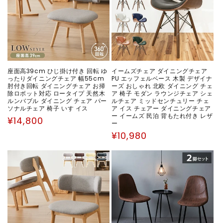
座面高39cm ひじ掛け付き 回転 ゆ
イームズチェア ダイニングチェア
ったりダイニングチェア 幅55cm
PU エッフェルベース 木製 デザイナ
肘付き回転 ダイニングチェア お掃
ーズ おしゃれ 北欧 ダイニング チェ
除ロボット対応 ロータイプ 天然木
ア 椅子 モダン ラウンジチェア シェ
ルンバブル ダイニング チェア パー
ルチェア ミッドセンチュリー チェ
ソナルチェア 椅子 いす イス
ア イス チェアー ダイニングチェア
ー イームズ 民泊 背もたれ付き レザ
通
¥14,800
ー
常
通
¥10,980
価
常
格
価
格