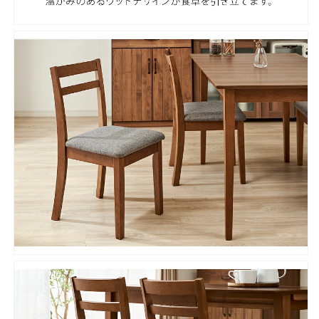
い
い
す
す
の
の
数
数
量
量
を
を
減
増
ら
や
す
す