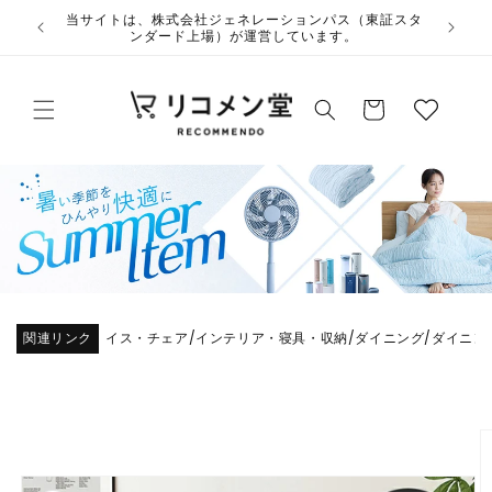
コンテ
ウ
ンツに
夏季休業のお知らせ
ィ
進む
ッ
カ
シ
ー
ュ
ト
リ
ス
ト
関連リンク
イス・チェア
インテリア・寝具・収納
ダイニング
ダイニン
/
/
/
商品情
報にス
キップ