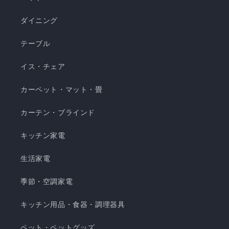
菌・防臭・防ダニの清潔仕様 ・ご家庭で気軽に洗
濯できてお手入れ簡単 瞬間避暑地 くしゅくしゅケ
ダイニング
ット H 瞬間避暑地 くしゅくしゅケット S 瞬間避
テーブル
暑地 くしゅくしゅケット SD...
イス・チェア
カーペット・マット・畳
カーテン・ブラインド
キッチン家電
生活家電
季節・空調家電
キッチン用品・食器・調理器具
ペット・ペットグッズ