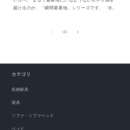
届けるのが、「瞬間避暑地」シリーズです。 冷
感値は業界トップクラスの0.535❄️ ただ冷たいだ
けでなく、肌に触れた瞬間に心まで涼しくなるよ
うな“ずっと触れていたくなる冷たさ”を実現しま
の
1
/
3
した。 強冷感ニット生地を使用した多彩なライン
ナップで、お部屋を爽やかに演出。「瞬間避暑
地」シリーズで、この夏を快適に乗り切りましょ
う！✨ ❄️強冷感リバーシブルケット ❄️強冷感リバ
ーシブル敷きパッド ❄️強冷感枕パッド ❄️強冷感抱
カテゴリ
き枕 ❄️強冷感3層ごろ寝マット ❄️強冷感ソファーパ
ッド ❄️強冷感極厚ラグ 🍃【New!!】通年使えるレ
収納家具
ーヨンシリーズが新登場！ ❄️強冷感リバーシブル
ケット ・選べる4サイズ(ハーフ/シングル/セミダ
寝具
ブル/ダブル) ・冷感生地とレーヨン生地のリバー
ソファ・ソファベッド
シブル仕様 ・柔らかくてとろっとしたくしゅくし
ゅレーヨン生地 ・春先～秋頃まで長く使える ・抗
ベッド