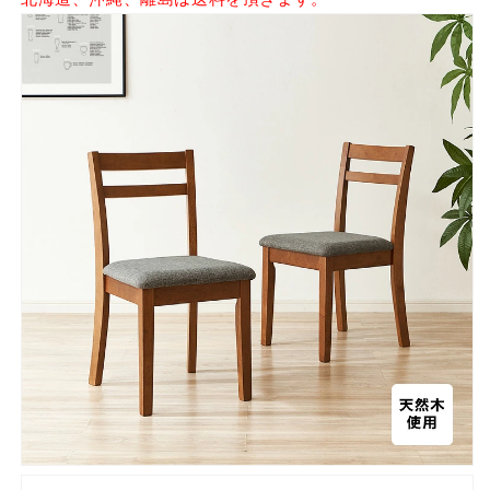
れ
れ
新
新
生
生
活
活
チ
チ
ェ
ェ
ア
ア
椅
椅
子
子
リ
リ
ビ
ビ
ン
ン
グ
グ
チ
チ
ェ
ェ
ア
ア
チ
チ
ェ
ェ