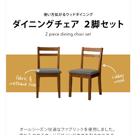
ア
ア
セ
セ
ッ
ッ
ト
ト
イ
イ
ス
ス
チ
チ
ェ
ェ
ア
ア
ー
ー
ダ
ダ
イ
イ
ニ
ニ
ン
ン
グ
グ
チ
チ
ェ
ェ
ア
ア
ー
ー