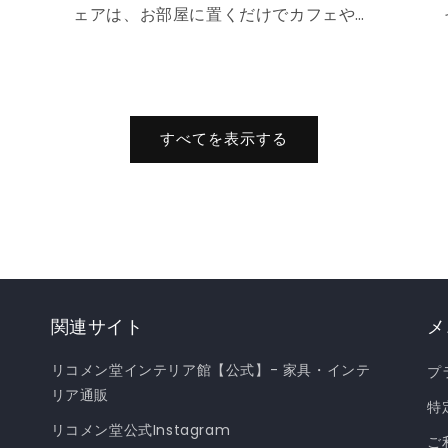
間
ェアは、お部屋に置くだけでカフェやバ
ーのような空間を演出してくれます自分
のお部屋に合ったカウンターチェアを見
く
つけてみてください◎ ☆背もたれあり
☆背もたれなし ☆キャスター付き ☆4
すべてを表示する
本脚 ☆背もたれあり 腰を預けて腰掛け
お
られる背もたれ付きのカウンターチェ
シ
ア。深く腰掛けられるので長時間座って
し
いても疲れにくくなっています。 ラウ
️
ンドスタイルコンパクトスタイル光沢レ
感
ザー調スタイルシンプルスタイルキルテ
ィングスタイルシンプル×キルティング
関連サイト
メ
強
スタイルホワイトスチール×くすみカラ
リコメン堂インテリア館【公式】- 家具・インテ
プ
レ
ーヴィンテージスタイルホワイトスチー
リア通販
バ
ル×くすみカラーヴィンテージスタイル
特
リコメン堂公式Instagram
☆背もたれなし 空間をすっきりと見せ
ご