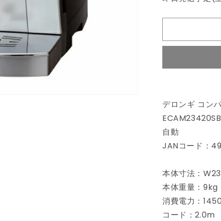
ト
レ
ッ
ト】
【在
庫
一
掃】
デ
デロンギ コン
ロ
ECAM2342
ン
自動
ギ
delonghi
JANコード：498
コ
ン
本体寸法：W238
パ
本体重量：9kg
ク
消費電力：145
ト
全
コード：2.0m