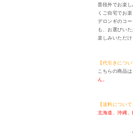
コ
普段外でお楽し
ー
くご自宅でお楽
ヒ
デロンギのコー
ー
も、お選びいた
メ
楽しみいただけ
ー
カ
ー
全
【代引きについ
自
こちらの商品は
動
ん。
コ
ー
ヒ
ー
【送料について
エ
北海道、沖縄、
ス
プ
レ