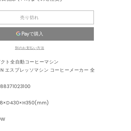
ト
レ
ッ
売り切れ
ト】
【在
庫
一
別のお支払い方法
掃】
デ
パクト全自動コーヒーマシン
ロ
0SBN エスプレッソマシン コーヒーメーカー 全
ン
ギ
delonghi
8371023100
コ
ン
×D430×H350(mm)
パ
ク
0W
ト
全