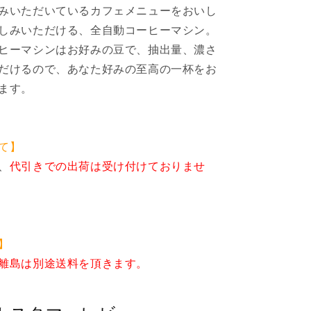
コ
みいただいているカフェメニューをおいし
ー
しみいただける、全自動コーヒーマシン。
ヒ
ヒーマシンはお好みの豆で、抽出量、濃さ
ー
だけるので、あなた好みの至高の一杯をお
メ
ます。
ー
カ
ー
全
て】
自
、
代引きでの出荷は受け付けておりませ
動
コ
ー
ヒ
ー
】
エ
離島は別途送料を頂きます。
ス
プ
レ