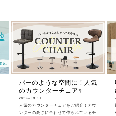
テ
リ
ア
(代
引
不
可)
の
数
量
を
減
ら
ラ
バーのような空間に！人気
す
のカウンターチェア✨
2026年5月13日
す
人気のカウンターチェアをご紹介！カウ
ンターの高さに合わせて作られているチ