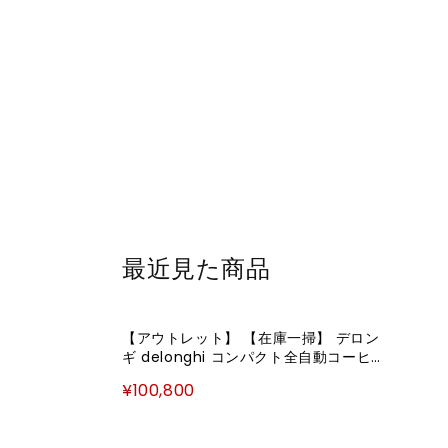
最近見た商品
【アウトレット】 【在庫一掃】 デロン
ギ delonghi コンパクト全自動コーヒ
ーマシン ECAM23420SBN エスプレッ
¥100,800
ソマシン コーヒーメーカー 全自動 コー
ヒー エスプレッソ 新生活 高品質 おし
ゃれ こだわり インテリア(代引不可)