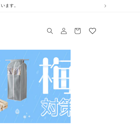
ウ
ています。
ィ
ロ
ッ
カ
グ
シ
ー
イ
ュ
ト
ン
リ
ス
ト