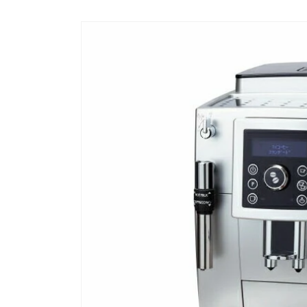
商品情
報にス
キップ