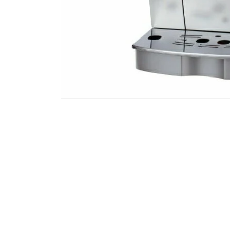
モ
ー
ダ
ル
で
メ
デ
ィ
ア
(1)
を
開
く