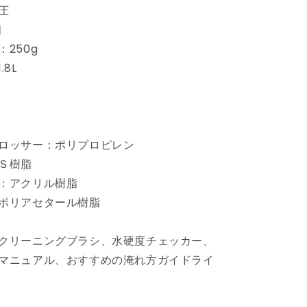
自
圧
動
個
コ
250g
ー
8L
ヒ
ー
マ
シ
ン
ロッサー：ポリプロピレン
0SBN
ECAM23420SBN
Ｓ樹脂
エ
：アクリル樹脂
ス
プ
ポリアセタール樹脂
レ
ッ
クリーニングブラシ、水硬度チェッカー、
ソ
マニュアル、おすすめの淹れ方ガイドライ
マ
シ
ン