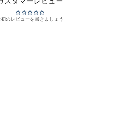
カスタマーレビュー
ッ
ソ
最初のレビューを書きましょう
新
生
活
高
品
質
お
し
ゃ
れ
こ
だ
わ
り
イ
ン