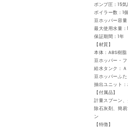
自
ポンプ圧：15気
動
ボイラー数：1
コ
豆ホッパー容量：
ー
最大使用水量：1.
ヒ
保証期間：1年
ー
マ
【材質】
シ
本体：ABS樹脂
ン
豆ホッパー・フ
ECAM2342
給水タンク：Ａ
エ
豆ホッパーふた
ス
プ
抽出ユニット：
レ
【付属品】
ッ
計量スプーン、
ソ
除石灰剤、簡易
マ
ン
シ
【特徴】
ン