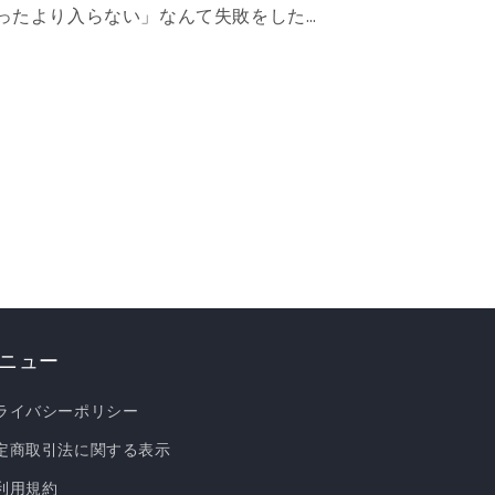
ったより入らない」なんて失敗をしたこ
とはありませんか？ 実は、収納家具は
選び方ひとつで暮らしやすさや部屋の印
象が大きく変わります。 今回は基本の
考え方から活用テクニック、そしておす
すめ商品までご紹介します。 💭よくあ
る収納の悩み 👀収納家具のタイプ ✨収
納の黄金バランスと選び方 💡部屋別活
用アイデア カテゴリ別！おすすめ収納
家具 📝まとめ 💭よくある収納の悩み ❌
物があふれて床やテーブルの上が常に散
らかっている ❌せっかくのスペースがデ
ニュー
ッドスペースになっている ❌見せたい物
ライバシーポリシー
と隠したい物のバランスが難しい ❌家具
が圧迫感を出して部屋が狭く見える こ
定商取引法に関する表示
うした悩みを解決するには、「収納家具
利用規約