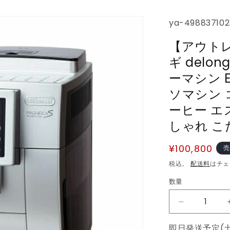
SKU:
ya-498837102
【アウトレ
ギ delo
ーマシン E
ソマシン 
ーヒー エ
しゃれ こ
通
¥100,800
売
常
税込。
配送料
はチェ
価
数量
数
格
量
【ア
ウ
即日発送予定(