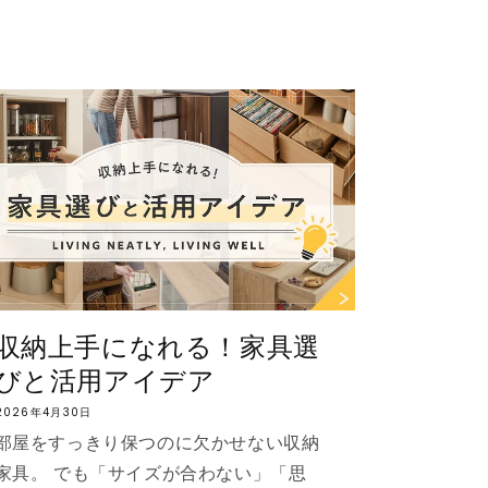
テ
リ
ア
(代
引
不
可)
の
数
量
を
増
や
収納上手になれる！家具選
す
びと活用アイデア
2026年4月30日
部屋をすっきり保つのに欠かせない収納
家具。 でも「サイズが合わない」「思