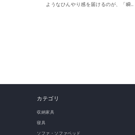
ようなひんやり感を届けるのが、「瞬
避暑地」シリーズです。 冷感値は業界
トップクラスの0.535❄️ ただ冷たいだけ
でなく、肌に触れた瞬間に心まで涼し
なるような“ずっと触れていたくなる冷
たさ”を実現しました。 強冷感ニット生
地を使用した多彩なラインナップで、
部屋を爽やかに演出。「瞬間避暑地」
リーズで、この夏を快適に乗り切りま
ょう！✨ ❄️強冷感リバーシブルケット ❄
強冷感リバーシブル敷きパッド ❄️強冷
枕パッド ❄️強冷感抱き枕 ❄️強冷感3層ご
カテゴリ
ろ寝マット ❄️強冷感ソファーパッド ❄️
収納家具
冷感極厚ラグ 🍃【New!!】通年使える
ーヨンシリーズが新登場！ ❄️強冷感リ
寝具
ーシブルケット ・選べる4サイズ(ハー
ソファ・ソファベッド