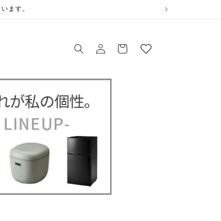
ウ
ています。
ィ
ロ
ッ
カ
グ
シ
ー
イ
ュ
ト
ン
リ
ス
ト