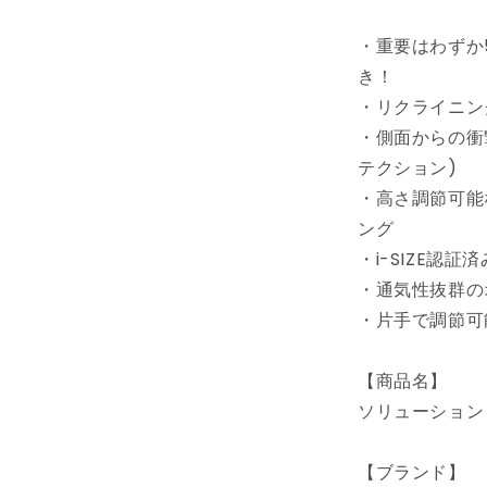
ュ
ー
・重要はわずか
シ
き！
ョ
・リクライニン
ン
・側面からの衝
G2
ジ
テクション)
ュ
・高さ調節可能
ニ
ング
ア
・i-SIZE認証済
シ
・通気性抜群の
ー
ト
・片手で調節可
チ
ャ
【商品名】
イ
ソリューション 
ル
ド
【ブランド】
シ