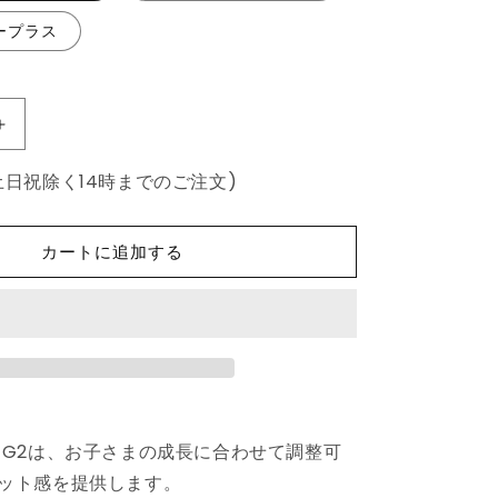
ープラス
【正
規
土日祝除く14時までのご注文)
販
売
店】
カートに追加する
CYBEX
サ
イ
ベ
ッ
ク
ス
 G2は、お子さまの成長に合わせて調整可
ソ
リ
ット感を提供します。