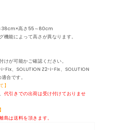
(代
引
不
可)
38cm×高さ55～80cm
の
グ機能によって高さが異なります。
数
量
を
増
付けが可能かご確認ください。
や
i-Fix、SOLUTION Z2-i-Fix、SOLUTION
す
様の適合です。
て】
、
代引きでの出荷は受け付けておりませ
】
離島は送料を頂きます。