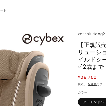
シート
SKU:
zc-solutiong2
【正規販売
リューショ
イルドシート 
~12歳ま
通
¥29,700
常
税込。
配送料
はチェ
価
カラー
格
アーモンドベ