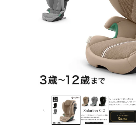
モ
ー
ダ
ル
で
メ
デ
ィ
ア