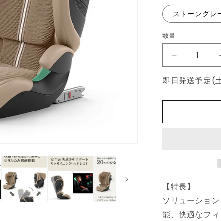
ストーングレ
数量
数
量
【正
規
即日発送予定(
販
売
店】
CYBEX
サ
イ
ベ
ッ
ク
【特長】
ス
ソリューション
ソ
リ
能、快適なフィ