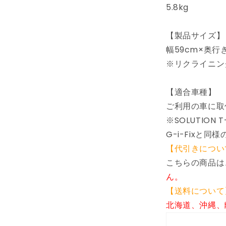
(代
5.8kg
引
不
【製品サイズ】
可)
幅59cm×奥行き
の
※リクライニン
数
量
を
【適合車種】
減
ご利用の車に取
ら
※SOLUTION T-
す
G-i-Fixと同
【代引きについ
こちらの商品は
ん。
【送料について
北海道、沖縄、