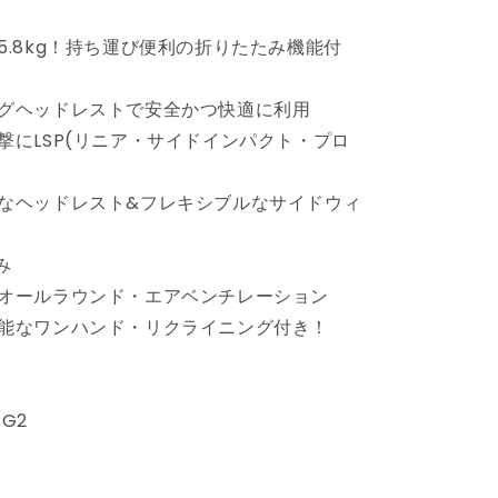
ュ
ー
5.8kg！持ち運び便利の折りたたみ機能付
シ
ョ
グヘッドレストで安全かつ快適に利用
ン
撃にLSP(リニア・サイドインパクト・プロ
G2
ジ
ュ
なヘッドレスト&フレキシブルなサイドウィ
ニ
ア
み
シ
オールラウンド・エアベンチレーション
ー
ト
能なワンハンド・リクライニング付き！
チ
ャ
イ
G2
ル
ド
シ