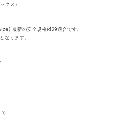
ー
ベックス）
ト
3
年
(i-Size) 最新の安全規格R129適合です。
保
準となります。
証
Solution
G2
3
m
歳
~12
歳
ま
で
カ
ー
まで
シ
ー
ト