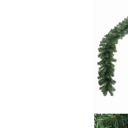
ー
シ
ョ
ン
ホ
リ
デ
ー
オ
ー
ナ
メ
ン
ト
(代
引
不
可)