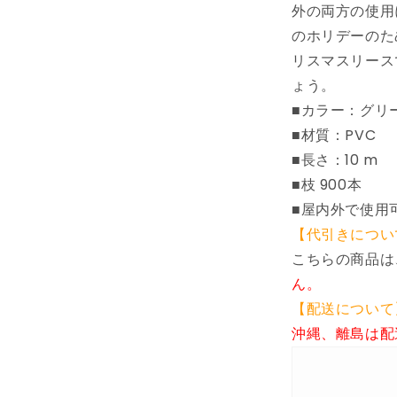
外の両方の使用
デ
コ
のホリデーのた
レ
リスマスリース
ー
ょう。
シ
■カラー：グリ
ョ
■材質：PVC
ン
■長さ：10 m
シ
ー
■枝 900本
ズ
■屋内外で使用
ン
【代引きについ
&amp;
こちらの商品は
ホ
ん。
リ
デ
【配送について
ー
沖縄、離島は配
デ
コ
レ