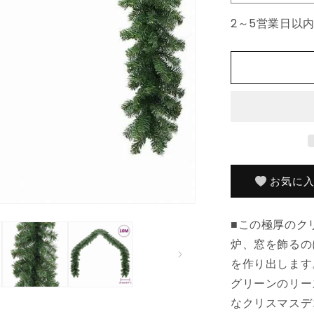
ク
2～5営業日以
リ
ス
マ
ス
リ
ー
ス
PVC
製
10m
お気に
ホ
ー
■この極厚のク
ム
&amp;
炉、窓を飾るの
ガ
を作り出します
ー
グリーンのリー
デ
なクリスマスデ
ン