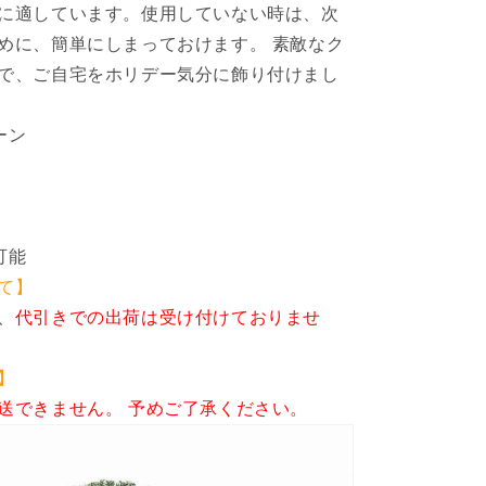
に適しています。使用していない時は、次
デ
コ
めに、簡単にしまっておけます。 素敵なク
レ
で、ご自宅をホリデー気分に飾り付けまし
ー
シ
ーン
ョ
ン
シ
ー
ズ
可能
ン
て】
&amp;
、
代引きでの出荷は受け付けておりませ
ホ
リ
デ
】
ー
送できません。 予めご了承ください。
デ
コ
レ