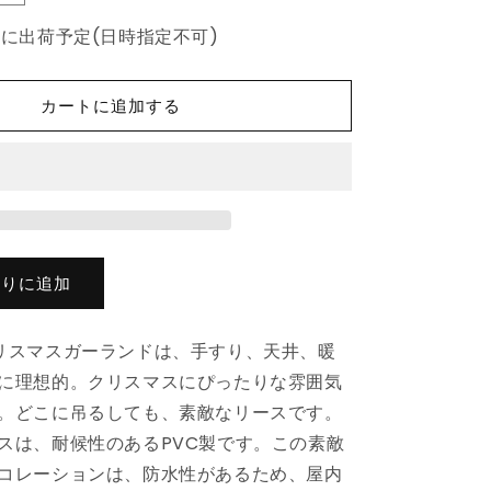
ク
内に出荷予定(日時指定不可)
リ
ス
マ
カートに追加する
ス
リ
ー
ス
PVC
製
10m
入りに追加
ホ
ー
リスマスガーランドは、手すり、天井、暖
ム
&amp;
に理想的。クリスマスにぴったりな雰囲気
ガ
。どこに吊るしても、素敵なリースです。
ー
スは、耐候性のあるPVC製です。この素敵
デ
コレーションは、防水性があるため、屋内
ン