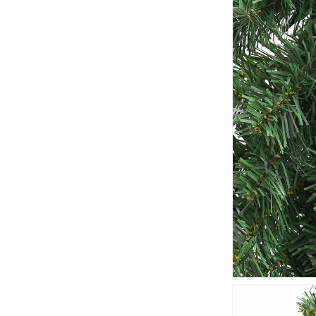
の
数
量
を
減
ら
す