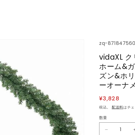
SKU:
zq-87184756
vidaXL
ホーム&ガ
ズン&ホ
ーオーナメ
通
¥3,828
常
税込。
配送料
はチェ
価
数量
数
格
量
vidaXL