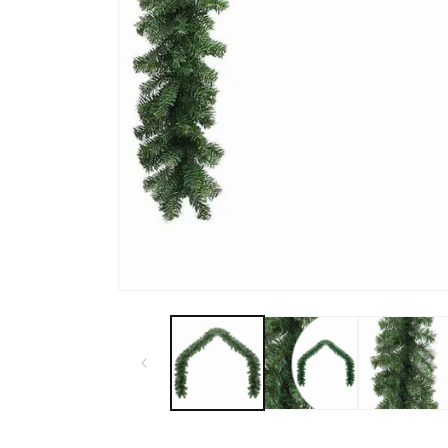
モ
ー
ダ
ル
で
メ
デ
ィ
ア