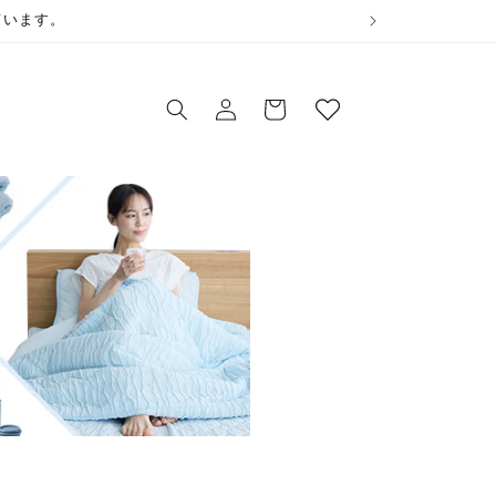
ウ
ています。
ィ
ロ
ッ
カ
グ
シ
ー
イ
ュ
ト
ン
リ
ス
ト