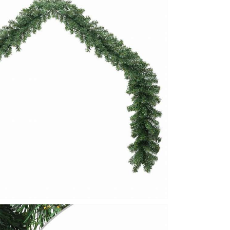
ー
シ
ョ
ン
ホ
リ
デ
ー
オ
ー
ナ
メ
ン
ト
(代
引
不
可)