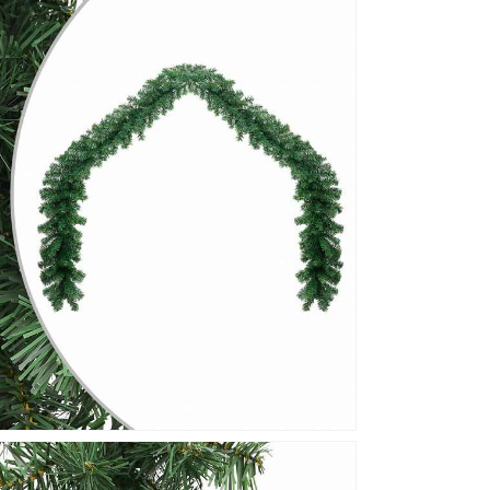
の
数
量
を
増
や
す