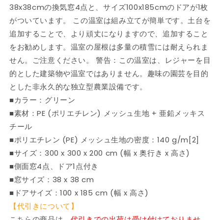
ン
ン
38x38cmの換気窓4点と、サイズ100x185cmのドアが1枚
グ
グ
がついています。 この温室は組み立てが簡単です。土台を
グ
グ
追加することで、より頑丈になりますので、追加すること
リ
リ
をお勧めします。温室の屋根は多量の積雪には耐えられま
ー
ー
せん。ご注意ください。 警告：この温室は、レジャーを目
ン
ン
的とした建築物や温室ではありません。趣味の園芸を目的
ハ
ハ
とした非永久的な独立型農業設備です。
ウ
ウ
ス・
ス・
■カラー：グリーン
温
温
■素材：PE (ポリエチレン) メッシュ生地 + 亜鉛メッキス
室
室
チール
(代
(代
■ポリエチレン (PE) メッシュ生地の密度：140 g/m[2]
引
引
■サイズ：300 x 300 x 200 cm (幅 x 奥行き x 高さ)
不
不
■側面窓4点、ドア1点付き
可)
可)
■窓サイズ：38 x 38 cm
の
の
■ドアサイズ：100 x 185 cm (幅 x 高さ)
数
数
量
量
【代引きについて】
を
を
こちらの商品は、
代引きでの出荷は受け付けておりませ