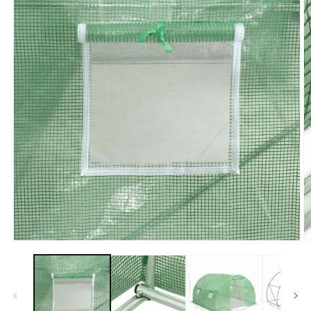
モ
ー
ダ
ル
で
メ