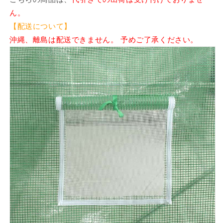
減
増
ん。
ら
や
【配送について】
す
す
沖縄、離島は配送できません。 予めご了承ください。