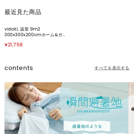
格
格
最近見た商品
vidaXL 温室 9m2
300x300x200cmホーム&ガ
ーデン 芝&ガーデン ガーデニ
¥21,758
ング グリーンハウス・温室(代
引不可)
contents
すべてを表示する