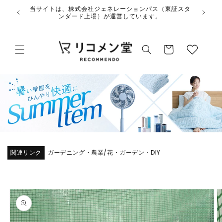
コンテ
ウ
当サイト
ンツに
夏季休業のお知らせ
ィ
進む
ッ
カ
シ
ー
ュ
ト
リ
ス
ト
関連リンク
ガーデニング・農業
花・ガーデン・DIY
/
商品情
報にス
キップ