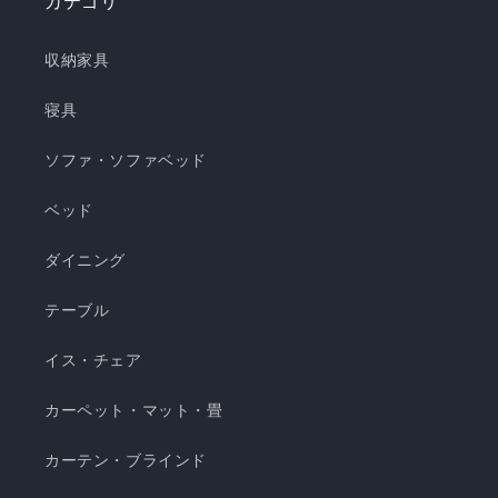
カテゴリ
き枕 ❄️強冷感3層ごろ寝マット ❄️強冷感ソファーパ
ッド ❄️強冷感極厚ラグ 🍃【New!!】通年使えるレ
収納家具
ーヨンシリーズが新登場！ ❄️強冷感リバーシブル
ケット ・選べる4サイズ(ハーフ/シングル/セミダ
寝具
ブル/ダブル) ・冷感生地とレーヨン生地のリバー
ソファ・ソファベッド
シブル仕様 ・柔らかくてとろっとしたくしゅくし
ゅレーヨン生地 ・春先～秋頃まで長く使える ・抗
ベッド
菌・防臭・防ダニの清潔仕様 ・ご家庭で気軽に洗
濯できてお手入れ簡単 瞬間避暑地 くしゅくしゅケ
ダイニング
ット H 瞬間避暑地 くしゅくしゅケット S 瞬間避
テーブル
暑地 くしゅくしゅケット SD...
イス・チェア
カーペット・マット・畳
カーテン・ブラインド