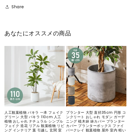
Share
あなたにオススメの商品
人工観葉植物 パキラ 一本 フェイク
プランター 大型 直径35cm 円形 コ
グリーン 大型 パキラ 110cm 人工
ンクリート おしゃれ モダン ガーデ
植物 おしゃれ ナチュラル シンプル
ニング 植木鉢 鉢カバー プランター
フェイク 造花 リアル 観葉植物 リビ
カバー プランターボックス ファイ
ング インテリア 葉 引越し 玄関 室
バークレイ 観葉植物 屋外 室内 軽い