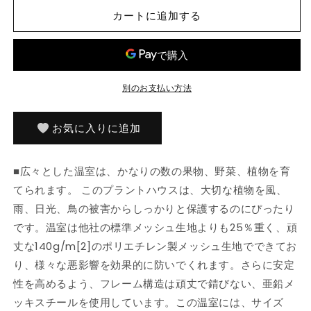
300x300x200cm
300x300x200cm
カートに追加する
ホ
ホ
ー
ー
ム
ム
&amp;
&amp;
ガ
ガ
別のお支払い方法
ー
ー
デ
デ
お気に入りに追加
ン
ン
芝
芝
&amp;
&amp;
■広々とした温室は、かなりの数の果物、野菜、植物を育
ガ
ガ
てられます。 このプラントハウスは、大切な植物を風、
ー
ー
雨、日光、鳥の被害からしっかりと保護するのにぴったり
デ
デ
です。温室は他社の標準メッシュ生地よりも25％重く、頑
ン
ン
丈な140g/m[2]のポリエチレン製メッシュ生地でできてお
ガ
ガ
り、様々な悪影響を効果的に防いでくれます。さらに安定
ー
ー
性を高めるよう、フレーム構造は頑丈で錆びない、亜鉛メ
デ
デ
ニ
ニ
ッキスチールを使用しています。この温室には、サイズ