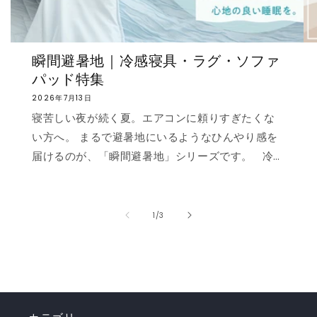
瞬間避暑地｜冷感寝具・ラグ・ソファ
パッド特集
2026年7月13日
寝苦しい夜が続く夏。エアコンに頼りすぎたくな
い方へ。 まるで避暑地にいるようなひんやり感を
届けるのが、「瞬間避暑地」シリーズです。 冷
感値は業界トップクラスの0.535❄️ ただ冷たいだ
けでなく、肌に触れた瞬間に心まで涼しくなるよ
うな“ずっと触れていたくなる冷たさ”を実現しま
の
1
/
3
した。 強冷感ニット生地を使用した多彩なライン
ナップで、お部屋を爽やかに演出。「瞬間避暑
地」シリーズで、この夏を快適に乗り切りましょ
う！✨ ❄️強冷感リバーシブルケット ❄️強冷感リバ
ーシブル敷きパッド ❄️強冷感枕パッド ❄️強冷感抱