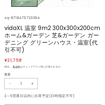
デ
ィ
ア
(1)
(2
SKU:
zq-8718475723394
を
開
vidaXL 温室 9m2 300x300x200cm
く
ホーム&ガーデン 芝&ガーデン ガー
デニング グリーンハウス・温室(代
引不可)
通
¥21,758
常
税込。
配送料
はチェックアウト時に計算されます。
価
数量
数
格
量
vidaXL
vidaXL
温
温
2～5営業日以内に出荷予定(日時指定不可)
室
室
9m2
9m2