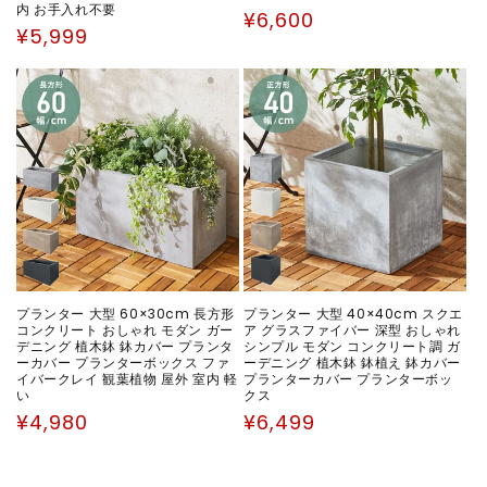
内 お手入れ不要
通
¥6,600
通
¥5,999
常
常
価
価
格
格
プランター 大型 60×30cm 長方形
プランター 大型 40×40cm スクエ
コンクリート おしゃれ モダン ガー
ア グラスファイバー 深型 おしゃれ
デニング 植木鉢 鉢カバー プランタ
シンプル モダン コンクリート調 ガ
ーカバー プランターボックス ファ
ーデニング 植木鉢 鉢植え 鉢カバー
イバークレイ 観葉植物 屋外 室内 軽
プランターカバー プランターボッ
い
クス
通
通
¥4,980
¥6,499
常
常
価
価