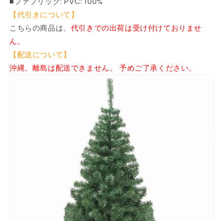
&amp;
&amp;
■ファブリック: PVC: 100%
ホ
ホ
【代引きについて】
リ
リ
こちらの商品は、
代引きでの出荷は受け付けておりませ
デ
デ
ん。
ー
ー
【配送について】
デ
デ
沖縄、離島は配送できません。 予めご了承ください。
コ
コ
レ
レ
ー
ー
シ
シ
ョ
ョ
ン
ン
ク
ク
リ
リ
ス
ス
マ
マ
ス
ス
ツ
ツ
リ
リ