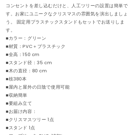
コンセントを差し込むだけと、人工ツリーの設置は簡単で
ー
ー
す。お家にユニークなクリスマスの雰囲気を演出しましょ
ム
ム
&amp;
&amp;
う。 固定用プラスチックスタンドもセットでお送りしま
ガ
ガ
す。
ー
ー
■カラー：グリーン
デ
デ
■材質：PVC＋プラスチック
ン
ン
■全高：150 cm
デ
デ
■スタンド径：35 cm
コ
コ
■木の直径：80 cm
レ
レ
ー
ー
■枝380本
シ
シ
■屋内と屋外の日陰で使用可能
ョ
ョ
■収納簡単
ン
ン
■要組み立て
シ
シ
■お届け内容：
ー
ー
■クリスマスツリー 1点
ズ
ズ
■スタンド 1点
ン
ン