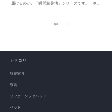
届けるのが、「瞬間避暑地」シリーズです。 冷
感値は業界トップクラスの0.535❄️ ただ冷たいだ
けでなく、肌に触れた瞬間に心まで涼しくなるよ
うな“ずっと触れていたくなる冷たさ”を実現しま
の
1
/
3
した。 強冷感ニット生地を使用した多彩なライン
ナップで、お部屋を爽やかに演出。「瞬間避暑
地」シリーズで、この夏を快適に乗り切りましょ
う！✨ ❄️強冷感リバーシブルケット ❄️強冷感リバ
ーシブル敷きパッド ❄️強冷感枕パッド ❄️強冷感抱
カテゴリ
き枕 ❄️強冷感3層ごろ寝マット ❄️強冷感ソファーパ
ッド ❄️強冷感極厚ラグ 🍃【New!!】通年使えるレ
収納家具
ーヨンシリーズが新登場！ ❄️強冷感リバーシブル
ケット ・選べる4サイズ(ハーフ/シングル/セミダ
寝具
ブル/ダブル) ・冷感生地とレーヨン生地のリバー
ソファ・ソファベッド
シブル仕様 ・柔らかくてとろっとしたくしゅくし
ゅレーヨン生地 ・春先～秋頃まで長く使える ・抗
ベッド
菌・防臭・防ダニの清潔仕様 ・ご家庭で気軽に洗