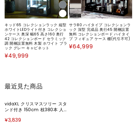
キッド65 コレクションラック 縦型
サラ80 ハイタイプ コレクションラ
ホワイトLEDライト付き コレクショ
ック 深型 完成品 奥行45 開梱設置
ンケース 奥深 幅65 高さ160 奥行
無料 コレクションボード ハイタイ
42 コレクションボード セラミック
プ フィギュア ケース 棚(代引不可)
調 開梱設置無料 木製 ホワイト ブラ
通
¥64,999
ック グレー キャビネット
常
通
¥49,999
価
常
格
価
格
最近見た商品
vidaXL クリスマスツリー スタ
ンド付き 150cm 枝380本 人
工ホーム&ガーデン デコレー
¥3,839
ション シーズン&ホリデーデ
コレーション クリスマスツリ
ー(代引不可)