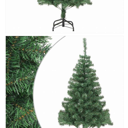
ー
ー
(代
(代
引
引
不
不
可)
可)
の
の
数
数
量
量
を
を
減
増
ら
や
す
す