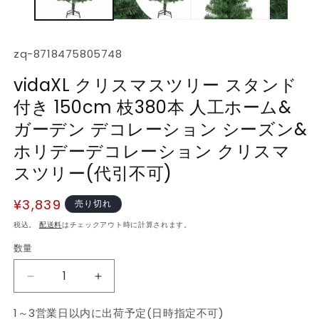
デ
ィ
ア
(1)
(2
SKU:
zq-8718475805748
を
開
vidaXL クリスマスツリー スタンド
く
付き 150cm 枝380本 人工ホーム&
ガーデン デコレーション シーズン&
ホリデーデコレーション クリスマ
スツリー(代引不可)
通
¥3,839
売り切れ
常
税込。
配送料
はチェックアウト時に計算されます。
価
数量
数
格
量
vidaXL
vidaXL
ク
ク
1～3営業日以内に出荷予定(日時指定不可)
リ
リ