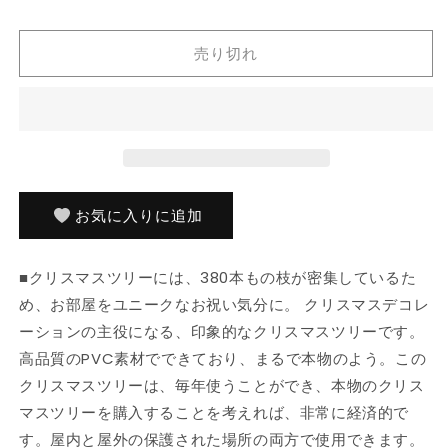
ス
ス
マ
マ
売り切れ
ス
ス
ツ
ツ
リ
リ
ー
ー
ス
ス
タ
タ
ン
ン
お気に入りに追加
ド
ド
付
付
■クリスマスツリーには、380本もの枝が密集しているた
き
き
め、お部屋をユニークなお祝い気分に。 クリスマスデコレ
150cm
150cm
枝
枝
ーションの主役になる、印象的なクリスマスツリーです。
380
380
高品質のPVC素材でできており、まるで本物のよう。この
本
本
クリスマスツリーは、毎年使うことができ、本物のクリス
人
人
マスツリーを購入することを考えれば、非常に経済的で
工
工
す。屋内と屋外の保護された場所の両方で使用できます。
ホ
ホ