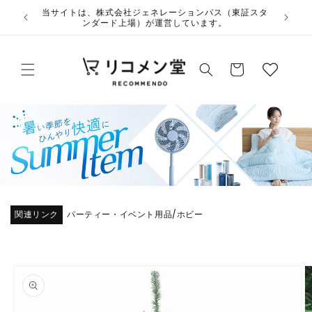
コンテ
ウ
当サイトは、株式会社ジェネレーションパス（東証スタ
ンツに
ンダード上場）が運営しています。
ィ
進む
ッ
カ
シ
ー
ュ
ト
リ
ス
ト
関連リンク
パーティー・イベント用品
ホビー
/
商品情
報にス
キップ