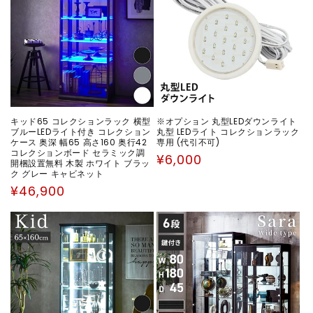
キッド65 コレクションラック 横型
※オプション 丸型LEDダウンライト
ブルーLEDライト付き コレクション
丸型 LEDライト コレクションラック
ケース 奥深 幅65 高さ160 奥行42
専用 (代引不可)
コレクションボード セラミック調
通
¥6,000
開梱設置無料 木製 ホワイト ブラッ
常
ク グレー キャビネット
価
通
¥46,900
格
常
価
格