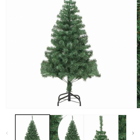
モ
ー
ダ
ル
で
メ