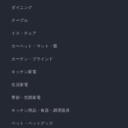
濯できてお手入れ簡単 瞬間避暑地 くしゅくしゅケ
ダイニング
ット H 瞬間避暑地 くしゅくしゅケット S 瞬間避
テーブル
暑地 くしゅくしゅケット SD...
イス・チェア
カーペット・マット・畳
カーテン・ブラインド
キッチン家電
生活家電
季節・空調家電
キッチン用品・食器・調理器具
ペット・ペットグッズ