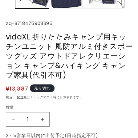
デ
ィ
ア
(1)
(2
SKU:
zq-8718475908395
を
開
vidaXL 折りたたみキャンプ用キッ
く
チンユニット 風防アルミ付きスポー
ツグッズ アウトドアレクリエーシ
ョン キャンプ&ハイキング キャン
プ家具(代引不可)
通
¥13,387
売り切れ
常
税込。
配送料
はチェックアウト時に計算されます。
価
数量
数
格
量
vidaXL
vidaXL
折
折
2～5営業日以内に出荷予定(日時指定不可)
り
り