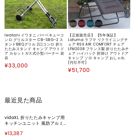
Iwatani イワタニ バーベキューコ
【正規販売店】 【5年保証】
ンロ グリルスター CB-SBG-2 ス
Lafuma ラフマ リクライニングチ
タンドBBQグリル 2口コンロ 折り
ェア RSX AIR COMFORT チェア
たたみスタンド キャンプ アウトド
LFM2038 フランス製 折りたたみチ
ア カセットガス式小型バーナー 岩
ェア ハイバック 肘掛け アウトドア
谷
キャンプ ソロ キャンプ おしゃれ
(代引不可)
通
¥33,000
通
¥51,700
常
常
価
価
格
格
最近見た商品
vidaXL 折りたたみキャンプ用
キッチンユニット 風防アルミ
付きスポーツグッズ アウトド
¥13,387
アレクリエーション キャンプ