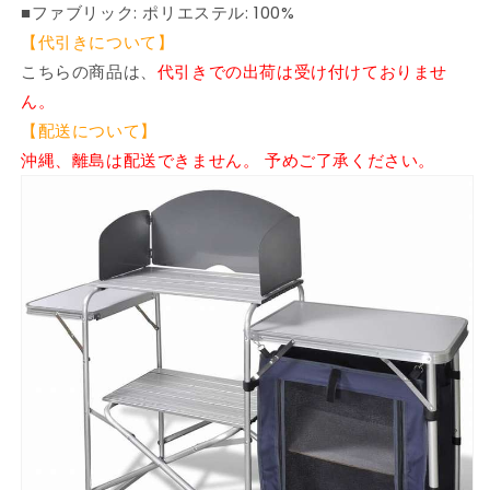
■ファブリック: ポリエステル: 100%
リ
リ
エ
エ
【代引きについて】
ー
ー
こちらの商品は、
代引きでの出荷は受け付けておりませ
シ
シ
ん。
ョ
ョ
【配送について】
ン
ン
沖縄、離島は配送できません。 予めご了承ください。
キ
キ
ャ
ャ
ン
ン
プ
プ
&amp;
&amp;
ハ
ハ
イ
イ
キ
キ
ン
ン
グ
グ
キ
キ
ャ
ャ
ン
ン