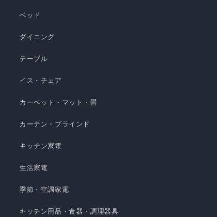
ゅレーヨン生地 ・春先～秋頃まで長く使える ・抗
ベッド
菌・防臭・防ダニの清潔仕様 ・ご家庭で気軽に洗
濯できてお手入れ簡単 瞬間避暑地 くしゅくしゅケ
ダイニング
ット H 瞬間避暑地 くしゅくしゅケット S 瞬間避
テーブル
暑地 くしゅくしゅケット SD...
イス・チェア
カーペット・マット・畳
カーテン・ブラインド
キッチン家電
生活家電
季節・空調家電
キッチン用品・食器・調理器具