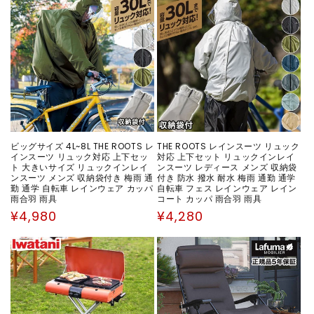
ビッグサイズ 4L~8L THE ROOTS レ
THE ROOTS レインスーツ リュック
インスーツ リュック対応 上下セッ
対応 上下セット リュックインレイ
ト 大きいサイズ リュックインレイ
ンスーツ レディース メンズ 収納袋
ンスーツ メンズ 収納袋付き 梅雨 通
付き 防水 撥水 耐水 梅雨 通勤 通学
勤 通学 自転車 レインウェア カッパ
自転車 フェス レインウェア レイン
雨合羽 雨具
コート カッパ 雨合羽 雨具
通
通
¥4,980
¥4,280
常
常
価
価
格
格