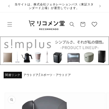
コンテ
ウ
当サイトは、株式会社ジェネレーションパス（東証スタ
ンツに
ンダード上場）が運営しています。
ィ
進む
ッ
カ
シ
ー
ュ
ト
リ
ス
ト
関連リンク
アウトドア
スポーツ・アウトドア
/
商品情
報にス
キップ