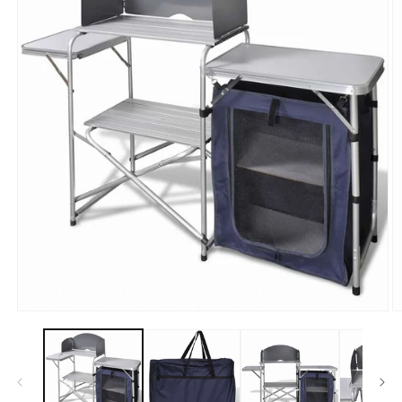
モ
ー
ダ
ル
で
メ