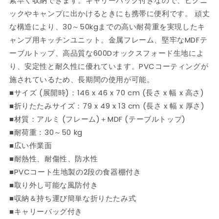
素早く収納できます。キャリーバッグ付きなので、ピクニ
ア
ア
ックやキャンプに出かけるときにも携帯に便利です。 頑丈
ル
ル
ミ
ミ
な構造により、30～50kgまでの高い耐荷重を実現したキ
付
付
ャンプ用キッチンユニット。金属フレーム、堅牢なMDFテ
き
き
ーブルトップ、高品質な600Dオックスフォード生地によ
ス
ス
り、安定性と耐久性に優れています。PVCコーティングが
ポ
ポ
施されているため、長期間の使用が可能。
ー
ー
■サイズ (展開時)：146 x 46 x 70 cm (長さ x 幅 x 高さ)
ツ
ツ
■折りたたみサイズ：79 x 49 x 13 cm (長さ x 幅 x 厚さ)
グ
グ
■材質：アルミ (フレーム)＋MDF (テーブルトップ)
ッ
ッ
ズ
ズ
■耐荷重：30～50 kg
ア
ア
■広い作業面
ウ
ウ
■耐熱性、耐傷性、防水性
ト
ト
■PVCコート生地製の2段の食器棚付き
ド
ド
■取り外し可能な風防付き
ア
ア
■収納＆持ち運び簡単な折りたたみ式
レ
レ
■キャリーバッグ付き
ク
ク