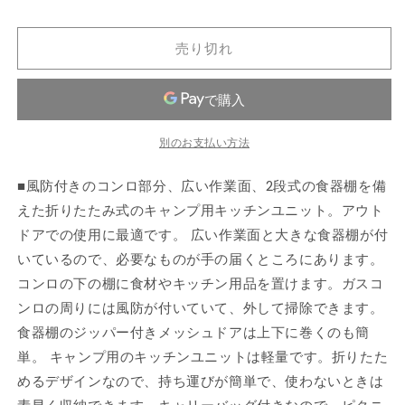
た
た
た
た
売り切れ
み
み
キ
キ
ャ
ャ
ン
ン
別のお支払い方法
プ
プ
用
用
■風防付きのコンロ部分、広い作業面、2段式の食器棚を備
キ
キ
えた折りたたみ式のキャンプ用キッチンユニット。アウト
ッ
ッ
ドアでの使用に最適です。 広い作業面と大きな食器棚が付
チ
チ
ン
ン
いているので、必要なものが手の届くところにあります。
ユ
ユ
コンロの下の棚に食材やキッチン用品を置けます。ガスコ
ニ
ニ
ンロの周りには風防が付いていて、外して掃除できます。
ッ
ッ
食器棚のジッパー付きメッシュドアは上下に巻くのも簡
ト
ト
単。 キャンプ用のキッチンユニットは軽量です。折りたた
風
風
めるデザインなので、持ち運びが簡単で、使わないときは
防
防