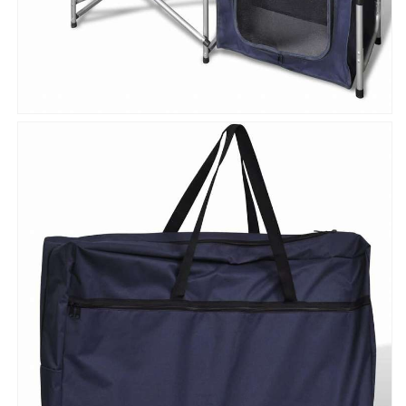
プ
プ
家
家
具
具
(代
(代
引
引
不
不
可)
可)
の
の
数
数
量
量
を
を
減
増
ら
や
す
す