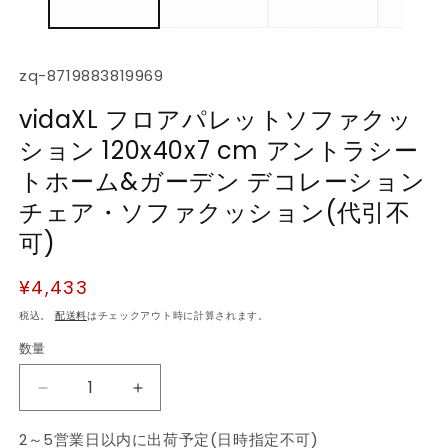
デ
ィ
ア
(1)
(2
SKU:
zq-8719883819969
を
開
vidaXL フロアパレットソファクッ
く
ション 120x40x7 cm アントラシー
トホーム&ガーデン デコレーション
チェア・ソファクッション(代引不
可)
通
¥4,433
常
税込。
配送料
はチェックアウト時に計算されます。
価
数量
数
格
量
vidaXL
vidaXL
フ
フ
2～5営業日以内に出荷予定(日時指定不可)
ロ
ロ