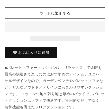
ア
ア
パ
パ
カートに追加する
レ
レ
ッ
ッ
ト
ト
ソ
ソ
フ
フ
ァ
ァ
ク
ク
お気に入りに追加
ッ
ッ
シ
シ
■パレットソファークッションは、リラックスして余暇を
ョ
ョ
最高の快適さで楽しむのにおすすめのアイテム。ユニバー
ン
ン
120x40x7
120x40x7
サルデザインなので、ガーデンベンチやパレットソファな
cm
cm
ど、どんなアウトドアデザインにも合わせやすいクッショ
ア
ア
ンです。 コットン生地の張り地と厚めのパッドで、パレッ
ン
ン
トクッションはソフトで快適です。実用的なだけでなく、
ト
ト
装飾機能も備えたフロアクッションです。
ラ
ラ