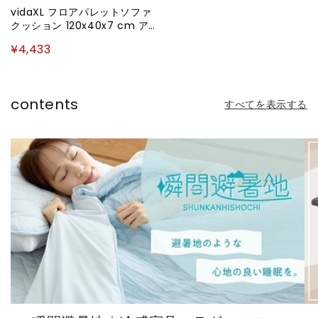
vidaXL フロアパレットソファ
クッション 120x40x7 cm ア
ントラシートホーム&ガーデン
¥4,433
デコレーション チェア・ソフ
ァクッション(代引不可)
contents
すべてを表示する