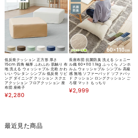
格
格
低反発クッション 正方形 厚さ
長座布団 抗菌防臭 洗える シェニー
15cm 四角 極厚 ふわふわ 肌触り 布
ル織 60×110 1.1kg ふっくら ノンホ
地 洗える ウォッシャブル 北欧 かわ
ルム ウォッシャブル シンプル 高級
いい ウレタン シンプル 低反発 リビ
感 無地 ソファーパッド ソファパッ
ング ダイニング クッション スクエ
ド クッション ロングクッション ご
アクッション フロアクッション 座
ろ寝 マット もっちり
布団 座椅子
通
¥2,999
通
¥2,280
常
常
価
価
格
格
最近見た商品