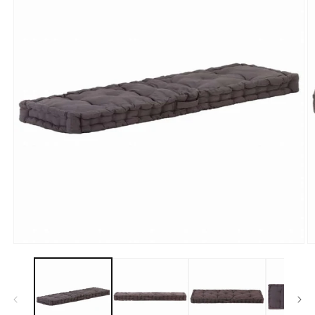
モ
ー
ダ
ル
で
メ