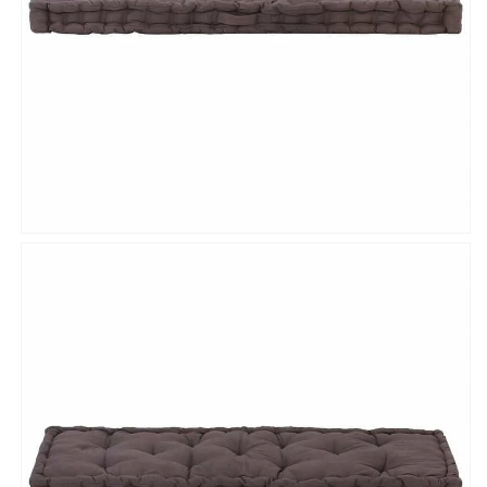
減
増
ら
や
す
す