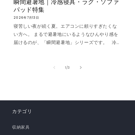
瞬間避暑地｜冷感寝具・ラグ・ソファ
パッド特集
2026年7月13日
寝苦しい夜が続く夏。エアコンに頼りすぎたくな
い方へ。 まるで避暑地にいるようなひんやり感を
届けるのが、「瞬間避暑地」シリーズです。 冷
感値は業界トップクラスの0.535❄️ ただ冷たいだ
けでなく、肌に触れた瞬間に心まで涼しくなるよ
うな“ずっと触れていたくなる冷たさ”を実現しま
の
1
/
3
した。 強冷感ニット生地を使用した多彩なライン
ナップで、お部屋を爽やかに演出。「瞬間避暑
地」シリーズで、この夏を快適に乗り切りましょ
う！✨ ❄️強冷感リバーシブルケット ❄️強冷感リバ
ーシブル敷きパッド ❄️強冷感枕パッド ❄️強冷感抱
カテゴリ
き枕 ❄️強冷感3層ごろ寝マット ❄️強冷感ソファーパ
ッド ❄️強冷感極厚ラグ 🍃【New!!】通年使えるレ
収納家具
ーヨンシリーズが新登場！ ❄️強冷感リバーシブル