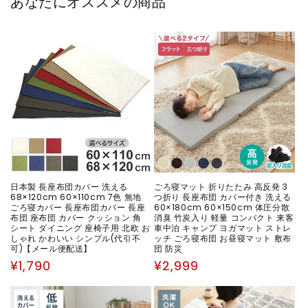
あなたにオススメの商品
日本製 長座布団カバー 洗える
ごろ寝マット 折りたたみ 高反発 3
68×120cm 60×110cm 7色 無地
つ折り 長座布団 カバー付き 洗える
ごろ寝カバー 長座布団カバー 長座
60×180cm 60×150cm 体圧分散
布団 座布団 カバー クッション 角
消臭 竹炭入り 軽量 コンパクト 来客
シート ダイニング 座椅子用 北欧 お
車中泊 キャンプ ヨガマット ストレ
しゃれ かわいい シンプル(代引不
ッチ ごろ寝布団 お昼寝マット 敷布
可)【メール便配送】
団 防災
通
通
¥1,790
¥2,999
常
常
価
価