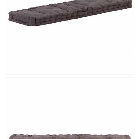
チ
チ
ェ
ェ
ア・
ア・
ソ
ソ
フ
フ
ァ
ァ
ク
ク
ッ
ッ
シ
シ
ョ
ョ
ン
ン
(代
(代
引
引
不
不
可)
可)
の
の
数
数
量
量
を
を