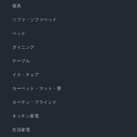
ケット ・選べる4サイズ(ハーフ/シングル/セミダ
寝具
ブル/ダブル) ・冷感生地とレーヨン生地のリバー
ソファ・ソファベッド
シブル仕様 ・柔らかくてとろっとしたくしゅくし
ゅレーヨン生地 ・春先～秋頃まで長く使える ・抗
ベッド
菌・防臭・防ダニの清潔仕様 ・ご家庭で気軽に洗
濯できてお手入れ簡単 瞬間避暑地 くしゅくしゅケ
ダイニング
ット H 瞬間避暑地 くしゅくしゅケット S 瞬間避
テーブル
暑地 くしゅくしゅケット SD...
イス・チェア
カーペット・マット・畳
カーテン・ブラインド
キッチン家電
生活家電