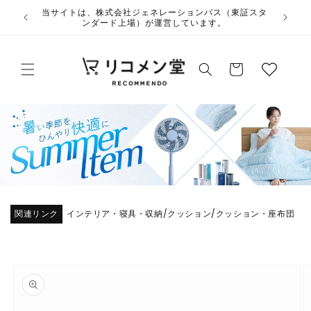
コンテ
ウ
当サイトは、株式会社ジェネレーションパス（東証スタ
ンツに
ンダード上場）が運営しています。
ィ
進む
ッ
カ
シ
ー
ュ
ト
リ
ス
ト
関連リンク
インテリア・寝具・収納
クッション
クッション・座布団
/
/
商品情
報にス
キップ