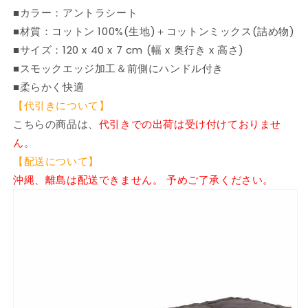
■カラー：アントラシート
シ
シ
■材質：コットン 100%(生地)＋コットンミックス(詰め物)
ー
ー
ト
ト
■サイズ：120 x 40 x 7 cm (幅 x 奥行き x 高さ)
ホ
ホ
■スモックエッジ加工＆前側にハンドル付き
ー
ー
■柔らかく快適
ム
ム
【代引きについて】
&amp;
&amp;
こちらの商品は、
代引きでの出荷は受け付けておりませ
ガ
ガ
ん。
ー
ー
【配送について】
デ
デ
ン
ン
沖縄、離島は配送できません。 予めご了承ください。
デ
デ
コ
コ
レ
レ
ー
ー
シ
シ
ョ
ョ
ン
ン