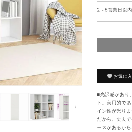
ブ
2～5営業日以
ッ
ク
キ
ャ
ビ
ネ
ッ
ト
ホ
ワ
お気に
イ
ト
■光沢感があり
98x29x97,
エ
ト。実用的であ
ン
イン性が光りま
ジ
だから、丈夫で
ニ
ースがあるから
ア