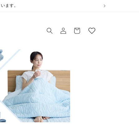
ウ
ています。
ィ
ロ
ッ
カ
グ
シ
ー
イ
ュ
ト
ン
リ
ス
ト