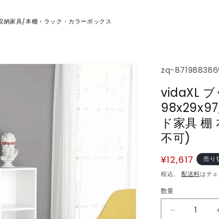
収納家具
本棚・ラック・カラーボックス
/
SKU:
zq-871988386
vidaX
98x29x
ド家具 棚
不可)
通
¥12,617
売り
常
税込。
配送料
はチェ
価
数量
数
格
量
vidaXL