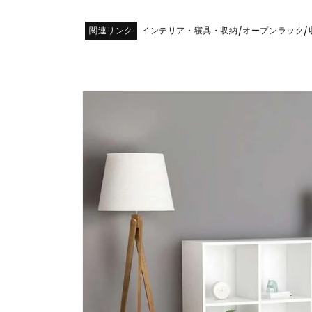
関連リンク
インテリア・寝具・収納
オープンラック
/
/
商品情
報にス
キップ