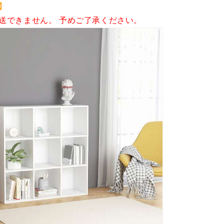
(代
】
引
送できません。 予めご了承ください。
不
可)
の
数
量
を
増
や
す