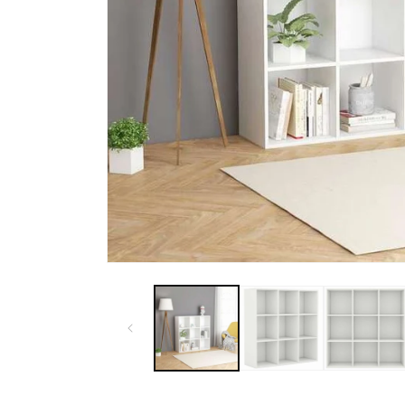
モ
ー
ダ
ル
で
メ
デ
ィ
ア