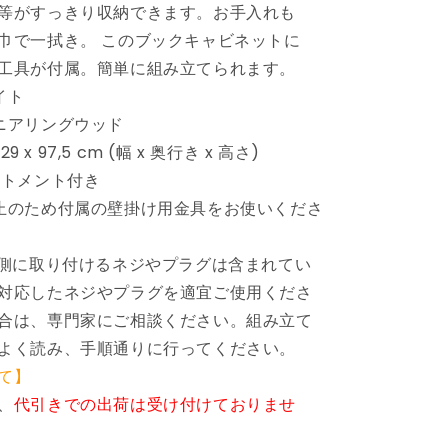
等がすっきり収納できます。お手入れも
リ
巾で一拭き。 このブックキャビネットに
ン
グ
工具が付属。簡単に組み立てられます。
ウ
イト
ッ
ニアリングウッド
ド
29 x 97,5 cm (幅 x 奥行き x 高さ)
家
ートメント付き
具
止のため付属の壁掛け用金具をお使いくださ
棚
本
棚・
内側に取り付けるネジやプラグは含まれてい
オ
対応したネジやプラグを適宜ご使用くださ
ー
合は、専門家にご相談ください。組み立て
プ
よく読み、手順通りに行ってください。
ン
て】
ラ
ッ
、
代引きでの出荷は受け付けておりませ
ク