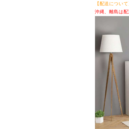
(代
【配送について
引
沖縄、離島は配
不
可)
の
数
量
を
減
ら
す