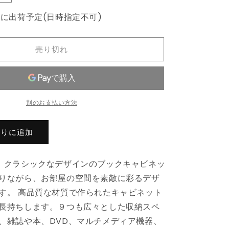
ブ
内に出荷予定(日時指定不可)
ッ
ク
キ
売り切れ
ャ
ビ
ネ
ッ
別のお支払い方法
ト
ホ
ワ
入りに追加
イ
ト
、クラシックなデザインのブックキャビネッ
5cm
98x29x97,5cm
エ
りながら、お部屋の空間を素敵に彩るデザ
ン
す。 高品質な材質で作られたキャビネット
ジ
長持ちします。９つも広々とした収納スペ
ニ
、雑誌や本、DVD、マルチメディア機器、
ア