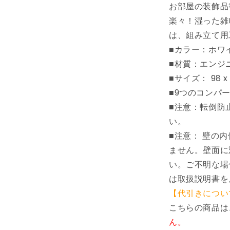
お部屋の装飾品
リ
楽々！湿った雑
ン
グ
は、組み立て用
ウ
■カラー：ホワ
ッ
■材質：エンジ
ド
■サイズ： 98 x 
家
■9つのコンパ
具
■注意：転倒防
棚
本
い。
棚・
■注意： 壁の
オ
ません。壁面に
ー
い。ご不明な場
プ
は取扱説明書を
ン
【代引きについ
ラ
ッ
こちらの商品は
ク
ん。