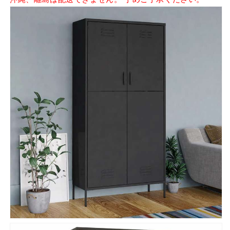
の
の
数
数
量
量
を
を
減
増
ら
や
す
す