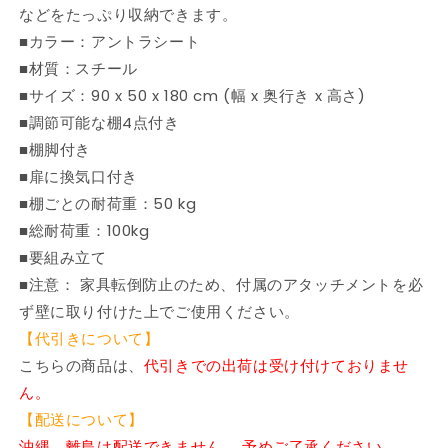
などをたっぷり収納できます。
ビ
ビ
ネ
ネ
■カラー：アントラシート
ッ
ッ
■材質：スチール
ト
ト
■サイズ：90 x 50 x 180 cm (幅 x 奥行き x 高さ)
&amp;
&amp;
■調節可能な棚4点付き
収
収
■棚脚付き
納
納
■扉に換気口付き
戸
戸
■棚ごとの耐荷重：50 kg
棚・
棚・
ワ
ワ
■総耐荷重：100kg
ー
ー
■要組み立て
ド
ド
■注意： 家具転倒防止のため、付属のアタッチメントを必
ロ
ロ
ず壁に取り付けた上でご使用ください。
ー
ー
【代引きについて】
ブ
ブ
こちらの商品は、
代引きでの出荷は受け付けておりませ
(代
(代
ん。
引
引
【配送について】
不
不
可)
可)
沖縄、離島は配送できません。 予めご了承ください。