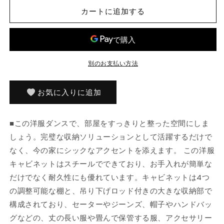
ン
ン
カートに追加する
ス
ス
ア
ア
ン
ン
ト
ト
別のお支払い方法
ラ
ラ
シ
シ
ー
ー
お気に入りに追加
ト
ト
90x50x180
90x50x180
■この洋服ダンスで、部屋をすっきりと整った空間にしま
cm
cm
ス
ス
しょう。完璧な収納ソリューションとして活躍するだけで
チ
チ
なく、今の家にシックなアクセントを添えます。 この洋服
ー
ー
キャビネットはスチールでできており、お手入れが簡単な
ル
ル
だけでなく耐久性にも優れています。キャビネットは4つ
家
家
の調整可能な棚と、吊り下げロッド付きの大きな収納部で
具
具
構成されており、セーターやジーンズ、帽子やハンドバッ
キ
キ
グなどの、丈の長い服や畳んで保管する服、アクセサリー
ャ
ャ