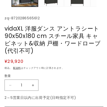
デ
ィ
ア
(1)
(2
SKU:
zq-8720286565612
を
開
vidaXL 洋服ダンス アントラシート
く
90x50x180 cm スチール家具 キャ
ビネット&収納 戸棚・ワードローブ
(代引不可)
通
¥29,920
常
税込。
配送料
はチェックアウト時に計算されます。
価
数量
数
格
量
vidaXL
vidaXL
洋
洋
2～5営業日以内に出荷予定(日時指定不可)
服
服
ダ
ダ