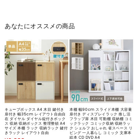
あなたにオススメの商品
キューブボックス A4 木目 鍵付き
本棚 幅90cm スライド本棚 大容量
扉付き 幅35cm レイアウト自由自
扉付き ディスプレイラック 推し活
在 ダイヤル ダイヤル錠付きボック
フラップ扉 木目 可動棚 収納棚 コミ
ス 収納 収納ボックス 整理整頓 A4
ックラック コミック収納 収納ラッ
サイズ 本棚 ラック 収納ラック 鍵付
ク シェルフ おしゃれ 省スペース リ
きラック レイアウト自由
ビング 一人暮らし コミック 文庫本
絵本 CD DVD A4