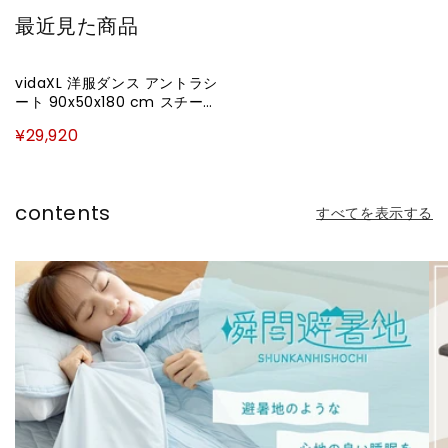
最近見た商品
vidaXL 洋服ダンス アントラシ
ート 90x50x180 cm スチール
家具 キャビネット&収納 戸
¥29,920
棚・ワードローブ(代引不可)
contents
すべてを表示する