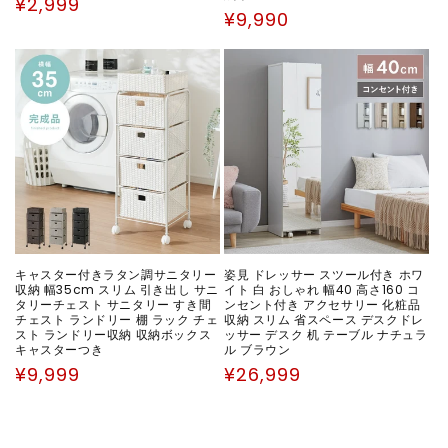
通
¥2,999
通
¥9,990
常
常
価
価
格
格
キャスター付きラタン調サニタリー
姿見 ドレッサー スツール付き ホワ
収納 幅35cm スリム 引き出し サニ
イト 白 おしゃれ 幅40 高さ160 コ
タリーチェスト サニタリー すき間
ンセント付き アクセサリー 化粧品
チェスト ランドリー 棚 ラック チェ
収納 スリム 省スペース デスクドレ
スト ランドリー収納 収納ボックス
ッサー デスク 机 テーブル ナチュラ
キャスターつき
ル ブラウン
通
通
¥9,999
¥26,999
常
常
価
価
格
格