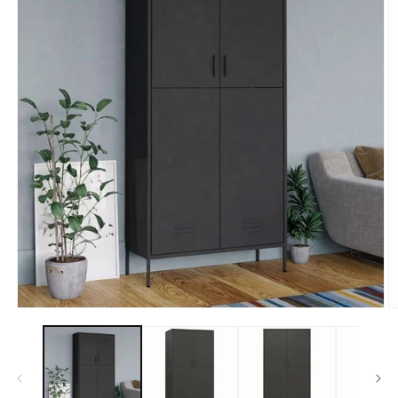
モ
ー
ダ
ル
で
メ