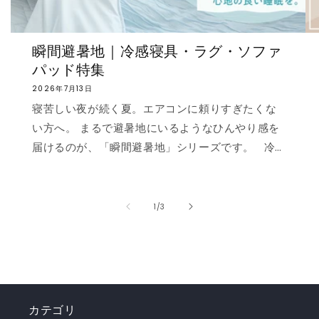
瞬間避暑地｜冷感寝具・ラグ・ソファ
パッド特集
2026年7月13日
寝苦しい夜が続く夏。エアコンに頼りすぎたくな
い方へ。 まるで避暑地にいるようなひんやり感を
届けるのが、「瞬間避暑地」シリーズです。 冷
感値は業界トップクラスの0.535❄️ ただ冷たいだ
けでなく、肌に触れた瞬間に心まで涼しくなるよ
うな“ずっと触れていたくなる冷たさ”を実現しま
の
1
/
3
した。 強冷感ニット生地を使用した多彩なライン
ナップで、お部屋を爽やかに演出。「瞬間避暑
地」シリーズで、この夏を快適に乗り切りましょ
う！✨ ❄️強冷感リバーシブルケット ❄️強冷感リバ
ーシブル敷きパッド ❄️強冷感枕パッド ❄️強冷感抱
カテゴリ