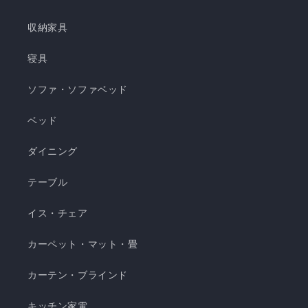
き枕 ❄️強冷感3層ごろ寝マット ❄️強冷感ソファーパ
ッド ❄️強冷感極厚ラグ 🍃【New!!】通年使えるレ
収納家具
ーヨンシリーズが新登場！ ❄️強冷感リバーシブル
ケット ・選べる4サイズ(ハーフ/シングル/セミダ
寝具
ブル/ダブル) ・冷感生地とレーヨン生地のリバー
ソファ・ソファベッド
シブル仕様 ・柔らかくてとろっとしたくしゅくし
ゅレーヨン生地 ・春先～秋頃まで長く使える ・抗
ベッド
菌・防臭・防ダニの清潔仕様 ・ご家庭で気軽に洗
濯できてお手入れ簡単 瞬間避暑地 くしゅくしゅケ
ダイニング
ット H 瞬間避暑地 くしゅくしゅケット S 瞬間避
テーブル
暑地 くしゅくしゅケット SD...
イス・チェア
カーペット・マット・畳
カーテン・ブラインド
キッチン家電