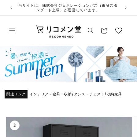
コンテ
ウ
ンツに
夏季休業のお知らせ
ィ
進む
ッ
カ
シ
ー
ュ
ト
リ
ス
ト
関連リンク
インテリア・寝具・収納
タンス・チェスト
収納家具
/
/
商品情
報にス
キップ