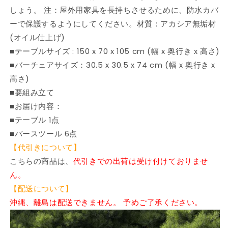
ア
ア
しょう。 注：屋外用家具を長持ちさせるために、防水カバ
ウ
ウ
ーで保護するようにしてください。材質：アカシア無垢材
ト
ト
(オイル仕上げ)
ド
ド
■テーブルサイズ : 150 x 70 x 105 cm (幅 x 奥行き x 高さ)
ア
ア
■バーチェアサイズ：30.5 x 30.5 x 74 cm (幅 x 奥行き x
家
家
高さ)
具
具
屋
屋
■要組み立て
外
外
■お届け内容：
家
家
■テーブル 1点
具
具
■バースツール 6点
セ
セ
【代引きについて】
ッ
ッ
こちらの商品は、
代引きでの出荷は受け付けておりませ
ト
ト
ん。
(代
(代
【配送について】
引
引
不
不
沖縄、離島は配送できません。 予めご了承ください。
可)
可)
の
の