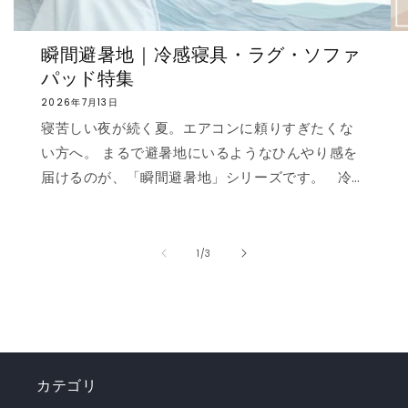
瞬間避暑地｜冷感寝具・ラグ・ソファ
パッド特集
2026年7月13日
寝苦しい夜が続く夏。エアコンに頼りすぎたくな
い方へ。 まるで避暑地にいるようなひんやり感を
届けるのが、「瞬間避暑地」シリーズです。 冷
感値は業界トップクラスの0.535❄️ ただ冷たいだ
けでなく、肌に触れた瞬間に心まで涼しくなるよ
うな“ずっと触れていたくなる冷たさ”を実現しま
の
1
/
3
した。 強冷感ニット生地を使用した多彩なライン
ナップで、お部屋を爽やかに演出。「瞬間避暑
地」シリーズで、この夏を快適に乗り切りましょ
う！✨ ❄️強冷感リバーシブルケット ❄️強冷感リバ
ーシブル敷きパッド ❄️強冷感枕パッド ❄️強冷感抱
カテゴリ
き枕 ❄️強冷感3層ごろ寝マット ❄️強冷感ソファーパ