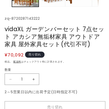
デ
ィ
ア
(1)
(2
SKU:
zq-8720287143222
を
開
vidaXL ガーデンバーセット 7点セッ
く
ト アカシア無垢材家具 アウトドア
家具 屋外家具セット(代引不可)
通
¥70,092
売り切れ
常
税込。
配送料
はチェックアウト時に計算されます。
価
数量
数
格
量
vidaXL
vidaXL
ガ
ガ
2～5営業日以内に出荷予定(日時指定不可)
ー
ー
デ
デ
ン
ン
売り切れ