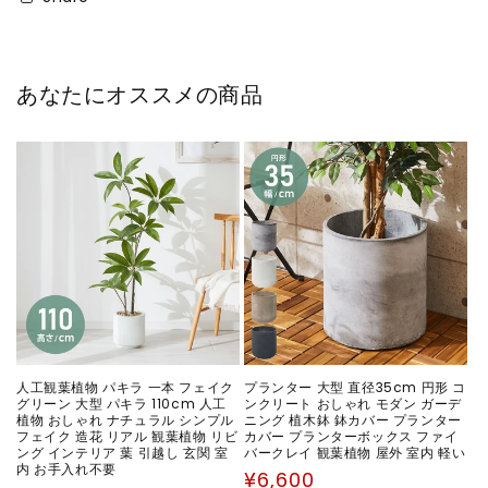
あなたにオススメの商品
人工観葉植物 パキラ 一本 フェイク
プランター 大型 直径35cm 円形 コ
グリーン 大型 パキラ 110cm 人工
ンクリート おしゃれ モダン ガーデ
植物 おしゃれ ナチュラル シンプル
ニング 植木鉢 鉢カバー プランター
フェイク 造花 リアル 観葉植物 リビ
カバー プランターボックス ファイ
ング インテリア 葉 引越し 玄関 室
バークレイ 観葉植物 屋外 室内 軽い
内 お手入れ不要
通
¥6,600