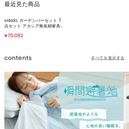
最近見た商品
vidaXL ガーデンバーセット 7
点セット アカシア無垢材家具
アウトドア家具 屋外家具セッ
¥70,092
ト(代引不可)
contents
すべてを表示する