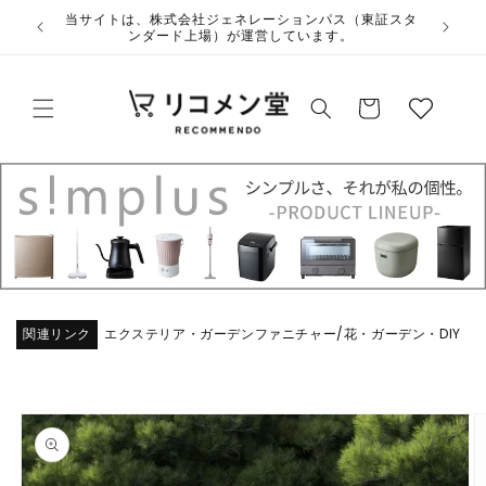
コンテ
ウ
当サイトは、株式会社ジェネレーションパス（東証スタ
ンツに
ンダード上場）が運営しています。
ィ
進む
ッ
カ
シ
ー
ュ
ト
リ
ス
ト
関連リンク
エクステリア・ガーデンファニチャー
花・ガーデン・DIY
/
商品情
報にス
キップ