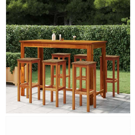
数
数
量
量
を
を
減
増
ら
や
す
す