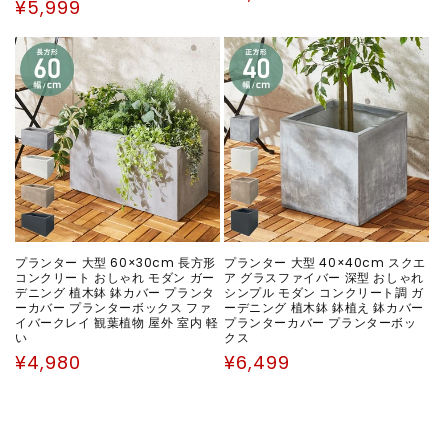
通
¥5,999
常
常
価
価
格
格
プランター 大型 60×30cm 長方形
プランター 大型 40×40cm スクエ
コンクリート おしゃれ モダン ガー
ア グラスファイバー 深型 おしゃれ
デニング 植木鉢 鉢カバー プランタ
シンプル モダン コンクリート調 ガ
ーカバー プランターボックス ファ
ーデニング 植木鉢 鉢植え 鉢カバー
イバークレイ 観葉植物 屋外 室内 軽
プランターカバー プランターボッ
い
クス
通
通
¥4,980
¥6,499
常
常
価
価
格
格