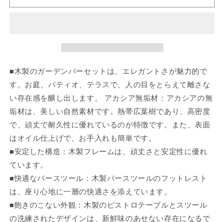
バ
バ
ー
ー
セ
セ
ッ
ッ
ト
ト
7
7
■木製のガーデンバーセットは、エレガントさが魅力的で
点
点
す。お庭、パティオ、テラスで、人の目をとらえて離さな
セ
セ
ッ
ッ
い存在感を醸し出します。 アカシア無垢材：アカシアの無
ト
ト
垢材は、美しい自然素材です。熱帯広葉樹であり、高密度
ア
ア
で、頑丈で耐久性に優れているのが特徴です。また、表面
カ
カ
はオイル仕上げで、お手入れも簡単です。
シ
シ
■安定した構造：木製フレームは、頑丈さと安定性に優れ
ア
ア
ています。
無
無
■快適なバースツール：木製バースツールのフットレスト
垢
垢
は、座り心地に一層の快適さを添えています。
材
材
家
家
■飽きのこない外観：木製のビストロテーブルとスツール
具
具
の洗練されたデザインは、新鮮味のあせない存在になるで