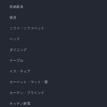
ッド ❄️強冷感極厚ラグ 🍃【New!!】通年使えるレ
収納家具
ーヨンシリーズが新登場！ ❄️強冷感リバーシブル
ケット ・選べる4サイズ(ハーフ/シングル/セミダ
寝具
ブル/ダブル) ・冷感生地とレーヨン生地のリバー
ソファ・ソファベッド
シブル仕様 ・柔らかくてとろっとしたくしゅくし
ゅレーヨン生地 ・春先～秋頃まで長く使える ・抗
ベッド
菌・防臭・防ダニの清潔仕様 ・ご家庭で気軽に洗
濯できてお手入れ簡単 瞬間避暑地 くしゅくしゅケ
ダイニング
ット H 瞬間避暑地 くしゅくしゅケット S 瞬間避
テーブル
暑地 くしゅくしゅケット SD...
イス・チェア
カーペット・マット・畳
カーテン・ブラインド
キッチン家電