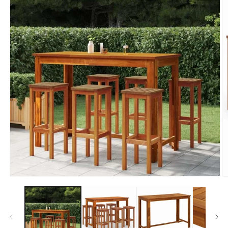
モ
ー
ダ
ル
で
メ