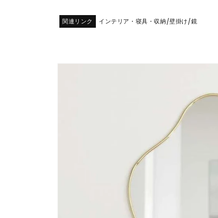
関連リンク
インテリア・寝具・収納
壁掛け
鏡
/
/
商品情
報にス
キップ