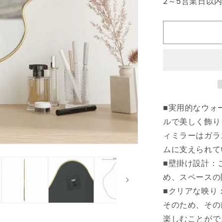
2～5営業日以
ォ
ー
ル
ミ
ラ
ー
ゴ
ー
ル
■実用的なウォ
ド
ルで美しく飾り
50x40cm
ホ
ィミラーはガラ
ー
ムに支えられて
ム
■壁掛け設計：
&amp;
め、スペースの
ガ
■クリアな映り
ー
デ
そのため、その
ン
楽しむことがで