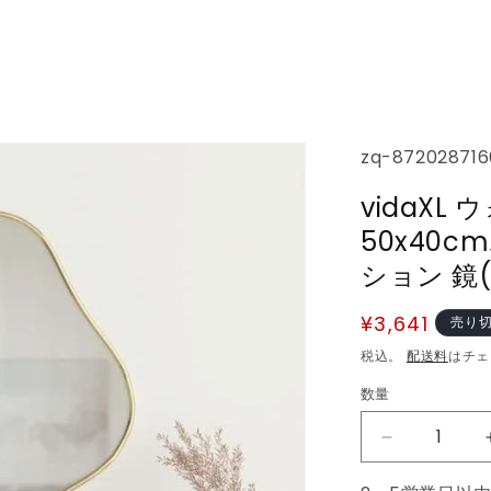
SKU:
zq-872028716
vidaXL
50x40
ション 鏡
通
¥3,641
売り
常
税込。
配送料
はチェ
価
数量
数
格
量
vidaXL
ウ