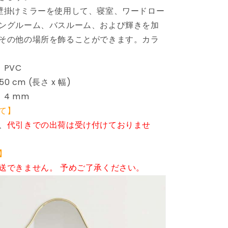
デ
壁掛けミラーを使用して、寝室、ワードロー
コ
ングルーム、バスルーム、および輝きを加
レ
その他の場所を飾ることができます。カラ
ー
シ
ョ
PVC
ン
0 cm (長さ x 幅)
鏡
4 mm
(代
て】
引
、
代引きでの出荷は受け付けておりませ
不
可)
の
】
数
送できません。 予めご了承ください。
量
を
増
や
す