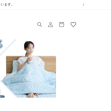
ウ
ています。
ィ
ロ
ッ
カ
グ
シ
ー
イ
ュ
ト
ン
リ
ス
ト