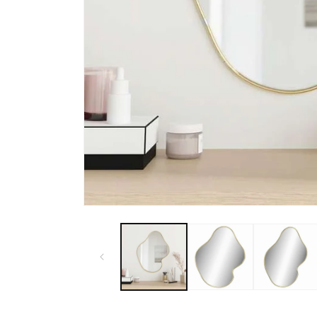
モ
ー
ダ
ル
で
メ
デ
ィ
ア