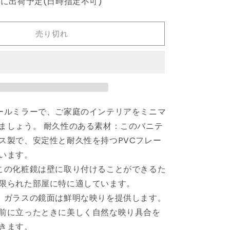
内に出荷予定(日時指定不可)
ォ
ー
ル
売り切れ
ミ
ラ
ー
ゴ
ー
ル
ールミラーで、ご家庭のインテリアをミニマ
ド
ましょう。 耐久性のある素材：このバニテ
50x40cm
ホ
ス製で、安定性と耐久性を持つPVCフレー
ー
います。
ム
この化粧鏡は壁に取り付けることができるた
&amp;
限られた部屋に特に適しています。
ガ
：ガラスの鏡面は鮮明な映りを提供します。
ー
デ
前に立ったときに美しく自然な映り具合を
ン
きます。