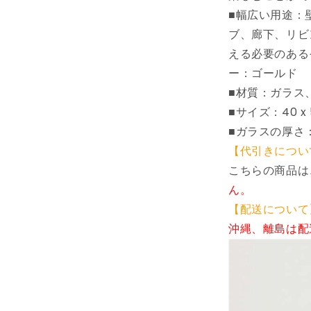
デ
■幅広い用途：
コ
ブ、廊下、リビ
レ
える必要のある
ー
ー：ゴールド
シ
ョ
■材質：ガラス、
ン
■サイズ：40 x 5
鏡
■ガラスの厚さ：
(代
【代引きについ
引
こちらの商品は
不
ん。
可)
の
【配送について
数
沖縄、離島は配
量
を
減
ら
す