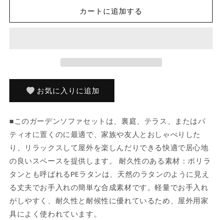
ン
ン
カートに追加する
ソ
ソ
フ
フ
ァ
ァ
9
9
点
点
セ
セ
ッ
ッ
お気に入りに追加
ト
ト
ク
ク
■このガーデンソファセットは、裏庭、テラス、またはパ
ッ
ッ
ティオに置くのに最適で、家族や友人とおしゃべりした
シ
シ
ョ
ョ
り、リラックスして屋外を楽しんだりできる快適で居心地
ン
ン
の良いスペースを提供します。 耐久性のある素材：ポリラ
付
付
タンとも呼ばれるPEラタンは、天然のラタンのように見え
き
き
る丈夫でお手入れの簡単な合成素材です。軽量でお手入れ
ポ
ポ
がしやすく、耐久性と耐候性に優れているため、屋外用家
リ
リ
具によく使われています。
ラ
ラ