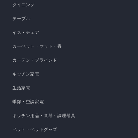
濯できてお手入れ簡単 瞬間避暑地 くしゅくしゅケ
ダイニング
ット H 瞬間避暑地 くしゅくしゅケット S 瞬間避
テーブル
暑地 くしゅくしゅケット SD...
イス・チェア
カーペット・マット・畳
カーテン・ブラインド
キッチン家電
生活家電
季節・空調家電
キッチン用品・食器・調理器具
ペット・ペットグッズ