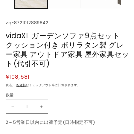
デ
ィ
ア
(1)
(2
SKU:
zq-8721012889842
を
開
vidaXL ガーデンソファ9点セット
く
クッション付き ポリラタン製 グレ
ー家具 アウトドア家具 屋外家具セッ
ト(代引不可)
通
¥108,581
常
税込。
配送料
はチェックアウト時に計算されます。
価
数量
数
格
量
vidaXL
vidaXL
ガ
ガ
2～5営業日以内に出荷予定(日時指定不可)
ー
ー
デ
デ