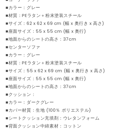
具
具
■カラー：グレー
セ
セ
ッ
ッ
■材質：PEラタン＋粉末塗装スチール
ト
ト
■サイズ：62 x 62 x 69 cm (幅 x 奥行き x 高さ)
(代
(代
■座面サイズ：55 x 55 cm (幅 x 奥行)
引
引
■地面からのシートの高さ：37cm
不
不
■センターソファ
可)
可)
■カラー：グレー
の
の
■材質：PEラタン＋粉末塗装スチール
数
数
■サイズ：55 x 62 x 69 cm (幅 x 奥行き x 高さ)
量
量
を
を
■座面サイズ：55 x 55 cm (幅 x 奥行)
減
増
■地面からのシートの高さ：37cm
ら
や
■クッション：
す
す
■カラー：ダークグレー
■カバー材質：生地 (100％ ポリエステル)
■シートクッション充填剤：ウレタンフォーム
■背面クッション中綿素材：コットン