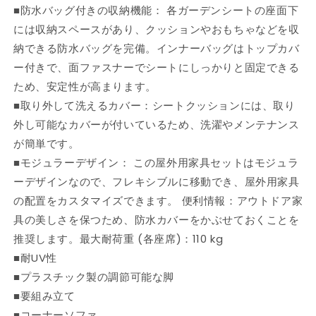
■防水バッグ付きの収納機能： 各ガーデンシートの座面下
タ
タ
には収納スペースがあり、クッションやおもちゃなどを収
ン
ン
製
製
納できる防水バッグを完備。インナーバッグはトップカバ
グ
グ
ー付きで、面ファスナーでシートにしっかりと固定できる
レ
レ
ため、安定性が高まります。
ー
ー
■取り外して洗えるカバー：シートクッションには、取り
家
家
外し可能なカバーが付いているため、洗濯やメンテナンス
具
具
が簡単です。
ア
ア
■モジュラーデザイン： この屋外用家具セットはモジュラ
ウ
ウ
ーデザインなので、フレキシブルに移動でき、屋外用家具
ト
ト
ド
ド
の配置をカスタマイズできます。 便利情報：アウトドア家
ア
ア
具の美しさを保つため、防水カバーをかぶせておくことを
家
家
推奨します。最大耐荷重 (各座席)：110 kg
具
具
■耐UV性
屋
屋
■プラスチック製の調節可能な脚
外
外
■要組み立て
家
家
■コーナーソファ