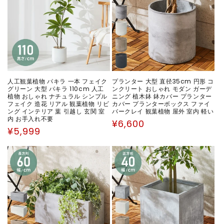
人工観葉植物 パキラ 一本 フェイク
プランター 大型 直径35cm 円形 コ
グリーン 大型 パキラ 110cm 人工
ンクリート おしゃれ モダン ガーデ
植物 おしゃれ ナチュラル シンプル
ニング 植木鉢 鉢カバー プランター
フェイク 造花 リアル 観葉植物 リビ
カバー プランターボックス ファイ
ング インテリア 葉 引越し 玄関 室
バークレイ 観葉植物 屋外 室内 軽い
内 お手入れ不要
通
¥6,600
通
¥5,999
常
常
価
価
格
格