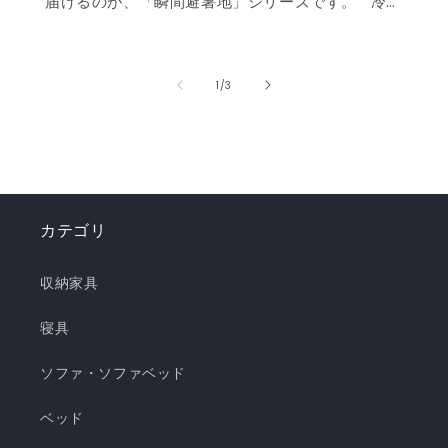
届けるのが、「瞬間避暑地」シリーズです。 冷
感値は業界トップクラスの0.535❄️ ただ冷たいだ
けでなく、肌に触れた瞬間に心まで涼しくなるよ
うな“ずっと触れていたくなる冷たさ”を実現しま
の
1
/
3
した。 強冷感ニット生地を使用した多彩なライン
ナップで、お部屋を爽やかに演出。「瞬間避暑
地」シリーズで、この夏を快適に乗り切りましょ
う！✨ ❄️強冷感リバーシブルケット ❄️強冷感リバ
ーシブル敷きパッド ❄️強冷感枕パッド ❄️強冷感抱
カテゴリ
き枕 ❄️強冷感3層ごろ寝マット ❄️強冷感ソファーパ
ッド ❄️強冷感極厚ラグ 🍃【New!!】通年使えるレ
収納家具
ーヨンシリーズが新登場！ ❄️強冷感リバーシブル
ケット ・選べる4サイズ(ハーフ/シングル/セミダ
寝具
ブル/ダブル) ・冷感生地とレーヨン生地のリバー
ソファ・ソファベッド
シブル仕様 ・柔らかくてとろっとしたくしゅくし
ゅレーヨン生地 ・春先～秋頃まで長く使える ・抗
ベッド
菌・防臭・防ダニの清潔仕様 ・ご家庭で気軽に洗