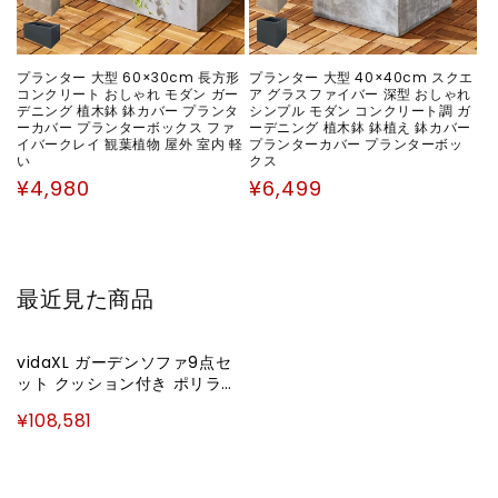
プランター 大型 60×30cm 長方形
プランター 大型 40×40cm スクエ
コンクリート おしゃれ モダン ガー
ア グラスファイバー 深型 おしゃれ
デニング 植木鉢 鉢カバー プランタ
シンプル モダン コンクリート調 ガ
ーカバー プランターボックス ファ
ーデニング 植木鉢 鉢植え 鉢カバー
イバークレイ 観葉植物 屋外 室内 軽
プランターカバー プランターボッ
い
クス
通
通
¥4,980
¥6,499
常
常
価
価
格
格
最近見た商品
vidaXL ガーデンソファ9点セ
ット クッション付き ポリラタ
ン製 グレー家具 アウトドア家
¥108,581
具 屋外家具セット(代引不可)