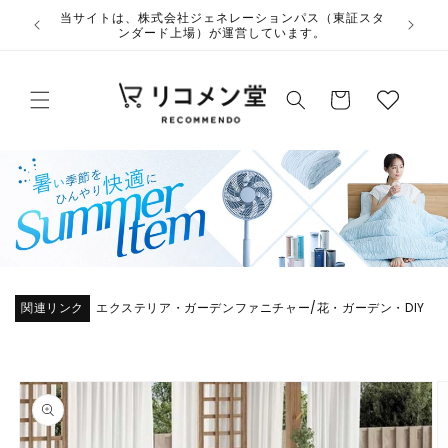
コンテ
ウ
当サイト
ンツに
夏季休業のお知らせ
ィ
進む
ッ
カ
シ
ー
ュ
ト
リ
ス
ト
関連リンク
エクステリア・ガーデンファニチャー
花・ガーデン・DIY
/
商品情
報にス
キップ