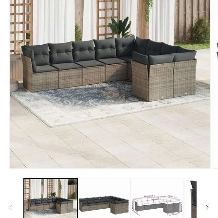
モ
ー
ダ
ル
で
メ