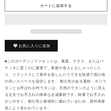
ン
ン
カートに追加する
ソ
ソ
フ
フ
ァ
ァ
9
9
点
点
セ
セ
ッ
ッ
お気に入りに追加
ト
ト
ク
ク
■このガーデンソファセットは、裏庭、テラス、またはパ
ッ
ッ
ティオに置くのに最適で、家族や友人とおしゃべりした
シ
シ
ョ
ョ
り、リラックスして屋外を楽しんだりできる快適で居心地
ン
ン
の良いスペースを提供します。 耐久性のある素材：ポリラ
付
付
タンとも呼ばれるPEラタンは、天然のラタンのように見え
き
き
る丈夫でお手入れの簡単な合成素材です。軽量でお手入れ
ポ
ポ
がしやすく、耐久性と耐候性に優れているため、屋外用家
リ
リ
具によく使われています。
ラ
ラ