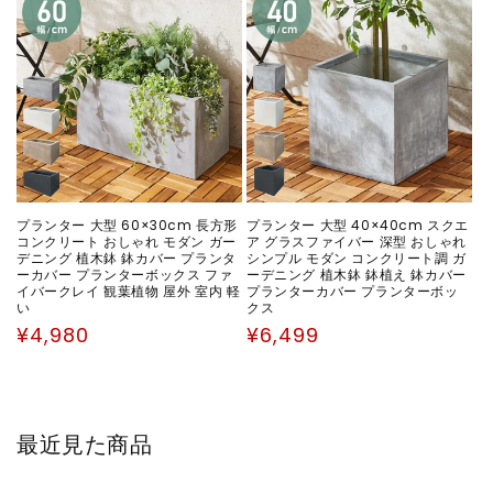
格
プランター 大型 60×30cm 長方形
プランター 大型 40×40cm スクエ
コンクリート おしゃれ モダン ガー
ア グラスファイバー 深型 おしゃれ
デニング 植木鉢 鉢カバー プランタ
シンプル モダン コンクリート調 ガ
ーカバー プランターボックス ファ
ーデニング 植木鉢 鉢植え 鉢カバー
イバークレイ 観葉植物 屋外 室内 軽
プランターカバー プランターボッ
い
クス
通
通
¥4,980
¥6,499
常
常
価
価
格
格
最近見た商品