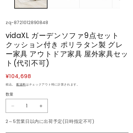
デ
ィ
ア
(1)
(2
SKU:
zq-8721012890848
を
開
vidaXL ガーデンソファ9点セット
く
クッション付き ポリラタン製 グレ
ー家具 アウトドア家具 屋外家具セッ
ト(代引不可)
通
¥104,698
常
税込。
配送料
はチェックアウト時に計算されます。
価
数量
数
格
量
vidaXL
vidaXL
ガ
ガ
2～5営業日以内に出荷予定(日時指定不可)
ー
ー
デ
デ