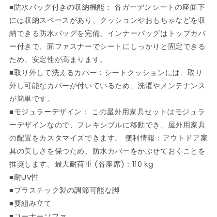
■防水バッグ付きの収納機能： 各ガーデンシートの座面下
タ
タ
には収納スペースがあり、クッションやおもちゃなどを収
ン
ン
製
製
納できる防水バッグを完備。インナーバッグはトップカバ
グ
グ
ー付きで、面ファスナーでシートにしっかりと固定できる
レ
レ
ため、安定性が高まります。
ー
ー
■取り外して洗えるカバー：シートクッションには、取り
家
家
外し可能なカバーが付いているため、洗濯やメンテナンス
具
具
が簡単です。
ア
ア
■モジュラーデザイン： この屋外用家具セットはモジュラ
ウ
ウ
ーデザインなので、フレキシブルに移動でき、屋外用家具
ト
ト
ド
ド
の配置をカスタマイズできます。 便利情報：アウトドア家
ア
ア
具の美しさを保つため、防水カバーをかぶせておくことを
家
家
推奨します。最大耐荷重 (各座席)：110 kg
具
具
■耐UV性
屋
屋
■プラスチック製の調節可能な脚
外
外
■要組み立て
家
家
■コーナーソファ