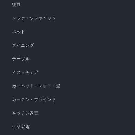
ケット ・選べる4サイズ(ハーフ/シングル/セミダ
寝具
ブル/ダブル) ・冷感生地とレーヨン生地のリバー
ソファ・ソファベッド
シブル仕様 ・柔らかくてとろっとしたくしゅくし
ゅレーヨン生地 ・春先～秋頃まで長く使える ・抗
ベッド
菌・防臭・防ダニの清潔仕様 ・ご家庭で気軽に洗
濯できてお手入れ簡単 瞬間避暑地 くしゅくしゅケ
ダイニング
ット H 瞬間避暑地 くしゅくしゅケット S 瞬間避
テーブル
暑地 くしゅくしゅケット SD...
イス・チェア
カーペット・マット・畳
カーテン・ブラインド
キッチン家電
生活家電