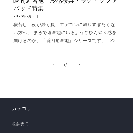
瞬間避暑地｜冷感寝具・ラグ・ソファ
パッド特集
2026年7月13日
寝苦しい夜が続く夏。エアコンに頼りすぎたくな
い方へ。 まるで避暑地にいるようなひんやり感を
届けるのが、「瞬間避暑地」シリーズです。 冷
感値は業界トップクラスの0.535❄️ ただ冷たいだ
けでなく、肌に触れた瞬間に心まで涼しくなるよ
うな“ずっと触れていたくなる冷たさ”を実現しま
の
1
/
3
した。 強冷感ニット生地を使用した多彩なライン
ナップで、お部屋を爽やかに演出。「瞬間避暑
地」シリーズで、この夏を快適に乗り切りましょ
う！✨ ❄️強冷感リバーシブルケット ❄️強冷感リバ
ーシブル敷きパッド ❄️強冷感枕パッド ❄️強冷感抱
カテゴリ
き枕 ❄️強冷感3層ごろ寝マット ❄️強冷感ソファーパ
ッド ❄️強冷感極厚ラグ 🍃【New!!】通年使えるレ
収納家具
ーヨンシリーズが新登場！ ❄️強冷感リバーシブル