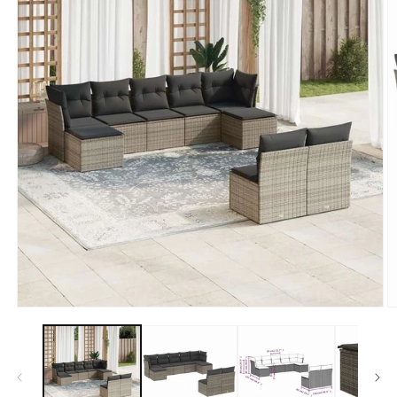
モ
ー
ダ
ル
で
メ