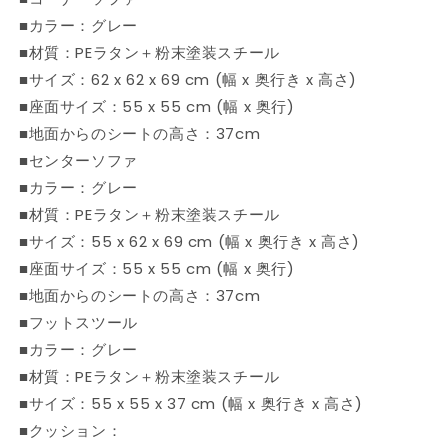
具
具
■カラー：グレー
セ
セ
ッ
ッ
■材質：PEラタン＋粉末塗装スチール
ト
ト
■サイズ：62 x 62 x 69 cm (幅 x 奥行き x 高さ)
(代
(代
■座面サイズ：55 x 55 cm (幅 x 奥行)
引
引
■地面からのシートの高さ：37cm
不
不
■センターソファ
可)
可)
■カラー：グレー
の
の
■材質：PEラタン＋粉末塗装スチール
数
数
■サイズ：55 x 62 x 69 cm (幅 x 奥行き x 高さ)
量
量
を
を
■座面サイズ：55 x 55 cm (幅 x 奥行)
減
増
■地面からのシートの高さ：37cm
ら
や
■フットスツール
す
す
■カラー：グレー
■材質：PEラタン＋粉末塗装スチール
■サイズ：55 x 55 x 37 cm (幅 x 奥行き x 高さ)
■クッション：