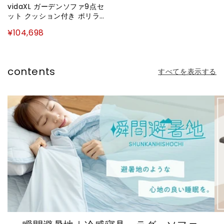
vidaXL ガーデンソファ9点セ
ット クッション付き ポリラタ
ン製 グレー家具 アウトドア家
¥104,698
具 屋外家具セット(代引不可)
contents
すべてを表示する