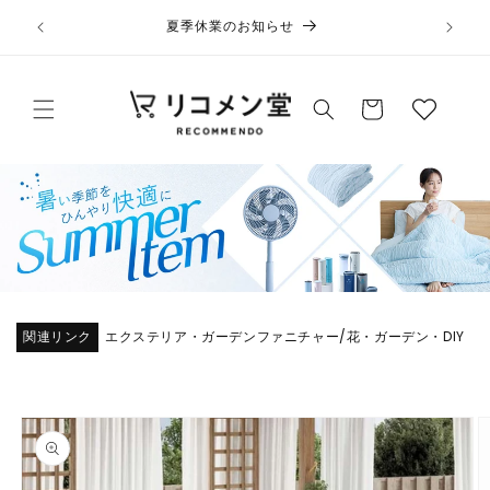
コンテ
ウ
当サイト
ンツに
夏季休業のお知らせ
ィ
進む
ッ
カ
シ
ー
ュ
ト
リ
ス
ト
関連リンク
エクステリア・ガーデンファニチャー
花・ガーデン・DIY
/
商品情
報にス
キップ