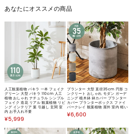
あなたにオススメの商品
人工観葉植物 パキラ 一本 フェイク
プランター 大型 直径35cm 円形 コ
グリーン 大型 パキラ 110cm 人工
ンクリート おしゃれ モダン ガーデ
植物 おしゃれ ナチュラル シンプル
ニング 植木鉢 鉢カバー プランター
フェイク 造花 リアル 観葉植物 リビ
カバー プランターボックス ファイ
ング インテリア 葉 引越し 玄関 室
バークレイ 観葉植物 屋外 室内 軽い
内 お手入れ不要
通
¥6,600
通
¥5,999
常
常
価
価
格