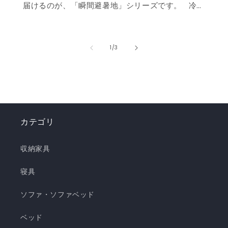
届けるのが、「瞬間避暑地」シリーズです。 冷
感値は業界トップクラスの0.535❄️ ただ冷たいだ
けでなく、肌に触れた瞬間に心まで涼しくなるよ
うな“ずっと触れていたくなる冷たさ”を実現しま
の
1
/
3
した。 強冷感ニット生地を使用した多彩なライン
ナップで、お部屋を爽やかに演出。「瞬間避暑
地」シリーズで、この夏を快適に乗り切りましょ
う！✨ ❄️強冷感リバーシブルケット ❄️強冷感リバ
ーシブル敷きパッド ❄️強冷感枕パッド ❄️強冷感抱
カテゴリ
き枕 ❄️強冷感3層ごろ寝マット ❄️強冷感ソファーパ
ッド ❄️強冷感極厚ラグ 🍃【New!!】通年使えるレ
収納家具
ーヨンシリーズが新登場！ ❄️強冷感リバーシブル
ケット ・選べる4サイズ(ハーフ/シングル/セミダ
寝具
ブル/ダブル) ・冷感生地とレーヨン生地のリバー
ソファ・ソファベッド
シブル仕様 ・柔らかくてとろっとしたくしゅくし
ゅレーヨン生地 ・春先～秋頃まで長く使える ・抗
ベッド
菌・防臭・防ダニの清潔仕様 ・ご家庭で気軽に洗