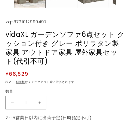
デ
ィ
ア
(1)
(2
SKU:
zq-8721012999497
を
開
vidaXL ガーデンソファ6点セット ク
く
ッション付き グレー ポリラタン製
家具 アウトドア家具 屋外家具セッ
ト(代引不可)
通
¥68,629
常
税込。
配送料
はチェックアウト時に計算されます。
価
数量
数
格
量
vidaXL
vidaXL
ガ
ガ
2～5営業日以内に出荷予定(日時指定不可)
ー
ー
デ
デ