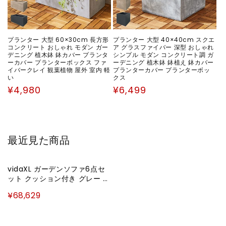
プランター 大型 60×30cm 長方形
プランター 大型 40×40cm スクエ
コンクリート おしゃれ モダン ガー
ア グラスファイバー 深型 おしゃれ
デニング 植木鉢 鉢カバー プランタ
シンプル モダン コンクリート調 ガ
ーカバー プランターボックス ファ
ーデニング 植木鉢 鉢植え 鉢カバー
イバークレイ 観葉植物 屋外 室内 軽
プランターカバー プランターボッ
い
クス
通
通
¥4,980
¥6,499
常
常
価
価
格
格
最近見た商品
vidaXL ガーデンソファ6点セ
ット クッション付き グレー ポ
リラタン製家具 アウトドア家
¥68,629
具 屋外家具セット(代引不可)