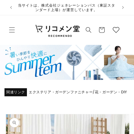
コンテ
ウ
当サイト
ンツに
夏季休業のお知らせ
ィ
進む
ッ
カ
シ
ー
ュ
ト
リ
ス
ト
関連リンク
エクステリア・ガーデンファニチャー
花・ガーデン・DIY
/
商品情
報にス
キップ