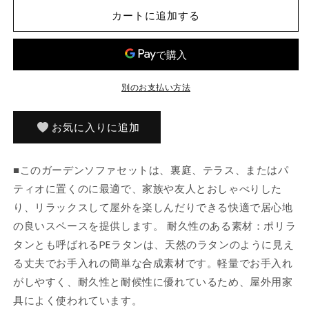
ン
ン
カートに追加する
ソ
ソ
フ
フ
ァ
ァ
6
6
別のお支払い方法
点
点
セ
セ
ッ
ッ
お気に入りに追加
ト
ト
ク
ク
■このガーデンソファセットは、裏庭、テラス、またはパ
ッ
ッ
ティオに置くのに最適で、家族や友人とおしゃべりした
シ
シ
ョ
ョ
り、リラックスして屋外を楽しんだりできる快適で居心地
ン
ン
の良いスペースを提供します。 耐久性のある素材：ポリラ
付
付
タンとも呼ばれるPEラタンは、天然のラタンのように見え
き
き
る丈夫でお手入れの簡単な合成素材です。軽量でお手入れ
グ
グ
がしやすく、耐久性と耐候性に優れているため、屋外用家
レ
レ
具によく使われています。
ー
ー