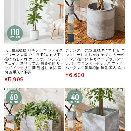
人工観葉植物 パキラ 一本 フェイク
プランター 大型 直径35cm 円形 コ
グリーン 大型 パキラ 110cm 人工
ンクリート おしゃれ モダン ガーデ
植物 おしゃれ ナチュラル シンプル
ニング 植木鉢 鉢カバー プランター
フェイク 造花 リアル 観葉植物 リビ
カバー プランターボックス ファイ
ング インテリア 葉 引越し 玄関 室
バークレイ 観葉植物 屋外 室内 軽い
内 お手入れ不要
通
¥6,600
通
¥5,999
常
常
価
価
格
格