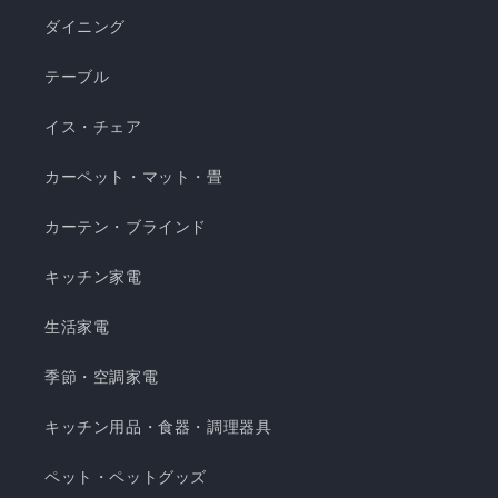
濯できてお手入れ簡単 瞬間避暑地 くしゅくしゅケ
ダイニング
ット H 瞬間避暑地 くしゅくしゅケット S 瞬間避
テーブル
暑地 くしゅくしゅケット SD...
イス・チェア
カーペット・マット・畳
カーテン・ブラインド
キッチン家電
生活家電
季節・空調家電
キッチン用品・食器・調理器具
ペット・ペットグッズ