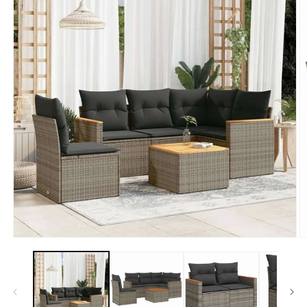
モ
ー
ダ
ル
で
メ