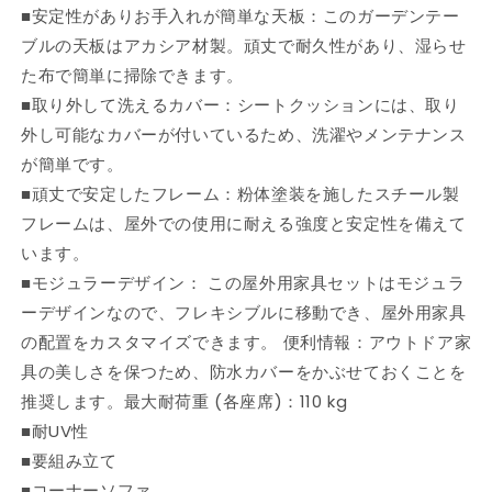
■安定性がありお手入れが簡単な天板：このガーデンテー
ポ
ポ
ブルの天板はアカシア材製。頑丈で耐久性があり、湿らせ
リ
リ
ラ
ラ
た布で簡単に掃除できます。
タ
タ
■取り外して洗えるカバー：シートクッションには、取り
ン
ン
外し可能なカバーが付いているため、洗濯やメンテナンス
製
製
が簡単です。
家
家
■頑丈で安定したフレーム：粉体塗装を施したスチール製
具
具
フレームは、屋外での使用に耐える強度と安定性を備えて
ア
ア
います。
ウ
ウ
■モジュラーデザイン： この屋外用家具セットはモジュラ
ト
ト
ド
ド
ーデザインなので、フレキシブルに移動でき、屋外用家具
ア
ア
の配置をカスタマイズできます。 便利情報：アウトドア家
家
家
具の美しさを保つため、防水カバーをかぶせておくことを
具
具
推奨します。最大耐荷重 (各座席)：110 kg
屋
屋
■耐UV性
外
外
■要組み立て
家
家
■コーナーソファ