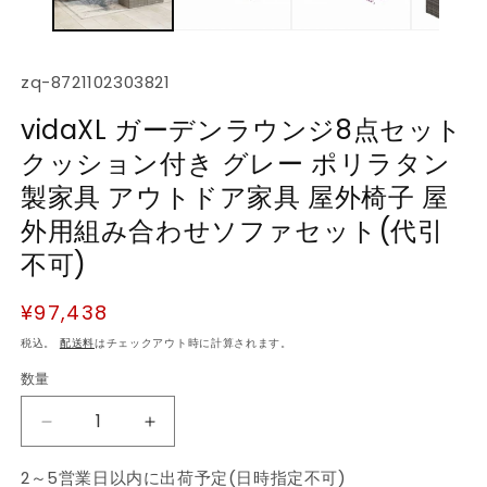
デ
ィ
ア
(1)
(2
SKU:
zq-8721102303821
を
開
vidaXL ガーデンラウンジ8点セット
く
クッション付き グレー ポリラタン
製家具 アウトドア家具 屋外椅子 屋
外用組み合わせソファセット(代引
不可)
通
¥97,438
常
税込。
配送料
はチェックアウト時に計算されます。
価
数量
数
格
量
vidaXL
vidaXL
ガ
ガ
2～5営業日以内に出荷予定(日時指定不可)
ー
ー