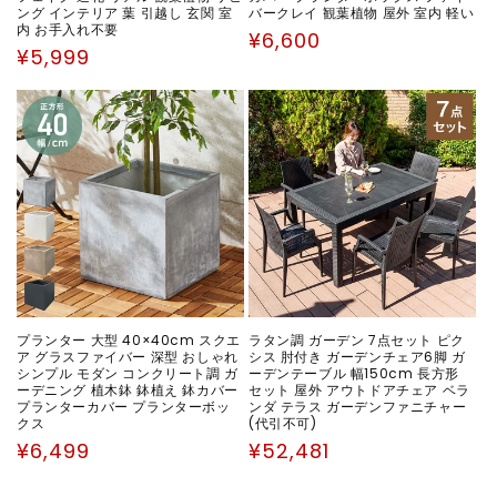
ング インテリア 葉 引越し 玄関 室
バークレイ 観葉植物 屋外 室内 軽い
内 お手入れ不要
通
¥6,600
通
¥5,999
常
常
価
価
格
格
プランター 大型 40×40cm スクエ
ラタン調 ガーデン 7点セット ピク
ア グラスファイバー 深型 おしゃれ
シス 肘付き ガーデンチェア6脚 ガ
シンプル モダン コンクリート調 ガ
ーデンテーブル 幅150cm 長方形
ーデニング 植木鉢 鉢植え 鉢カバー
セット 屋外 アウトドアチェア ベラ
プランターカバー プランターボッ
ンダ テラス ガーデンファニチャー
クス
(代引不可)
通
通
¥6,499
¥52,481
常
常