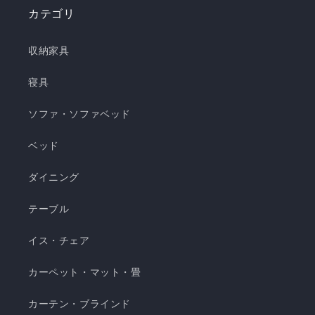
ーシブル敷きパッド ❄️強冷感枕パッド ❄️強冷感抱
カテゴリ
き枕 ❄️強冷感3層ごろ寝マット ❄️強冷感ソファーパ
ッド ❄️強冷感極厚ラグ 🍃【New!!】通年使えるレ
収納家具
ーヨンシリーズが新登場！ ❄️強冷感リバーシブル
ケット ・選べる4サイズ(ハーフ/シングル/セミダ
寝具
ブル/ダブル) ・冷感生地とレーヨン生地のリバー
ソファ・ソファベッド
シブル仕様 ・柔らかくてとろっとしたくしゅくし
ゅレーヨン生地 ・春先～秋頃まで長く使える ・抗
ベッド
菌・防臭・防ダニの清潔仕様 ・ご家庭で気軽に洗
濯できてお手入れ簡単 瞬間避暑地 くしゅくしゅケ
ダイニング
ット H 瞬間避暑地 くしゅくしゅケット S 瞬間避
テーブル
暑地 くしゅくしゅケット SD...
イス・チェア
カーペット・マット・畳
カーテン・ブラインド