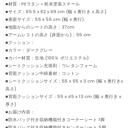
■材質：PEラタン＋粉末塗装スチール
不
不
■サイズ：65.5 x 62 x 69 cm (幅 x 奥行き x 高さ)
可)
可)
の
の
■座面サイズ：55 x 55 cm (幅 x 奥行)
数
数
■地面からのシートの高さ：37cm
量
量
■アームレストの高さ (床面から)：55 cm
を
を
■クッション：
減
増
■カラー：ダークグレー
ら
や
■カバー材質：生地 (100％ ポリエステル)
す
す
■シートクッション充填剤：ウレタンフォーム
■背面クッション中綿素材：コットン
■シートクッションサイズ：55 x 55 x 3 cm (幅 x 奥行きx
高さ)
■背面クッションサイズ：55 x 45 x 13 cm (幅 x 奥行き x
厚さ)
■お届け内容：
■防水バッグ付き収納機能付きコーナーシート 1脚
■防水バッグ付き収納機能付きセンターシート 5脚