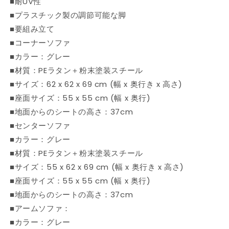
■耐UV性
外
外
■プラスチック製の調節可能な脚
椅
椅
■要組み立て
子
子
屋
屋
■コーナーソファ
外
外
■カラー：グレー
用
用
■材質：PEラタン＋粉末塗装スチール
組
組
■サイズ：62 x 62 x 69 cm (幅 x 奥行き x 高さ)
み
み
■座面サイズ：55 x 55 cm (幅 x 奥行)
合
合
■地面からのシートの高さ：37cm
わ
わ
■センターソファ
せ
せ
■カラー：グレー
ソ
ソ
フ
フ
■材質：PEラタン＋粉末塗装スチール
ァ
ァ
■サイズ：55 x 62 x 69 cm (幅 x 奥行き x 高さ)
セ
セ
■座面サイズ：55 x 55 cm (幅 x 奥行)
ッ
ッ
■地面からのシートの高さ：37cm
ト
ト
■アームソファ：
(代
(代
■カラー：グレー
引
引