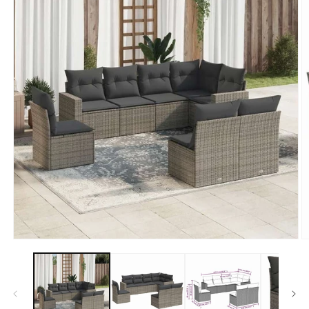
モ
ー
ダ
ル
で
メ