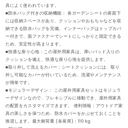
グ
グ
具によく使われています。
レ
レ
■防水バッグ付きの収納機能： 各ガーデンシートの座面下
ー
ー
には収納スペースがあり、クッションやおもちゃなどを収
ポ
ポ
リ
リ
納できる防水バッグを完備。インナーバッグはトップカバ
ラ
ラ
ー付きで、面ファスナーでシートにしっかりと固定できる
タ
タ
ため、安定性が高まります。
ン
ン
■快適な座り心地：この屋外用家具は、厚いパッド入りの
製
製
クッションを備え、快適な座り心地を提供します。
家
家
■取り外して洗えるカバー：シートクッションには、取り
具
具
外し可能なカバーが付いているため、洗濯やメンテナンス
ア
ア
が簡単です。
ウ
ウ
ト
ト
■モジュラーデザイン： この屋外用家具セットはモジュラ
ド
ド
ーデザインなので、フレキシブルに移動でき、屋外用家具
ア
ア
の配置をカスタマイズできます。 便利情報：アウトドア家
家
家
具の美しさを保つため、防水カバーをかぶせておくことを
具
具
推奨します。最大耐荷重 (各座席)：110 kg
屋
屋