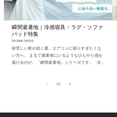
瞬間避暑地｜冷感寝具・ラグ・ソファ
パッド特集
2026年7月13日
寝苦しい夜が続く夏。エアコンに頼りすぎたくな
い方へ。 まるで避暑地にいるようなひんやり感を
届けるのが、「瞬間避暑地」シリーズです。 冷
感値は業界トップクラスの0.535❄️ ただ冷たいだ
けでなく、肌に触れた瞬間に心まで涼しくなるよ
うな“ずっと触れていたくなる冷たさ”を実現しま
の
1
/
3
した。 強冷感ニット生地を使用した多彩なライン
ナップで、お部屋を爽やかに演出。「瞬間避暑
地」シリーズで、この夏を快適に乗り切りましょ
う！✨ ❄️強冷感リバーシブルケット ❄️強冷感リバ