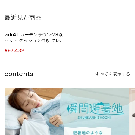
価
価
格
格
最近見た商品
vidaXL ガーデンラウンジ8点
セット クッション付き グレー
ポリラタン製家具 アウトドア
¥97,438
家具 屋外椅子 屋外用組み合わ
せソファセット(代引不可)
contents
すべてを表示する