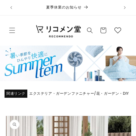
コンテ
ウ
当サイト
ンツに
夏季休業のお知らせ
ィ
進む
ッ
カ
シ
ー
ュ
ト
リ
ス
ト
関連リンク
エクステリア・ガーデンファニチャー
花・ガーデン・DIY
/
商品情
報にス
キップ