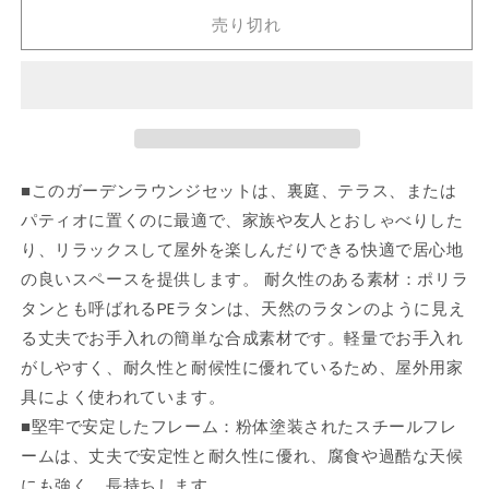
ン
ン
売り切れ
ラ
ラ
ウ
ウ
ン
ン
ジ
ジ
5
5
点
点
■このガーデンラウンジセットは、裏庭、テラス、または
セ
セ
パティオに置くのに最適で、家族や友人とおしゃべりした
ッ
ッ
ト
ト
り、リラックスして屋外を楽しんだりできる快適で居心地
ク
ク
の良いスペースを提供します。 耐久性のある素材：ポリラ
ッ
ッ
タンとも呼ばれるPEラタンは、天然のラタンのように見え
シ
シ
る丈夫でお手入れの簡単な合成素材です。軽量でお手入れ
ョ
ョ
がしやすく、耐久性と耐候性に優れているため、屋外用家
ン
ン
具によく使われています。
付
付
■堅牢で安定したフレーム：粉体塗装されたスチールフレ
き
き
ームは、丈夫で安定性と耐久性に優れ、腐食や過酷な天候
グ
グ
レ
レ
にも強く、長持ちします。