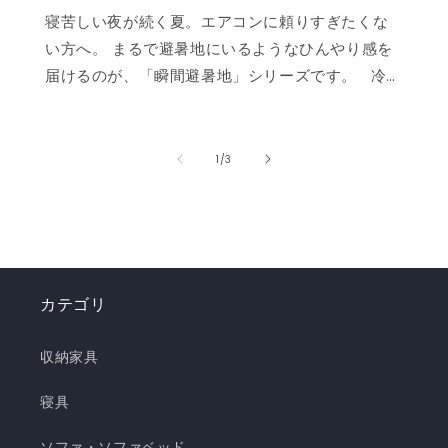
寝苦しい夜が続く夏。エアコンに頼りすぎたくな
い方へ。 まるで避暑地にいるようなひんやり感を
届けるのが、「瞬間避暑地」シリーズです。 冷
感値は業界トップクラスの0.535❄️ ただ冷たいだ
けでなく、肌に触れた瞬間に心まで涼しくなるよ
うな“ずっと触れていたくなる冷たさ”を実現しま
の
1
/
3
した。 強冷感ニット生地を使用した多彩なライン
ナップで、お部屋を爽やかに演出。「瞬間避暑
地」シリーズで、この夏を快適に乗り切りましょ
う！✨ ❄️強冷感リバーシブルケット ❄️強冷感リバ
ーシブル敷きパッド ❄️強冷感枕パッド ❄️強冷感抱
カテゴリ
き枕 ❄️強冷感3層ごろ寝マット ❄️強冷感ソファーパ
ッド ❄️強冷感極厚ラグ 🍃【New!!】通年使えるレ
収納家具
ーヨンシリーズが新登場！ ❄️強冷感リバーシブル
ケット ・選べる4サイズ(ハーフ/シングル/セミダ
寝具
ブル/ダブル) ・冷感生地とレーヨン生地のリバー
ソファ・ソファベッド