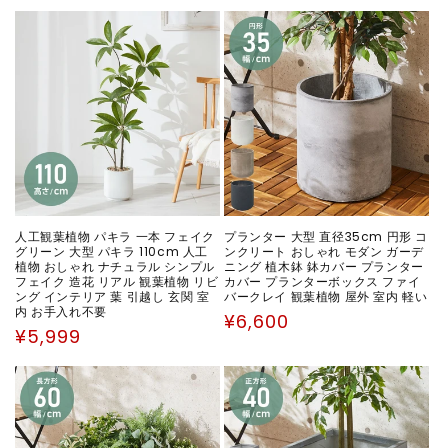
人工観葉植物 パキラ 一本 フェイク
プランター 大型 直径35cm 円形 コ
グリーン 大型 パキラ 110cm 人工
ンクリート おしゃれ モダン ガーデ
植物 おしゃれ ナチュラル シンプル
ニング 植木鉢 鉢カバー プランター
フェイク 造花 リアル 観葉植物 リビ
カバー プランターボックス ファイ
ング インテリア 葉 引越し 玄関 室
バークレイ 観葉植物 屋外 室内 軽い
内 お手入れ不要
通
¥6,600
通
¥5,999
常
常
価
価
格
格