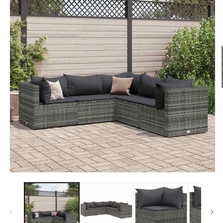
モ
ー
ダ
ル
で
メ