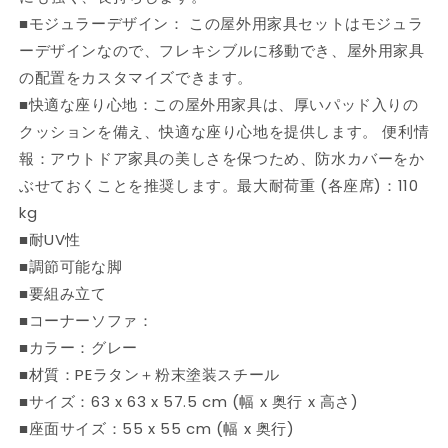
ー
ー
■モジュラーデザイン： この屋外用家具セットはモジュラ
ポ
ポ
ーデザインなので、フレキシブルに移動でき、屋外用家具
リ
リ
の配置をカスタマイズできます。
ラ
ラ
■快適な座り心地：この屋外用家具は、厚いパッド入りの
タ
タ
クッションを備え、快適な座り心地を提供します。 便利情
ン
ン
報：アウトドア家具の美しさを保つため、防水カバーをか
製
製
ぶせておくことを推奨します。最大耐荷重 (各座席)：110
家
家
具
具
kg
ア
ア
■耐UV性
ウ
ウ
■調節可能な脚
ト
ト
■要組み立て
ド
ド
■コーナーソファ：
ア
ア
■カラー：グレー
家
家
■材質：PEラタン＋粉末塗装スチール
具
具
■サイズ：63 x 63 x 57.5 cm (幅 x 奥行 x 高さ)
屋
屋
外
外
■座面サイズ：55 x 55 cm (幅 x 奥行)