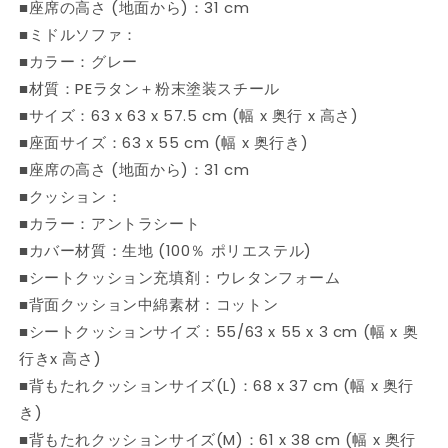
家
家
■座席の高さ (地面から)：31 cm
具
具
■ミドルソファ：
セ
セ
■カラー：グレー
ッ
ッ
■材質：PEラタン＋粉末塗装スチール
ト
ト
■サイズ：63 x 63 x 57.5 cm (幅 x 奥行 x 高さ)
(代
(代
■座面サイズ：63 x 55 cm (幅 x 奥行き)
引
引
■座席の高さ (地面から)：31 cm
不
不
可)
可)
■クッション：
の
の
■カラー：アントラシート
数
数
■カバー材質：生地 (100％ ポリエステル)
量
量
■シートクッション充填剤：ウレタンフォーム
を
を
■背面クッション中綿素材：コットン
減
増
■シートクッションサイズ：55/63 x 55 x 3 cm (幅 x 奥
ら
や
行きx 高さ)
す
す
■背もたれクッションサイズ(L)：68 x 37 cm (幅 x 奥行
き)
■背もたれクッションサイズ(M)：61 x 38 cm (幅 x 奥行