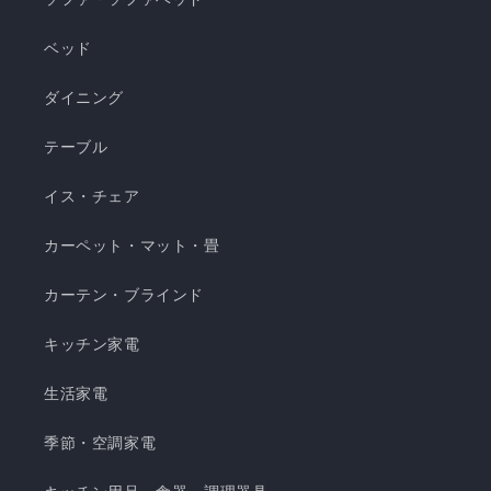
シブル仕様 ・柔らかくてとろっとしたくしゅくし
ゅレーヨン生地 ・春先～秋頃まで長く使える ・抗
ベッド
菌・防臭・防ダニの清潔仕様 ・ご家庭で気軽に洗
濯できてお手入れ簡単 瞬間避暑地 くしゅくしゅケ
ダイニング
ット H 瞬間避暑地 くしゅくしゅケット S 瞬間避
テーブル
暑地 くしゅくしゅケット SD...
イス・チェア
カーペット・マット・畳
カーテン・ブラインド
キッチン家電
生活家電
季節・空調家電