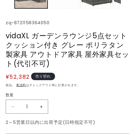
デ
ィ
ア
(1)
(2
SKU:
zq-8721158364050
を
開
vidaXL ガーデンラウンジ5点セット
く
クッション付き グレー ポリラタン
製家具 アウトドア家具 屋外家具セッ
ト(代引不可)
通
¥52,382
売り切れ
常
税込。
配送料
はチェックアウト時に計算されます。
価
数量
数
格
量
vidaXL
vidaXL
ガ
ガ
2～5営業日以内に出荷予定(日時指定不可)
ー
ー
デ
デ