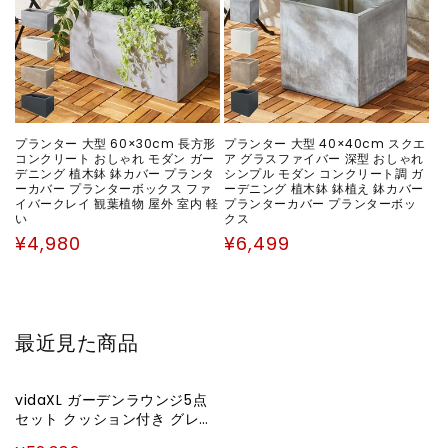
プランター 大型 60×30cm 長方形
プランター 大型 40×40cm スクエ
コンクリート おしゃれ モダン ガー
ア グラスファイバー 深型 おしゃれ
デニング 植木鉢 鉢カバー プランタ
シンプル モダン コンクリート調 ガ
ーカバー プランターボックス ファ
ーデニング 植木鉢 鉢植え 鉢カバー
イバークレイ 観葉植物 屋外 室内 軽
プランターカバー プランターボッ
い
クス
通
通
¥4,980
¥6,499
常
常
価
価
格
格
最近見た商品
vidaXL ガーデンラウンジ5点
セット クッション付き グレー
ポリラタン製家具 アウトドア