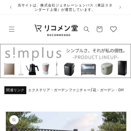
コンテ
ウ
当サイトは、株式会社ジェネレーションパス（東証スタ
ンツに
ンダード上場）が運営しています。
ィ
進む
ッ
カ
シ
ー
ュ
ト
リ
ス
ト
関連リンク
エクステリア・ガーデンファニチャー
花・ガーデン・DIY
/
商品情
報にス
キップ