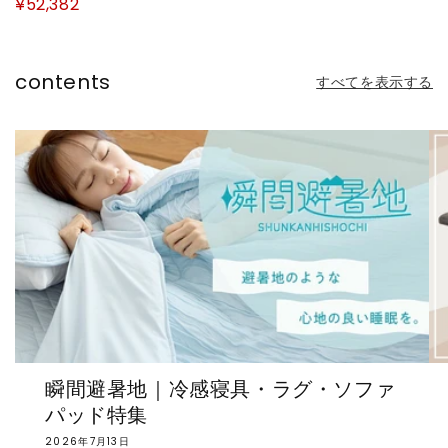
¥52,382
家具 屋外家具セット(代引不
可)
contents
すべてを表示する
瞬間避暑地｜冷感寝具・ラグ・ソファ
パッド特集
2026年7月13日