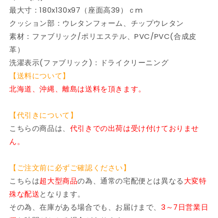
ァ
ァ
最大寸：180x130x97（座面高39）ｃm
ー
ー
クッション部：ウレタンフォーム、チップウレタン
コ
コ
素材：ファブリック/ポリエステル、PVC/PVC(合成皮
ー
ー
革）
ナ
ナ
洗濯表示(ファブリック)：ドライクリーニング
ー
ー
【送料について】
ソ
ソ
北海道、沖縄、離島は送料を頂きます。
フ
フ
ァ
ァ
ー
ー
【代引きについて】
三
三
こちらの商品は、
代引きでの出荷は受け付けておりませ
人
人
ん。
掛
掛
け
け
【ご注文前に必ずご確認ください】
カ
カ
こちらは
超大型商品
の為、通常の宅配便とは異なる
大変特
ウ
ウ
殊な配送
チ
となります。
チ
L
L
その為、在庫がある場合でも、お届けまで、
3～7日営業日
字
字