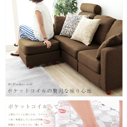
(代
(代
引
引
不
不
可)
可)
の
の
数
数
量
量
を
を
減
増
ら
や
す
す