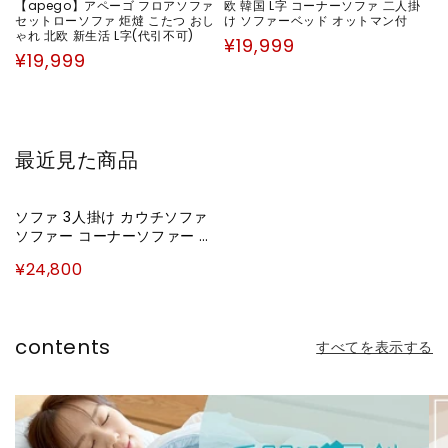
【apego】アペーゴ フロアソファ
欧 韓国 L字 コーナーソファ 二人掛
セットローソファ 炬燵 こたつ おし
け ソファーベッド オットマン付
ゃれ 北欧 新生活 L字(代引不可)
通
¥19,999
通
¥19,999
常
常
価
価
格
格
最近見た商品
ソファ 3人掛け カウチソファ
ソファー コーナーソファー 三
人掛け カウチ L字 ヘッドレス
¥24,800
ト カバーリング 2.5人 オット
マン付き 左右対応 ポケットコ
イル 北欧 モダン ファブリック
３人掛け PVC レザー ロータイ
contents
すべてを表示する
プ(代引不可)