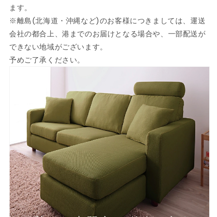
ます。
付
付
※離島(北海道・沖縄など)のお客様につきましては、運送
き
き
会社の都合上、港までのお届けとなる場合や、一部配送が
左
左
できない地域がございます。
右
右
対
対
予めご了承ください。
応
応
ポ
ポ
ケ
ケ
ッ
ッ
ト
ト
コ
コ
イ
イ
ル
ル
北
北
欧
欧
モ
モ
ダ
ダ
ン
ン