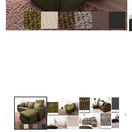
モ
ー
ダ
ル
で
メ
デ
ィ
ア
(1)
(2
を
開
く