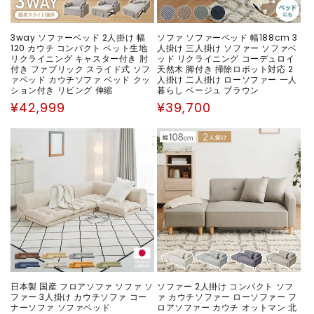
3way ソファーベッド 2人掛け 幅
ソファ ソファーベッド 幅188cm 3
120 カウチ コンパクト ペット生地
人掛け 三人掛け ソファー ソファベ
リクライニング キャスター付き 肘
ッド リクライニング コーデュロイ
付き ファブリック スライド式 ソフ
天然木 脚付き 掃除ロボット対応 2
ァベッド カウチソファ ベッド クッ
人掛け 二人掛け ローソファー 一人
ション付き リビング 伸縮
暮らし ベージュ ブラウン
通
通
¥42,999
¥39,700
常
常
価
価
格
格
日本製 国産 フロアソファ ソファ ソ
ソファー 2人掛け コンパクト ソフ
ファー 3人掛け カウチソファ コー
ァ カウチソファー ローソファー フ
ナーソファ ソファベッド
ロアソファー カウチ オットマン 北