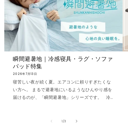
瞬間避暑地｜冷感寝具・ラグ・ソファ
パッド特集
2026年7月13日
寝苦しい夜が続く夏。エアコンに頼りすぎたくな
い方へ。 まるで避暑地にいるようなひんやり感を
届けるのが、「瞬間避暑地」シリーズです。 冷
感値は業界トップクラスの0.535❄️ ただ冷たいだ
けでなく、肌に触れた瞬間に心まで涼しくなるよ
うな“ずっと触れていたくなる冷たさ”を実現しま
の
1
/
3