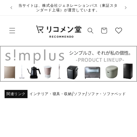
コンテ
ウ
ンツに
夏季休業のお知らせ
ィ
進む
ッ
カ
シ
ー
ュ
ト
リ
ス
ト
関連リンク
インテリア・寝具・収納
ソファ
ソファ・ソファベッド
/
/
商品情
報にス
キップ