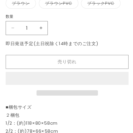
ー
ー
ー
バ
バ
バ
ブラウン
ブラウンPVC
ブラックPVC
シ
シ
シ
リ
リ
リ
ョ
ョ
ョ
エ
エ
エ
ン
ン
ン
ー
ー
ー
数量
数
は
は
は
シ
シ
シ
売
売
売
ョ
ョ
ョ
量
り
り
り
ン
ン
ン
ソ
切
ソ
切
切
は
は
は
れ
れ
れ
売
売
売
フ
フ
て
て
て
り
り
り
即日発送予定(土日祝除く14時までのご注文)
い
い
い
切
切
切
ァ
ァ
る
る
る
れ
れ
れ
3
か
3
か
か
て
て
て
販
販
販
い
い
い
人
人
売
売
売
る
る
る
売り切れ
で
で
で
か
か
か
掛
掛
き
き
き
販
販
販
ま
ま
ま
け
け
売
売
売
せ
せ
せ
で
で
で
カ
カ
ん
ん
ん
き
き
き
ま
ま
ま
ウ
ウ
せ
せ
せ
チ
ん
チ
ん
ん
ソ
ソ
■梱包サイズ
フ
フ
２梱包
ァ
ァ
1/2：(約)118×80×58cm
ソ
ソ
フ
フ
2/2：(約)78×66×58cm