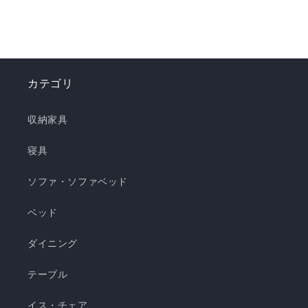
した。 強冷感ニット生地を使用した多彩なライン
ナップで、お部屋を爽やかに演出。「瞬間避暑
地」シリーズで、この夏を快適に乗り切りましょ
う！✨ ❄️強冷感リバーシブルケット ❄️強冷感リバ
ーシブル敷きパッド ❄️強冷感枕パッド ❄️強冷感抱
カテゴリ
き枕 ❄️強冷感3層ごろ寝マット ❄️強冷感ソファーパ
ッド ❄️強冷感極厚ラグ 🍃【New!!】通年使えるレ
収納家具
ーヨンシリーズが新登場！ ❄️強冷感リバーシブル
ケット ・選べる4サイズ(ハーフ/シングル/セミダ
寝具
ブル/ダブル) ・冷感生地とレーヨン生地のリバー
ソファ・ソファベッド
シブル仕様 ・柔らかくてとろっとしたくしゅくし
ゅレーヨン生地 ・春先～秋頃まで長く使える ・抗
ベッド
菌・防臭・防ダニの清潔仕様 ・ご家庭で気軽に洗
濯できてお手入れ簡単 瞬間避暑地 くしゅくしゅケ
ダイニング
ット H 瞬間避暑地 くしゅくしゅケット S 瞬間避
テーブル
暑地 くしゅくしゅケット SD...
イス・チェア