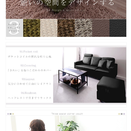
フ
フ
ァ
ァ
ブ
ブ
リ
リ
ッ
ッ
ク
ク
３
３
人
人
掛
掛
け
け
PVC
PVC
レ
レ
ザ
ザ
ー
ー
ロ
ロ
ー
ー
タ
タ
イ
イ
プ
プ