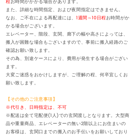
程
お時間がかかる場合があります。
ヘ
ヘ
また、詳細な時間指定、および夜間指定はできません。
ッ
ッ
なお、ご不在による再配達には、
1週間～10日程
お時間がか
ド
ド
かる場合がございます。
レ
レ
エレベーター、階段、玄関、廊下の幅や高さによっては、
ス
ス
搬入が困難な場合もございますので、事前に搬入経路のご
ト
ト
カ
カ
確認お願い致します。
バ
バ
その為、別途ケースにより、費用が発生する場合がござい
ー
ー
ます。
リ
リ
大変ご迷惑をおかけしますが、ご理解の程、何卒宜しくお
ン
ン
願い致します。
グ
グ
2.5
2.5
【その他のご注意事項】
人
人
オ
オ
※代引き、日時指定は、不可
ッ
ッ
※配送は全て宅配便(1人)での玄関渡しとなります。大型商
ト
ト
品や重量商品、エレベーターの無い2階以上にお住まいの
マ
マ
お客様は、玄関口までの搬入のお手伝いをお願いしており
ン
ン